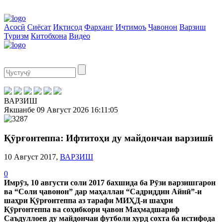
Асосӣ
Сиёсат
Иқтисод
Фарҳанг
Иҷтимоъ
Ҷавонон
Варзиш
Туризм
Китобхона
Видео
ВАРЗИШ
Якшанбе
09 Август 2026
16:11:05
Қӯрғонтеппа: Ифтитоҳи ду майдончаи варзишӣ
10 Август 2017,
ВАРЗИШ
0
Имрӯз, 10 августи соли 2017 бахшида ба Рӯзи варзишгарон
ва “Соли ҷавонон” дар маҳаллаи “Садриддин Айнӣ”-и
шаҳри Қӯрғонтеппа аз тарафи МИҲД-и шаҳри
Қӯрғонтеппа ва соҳибкори ҷавон Маҳмадшариф
Саъдуллоев ду майдончаи футболи хурд сохта ба истифода