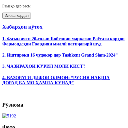
Рамзҳо дар расм
Хабарҳои кӯтоҳ
1. Фаъолияти 20-солаи Бойгонии марказии Раёсати корҳои
Фармондеҳии Гвардияи миллӣ натиҷагирӣ шуд
2. Иштироки 16 ҷудокор дар Tashkent Grand Slam-2024”
3. ҶАЗИРАҲОИ КУРИЛ МОЛИ КИСТ?
4. ВАЗОРАТИ ДИФОИ ОЛМОН: “РУСИЯ НАҚША
ДОРАД БА МО ҲАМЛА КУНАД”
Рӯзнома
Фото