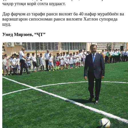
чаҳор утоқи корӣ сохта шудааст.
Дар фарҷом аз тарафи раиси вилоят ба 40 нафар мураббиён ва
варзишгарон сипосномаи раиси вилояти Хатлон супорида
шуд.
Умед Мирзоев, “ҶТ”