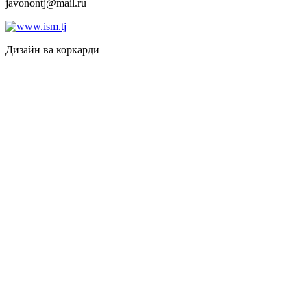
javonontj@mail.ru
Дизайн ва коркарди —