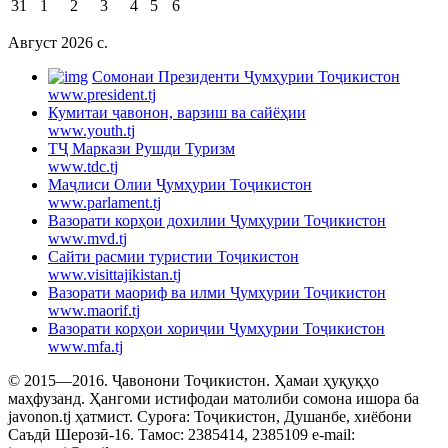
31
1
2
3
4
5
6
Август 2026 c.
Cомонаи Президенти Ҷумҳурии Тоҷикистон
www.president.tj
Кумитаи ҷавонон, варзиш ва сайёҳии
www.youth.tj
ТҶ Маркази Рушди Туризм
www.tdc.tj
Маҷлиси Олии Ҷумҳурии Тоҷикистон
www.parlament.tj
Вазорати корҳои дохилии Ҷумҳурии Тоҷикистон
www.mvd.tj
Сайти расмии туристии Тоҷикистон
www.visittajikistan.tj
Вазорати маориф ва илми Ҷумҳурии Тоҷикистон
www.maorif.tj
Вазорати корҳои хориҷии Ҷумҳурии Тоҷикистон
www.mfa.tj
© 2015—2016. Ҷавонони Тоҷикистон. Ҳамаи ҳуқуқҳо
маҳфузанд. Ҳангоми истифодаи матолиби сомона ишора ба
javonon.tj ҳатмист. Суроға: Тоҷикистон, Душанбе, хиёбони
Саъдӣ Шерозӣ-16. Тамос: 2385414, 2385109 e-mail: