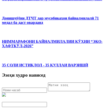
Донишҷӯёни ДТҶТ дар мусобиқаҳои байналмилалӣ 71
медал ба даст оварданд
НИММАРАФОНИ БАЙНАЛМИЛАЛИИ КӮҲИИ “ЭКО-
ҲАФТКӮЛ-2026”
35 СОЛИ ИСТИҚЛОЛ - 35 ҚУЛЛАИ ВАРЗИШӢ
Эзоҳи худро нависед