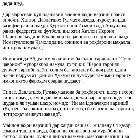
дода шуд.
Дар маросими кушодашавии майдончаҳои варзишӣ раиси
вилояти Хатлон Давлатшоҳ Гулмаҳмадзода, иҷрокунандаи
вазифаи раиси шаҳри Қӯрғонтеппа Исмоилзода Абдуалим,
раиси федератсияи футболи вилояти Хатлон Исроил
Шарипов, мудири Бахши кор бо ҷавонон ва варзизши шаҳр
Исматуллозода Ҷамолиддин, сокинон ва роҳбарони маҳалла
иштирок намуданд.
Исмоилзода Абдуалим ҳозиринро ба эълон гардидани "Соли
ҷавонон" муборакбод намуда, гуфт, ки: “Барои тарбияи
дуруст, тарғиби ҳаёти солим ба тансиҳат ба воя расондани
насли имрӯза аз ҷониби Ҳукумати ҷумҳурӣ тамоми шароиту
имкониятҳо фароҳам оварда шудааст”.
Сипас, Давлатшоҳ Гулмаҳмадзода ба роҳбарияти шаҳр изҳори
сипос намуда, кушодашавии майдончаи варзишро ободу зебо
шудани як гушаи шаҳр, номид: “Ин майдоначаҳои варзишӣ
тӯҳфаест ба сокинони шаҳр, то ки онҳо ба варзиш ва фароғату
истироҳат машғул шаванд”.
Майдончаҳои варзишӣ дар ҳаҷми беш аз 1 милиёну 64 ҳазор
сомонӣ ташкил шуда, барои варзишгарон ва мураббиёни
футбол ошхона, хуҷраи либосивазкунӣ, мағозаи варзишӣ ва