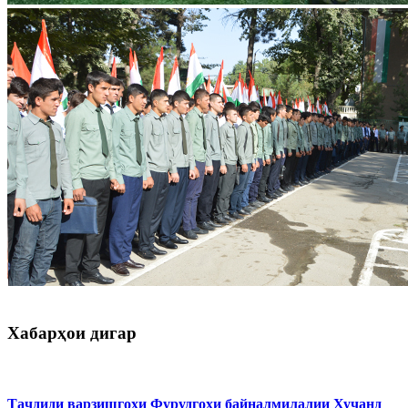
Хабарҳои дигар
Таҷдиди варзишгоҳи Фурудгоҳи байналмилалии Хуҷанд