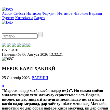
Асосӣ
Сиёсат
Иқтисод
Фарҳанг
Иҷтимоъ
Ҷавонон
Варзиш
Туризм
Китобхона
Видео
ВАРЗИШ
Панҷшанбе
06 Август 2026
13:32:22
МЕРОСБАРИ ҲАҚИҚӢ
25 Сентябр 2023,
ВАРЗИШ
0
“Мероси падар хоҳӣ, касби падар омӯз”. Ин мақол миёни
миллати тоҷик хеле маъмулу серистеъмол аст. Воқеан,
инсоне, ки дар зиндагӣ аз пушти моли падар не, аз пушти
касби падар меравад, дар ҳаёт хушбахт мешавад. Матлаби
навбатии мо дар бораи нафаре қисса мекунад, ки дар оилаи