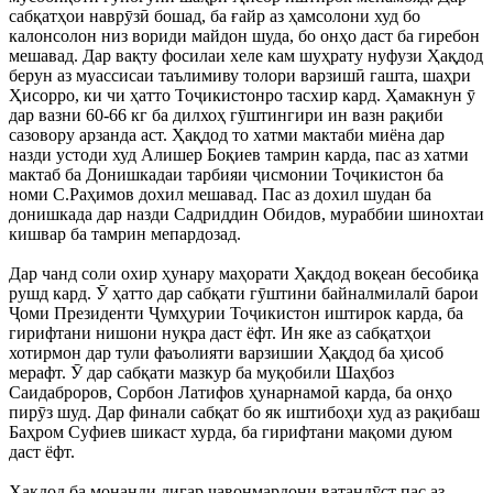
сабқатҳои наврӯзӣ бошад, ба ғайр аз ҳамсолони худ бо
калонсолон низ вориди майдон шуда, бо онҳо даст ба гиребон
мешавад. Дар вақту фосилаи хеле кам шуҳрату нуфузи Ҳақдод
берун аз муассисаи таълимиву толори варзишӣ гашта, шаҳри
Ҳисорро, ки чи ҳатто Тоҷикистонро тасхир кард. Ҳамакнун ӯ
дар вазни 60-66 кг ба дилхоҳ гӯштингири ин вазн рақиби
сазовору арзанда аст. Ҳақдод то хатми мактаби миёна дар
назди устоди худ Алишер Боқиев тамрин карда, пас аз хатми
мактаб ба Донишкадаи тарбияи ҷисмонии Тоҷикистон ба
номи С.Раҳимов дохил мешавад. Пас аз дохил шудан ба
донишкада дар назди Садриддин Обидов, мураббии шинохтаи
кишвар ба тамрин мепардозад.
Дар чанд соли охир ҳунару маҳорати Ҳақдод воқеан бесобиқа
рушд кард. Ӯ ҳатто дар сабқати гӯштини байналмилалӣ барои
Ҷоми Президенти Ҷумҳурии Тоҷикистон иштирок карда, ба
гирифтани нишони нуқра даст ёфт. Ин яке аз сабқатҳои
хотирмон дар тули фаъолияти варзишии Ҳақдод ба ҳисоб
мерафт. Ӯ дар сабқати мазкур ба муқобили Шаҳбоз
Саидаброров, Сорбон Латифов ҳунарнамоӣ карда, ба онҳо
пирӯз шуд. Дар финали сабқат бо як иштибоҳи худ аз рақибаш
Баҳром Суфиев шикаст хурда, ба гирифтани мақоми дуюм
даст ёфт.
Ҳақдод ба монанди дигар ҷавонмардони ватандӯст пас аз