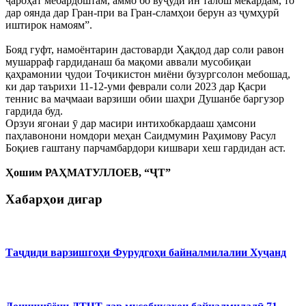
ҷароҳат мебардоштам, аммо бо вуҷуди ин талош мекардам, то
дар оянда дар Гран-при ва Гран-сламҳои берун аз ҷумҳурӣ
иштирок намоям”.
Бояд гуфт, намоёнтарин дастоварди Ҳақдод дар соли равон
мушарраф гардиданаш ба мақоми аввали мусобиқаи
қаҳрамонии ҷудои Тоҷикистон миёни бузургсолон мебошад,
ки дар таърихи 11-12-уми феврали соли 2023 дар Қасри
теннис ва маҷмааи варзиши обии шаҳри Душанбе баргузор
гардида буд.
Орзуи ягонаи ӯ дар масири интихобкардааш ҳамсони
паҳлавонони номдори меҳан Саидмумин Раҳимову Расул
Боқиев гаштану парчамбардори кишвари хеш гардидан аст.
Ҳошим РАҲМАТУЛЛОЕВ, “ҶТ”
Хабарҳои дигар
Таҷдиди варзишгоҳи Фурудгоҳи байналмилалии Хуҷанд