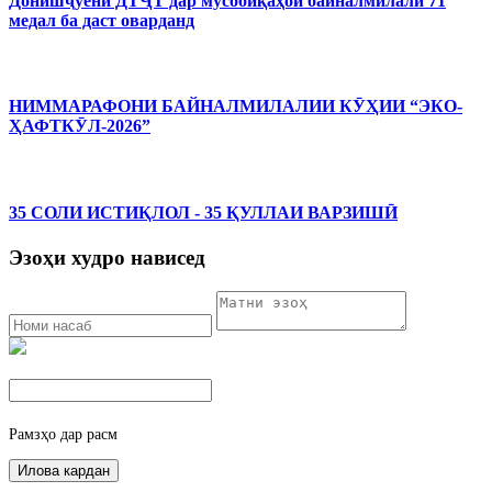
Донишҷӯёни ДТҶТ дар мусобиқаҳои байналмилалӣ 71
медал ба даст оварданд
НИММАРАФОНИ БАЙНАЛМИЛАЛИИ КӮҲИИ “ЭКО-
ҲАФТКӮЛ-2026”
35 СОЛИ ИСТИҚЛОЛ - 35 ҚУЛЛАИ ВАРЗИШӢ
Эзоҳи худро нависед
Рамзҳо дар расм