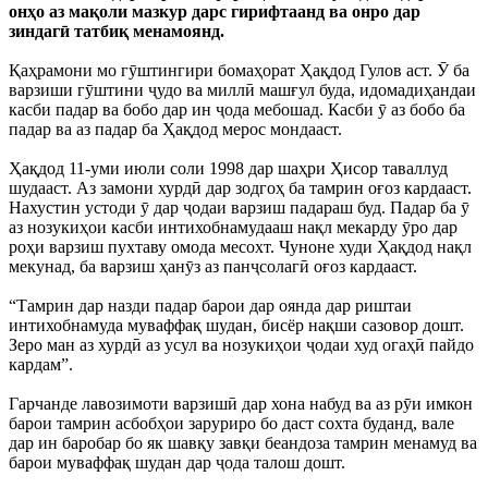
онҳо аз мақоли мазкур дарс гирифтаанд ва онро дар
зиндагӣ татбиқ менамоянд.
Қаҳрамони мо гӯштингири бомаҳорат Ҳақдод Гулов аст. Ӯ ба
варзиши гӯштини ҷудо ва миллӣ машғул буда, идомадиҳандаи
касби падар ва бобо дар ин ҷода мебошад. Касби ӯ аз бобо ба
падар ва аз падар ба Ҳақдод мерос мондааст.
Ҳақдод 11-уми июли соли 1998 дар шаҳри Ҳисор таваллуд
шудааст. Аз замони хурдӣ дар зодгоҳ ба тамрин оғоз кардааст.
Нахустин устоди ӯ дар ҷодаи варзиш падараш буд. Падар ба ӯ
аз нозукиҳои касби интихобнамудааш нақл мекарду ӯро дар
роҳи варзиш пухтаву омода месохт. Чуноне худи Ҳақдод нақл
мекунад, ба варзиш ҳанӯз аз панҷсолагӣ оғоз кардааст.
“Тамрин дар назди падар барои дар оянда дар риштаи
интихобнамуда муваффақ шудан, бисёр нақши сазовор дошт.
Зеро ман аз хурдӣ аз усул ва нозукиҳои ҷодаи худ огаҳӣ пайдо
кардам”.
Гарчанде лавозимоти варзишӣ дар хона набуд ва аз рӯи имкон
барои тамрин асбобҳои заруриро бо даст сохта буданд, вале
дар ин баробар бо як шавқу завқи беандоза тамрин менамуд ва
барои муваффақ шудан дар ҷода талош дошт.