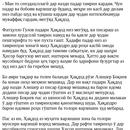
- Ман то сенздаҳсолагӣ дар назди падар тамрин кардам. Чун
падар ва бобоям варзишгар буданд, меҳри ин касб дар дилам
низ пайдо шуд ва кӯшиш кардам дар ҷодаи интихобнамуда
муваффақ гардам,-мегӯяд Ҳақдод.
Фатҳулло Гулов падари Ҳақдод низ мегӯяд, ки писараш аз
замони хурдсолӣ тамрин намуд ва ба қавле дар ҷодаи
пешгирифта то ҷое пухта гашт. Ҳадафи падар низ аз
тамринҳои хонагӣ маҳз Ҳақдодро дар роҳи касбӣ омода
намудан буд. Ҳақдод дар тамоми сабқатҳое, ки дар шаҳри
Ҳисор баргузор мегашт, иштирок мекард. Ҳатто дар вақти
мусобиқот бидуни ҳеҷ тарсу ваҳме бо ҳарифони бузургтар аз
худ низ даст ба гиребон мешуд.
Бо амри тақдир ва толеи баланди Ҳақдод рӯзе Алишер Боқиев
ба хонаи онҳо меҳмон мешавад. Дар ин вақт падари Ҳақдод
дар назди Алишер аз писар ёдовар мешавад ва барои идома
додани писар дар ҷодаи гӯштин аз ӯ маслиҳат мепурсад.
Алишер Боқиев пас аз шиносоӣ бо Ҳақдод ва дидани малакаи
ӯ дар гӯштин аз тамринҳояш қаноатманд шуда, Ҳақдодро
барои идомаи роҳи гӯштин ба толори варзишии худ мебарад.
Пас аз ин, Ҳақдод аз муҳити варзишии хона ба толори
муосири варзишӣ ворид мешавад. Дар рафти тамринҳо ӯ дар
мусобиқоти гуногуни шаҳри Ҳисор иштирок менамояд. Дар