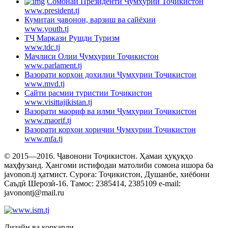
Cомонаи Президенти Ҷумҳурии Тоҷикистон
www.president.tj
Кумитаи ҷавонон, варзиш ва сайёҳии
www.youth.tj
ТҶ Маркази Рушди Туризм
www.tdc.tj
Маҷлиси Олии Ҷумҳурии Тоҷикистон
www.parlament.tj
Вазорати корҳои дохилии Ҷумҳурии Тоҷикистон
www.mvd.tj
Сайти расмии туристии Тоҷикистон
www.visittajikistan.tj
Вазорати маориф ва илми Ҷумҳурии Тоҷикистон
www.maorif.tj
Вазорати корҳои хориҷии Ҷумҳурии Тоҷикистон
www.mfa.tj
© 2015—2016. Ҷавонони Тоҷикистон. Ҳамаи ҳуқуқҳо
маҳфузанд. Ҳангоми истифодаи матолиби сомона ишора ба
javonon.tj ҳатмист. Суроға: Тоҷикистон, Душанбе, хиёбони
Саъдӣ Шерозӣ-16. Тамос: 2385414, 2385109 e-mail:
javonontj@mail.ru
Дизайн ва коркарди —