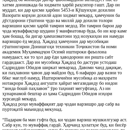
хатми донишкада ба хидмати ҳарбӣ раҳсипор гашт. Дар он
муддат, ки дар қисми ҳарбии 5453-и Қӯшунҳои дохилии
Вазорати корҳои дохилӣ адои хидмат мекард, ҳамчунин ба
дӯстдорони гӯштини ҷудо ва миллӣ дар дохили толори
варзишии қисми ҳарбӣ тамрин медод. Ин тамрин барои дар
ҷода муваффақтар шудани ӯ манфиатовар буда, бо ин кор каме
ҳам бошад, ба дигар ҳамхизматони худ нозукиҳои ин намуди
варзишро ёд медод. Ҳақдод ҳамчунин дар мусобиқаи
гӯштингирии Донишгоҳи техникии Тоҷикистон ба номи
академик Муҳаммадҷон Осимӣ иштироки фаъолона
намудааст, ки то ҳол дар ёди ҳаводорони ин ришта сабт
гардидааст. Дар ин мусобиқа Ҳақдод бо дастури устодаш
Садриддин Обидов ширкат меварзад. Давоми чанд дақиқае,
ки паҳлавони ҷавон дар майдон буд, 6 нафарро дар вазни то
66кг мағлуб намуд. Иштирокчиёни мусобиқа аз маҳорати
нотакрори Ҳақдод ангушти ҳайрат мегазиданду бо нидои
“зинда бошӣ паҳлавон” ӯро таҳният мегуфтанд. Аз ин
ҳунарнамоӣ бештар аз ҳама Садриддин Обидов изҳори
хурсандӣ мекард.
Ҳақдод роҳи муваффақият дар ҷодаи варзишро дар сабр ва
пуртоқатӣ маънидод мекунад.
“Падарам ба ман гуфта буд, ки ҷодаи варзиш мушкилгузар аст.
Сабр кун, то муваффақ гардӣ. Ҳарчанд ҳолатҳое буд, ки бисёр