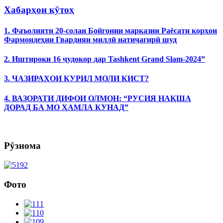
Хабарҳои кӯтоҳ
1. Фаъолияти 20-солаи Бойгонии марказии Раёсати корҳои
Фармондеҳии Гвардияи миллӣ натиҷагирӣ шуд
2. Иштироки 16 ҷудокор дар Tashkent Grand Slam-2024”
3. ҶАЗИРАҲОИ КУРИЛ МОЛИ КИСТ?
4. ВАЗОРАТИ ДИФОИ ОЛМОН: “РУСИЯ НАҚША
ДОРАД БА МО ҲАМЛА КУНАД”
Рӯзнома
Фото