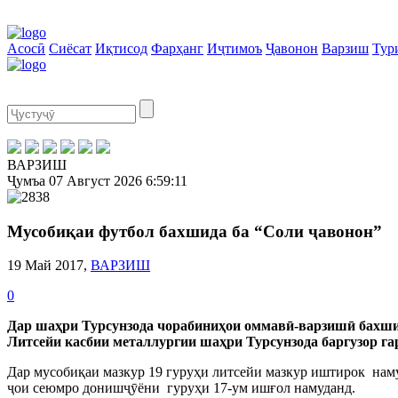
Асосӣ
Сиёсат
Иқтисод
Фарҳанг
Иҷтимоъ
Ҷавонон
Варзиш
Тур
ВАРЗИШ
Ҷумъа
07 Август 2026
6:59:11
Мусобиқаи футбол бахшида ба “Соли ҷавонон”
19 Май 2017,
ВАРЗИШ
0
Дар шаҳри Турсунзода чорабиниҳои оммавӣ-варзишӣ бахшид
Литсейи касбии металлургии шаҳри Турсунзода баргузор га
Дар мусобиқаи мазкур 19 гуруҳи литсейи мазкур иштирок наму
ҷои сеюмро донишҷӯёни гуруҳи 17-ум ишғол намуданд.