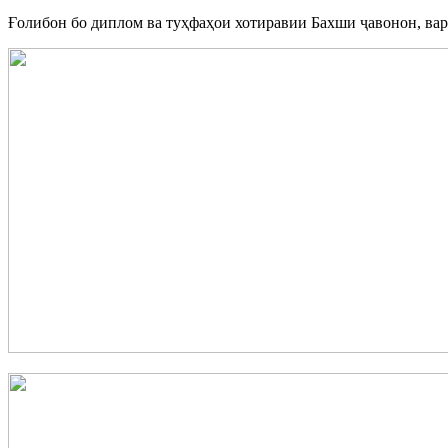
Ғолибон бо диплом ва туҳфаҳои хотиравии Бахши ҷавонон, вар