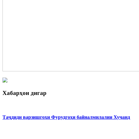
Хабарҳои дигар
Таҷдиди варзишгоҳи Фурудгоҳи байналмилалии Хуҷанд