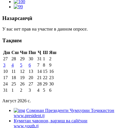
Назарсанҷӣ
У вас нет прав на участие в данном опросе.
Тақвим
Дш
Сш
Чш
Пш
Ҷ
Ш
Яш
27
28
29
30
31
1
2
3
4
5
6
7
8
9
10
11
12
13
14
15
16
17
18
19
20
21
22
23
24
25
26
27
28
29
30
31
1
2
3
4
5
6
Август 2026 c.
Cомонаи Президенти Ҷумҳурии Тоҷикистон
www.president.tj
Кумитаи ҷавонон, варзиш ва сайёҳии
www.youth.tj