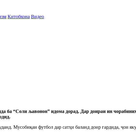
изм
Китобхона
Видео
а ба “Соли љавонон” идома дорад. Дар доираи ин чорабини
рдид.
данд. Мусобиқаи футбол дар сатҳи баланд доир гардида, ҷои як