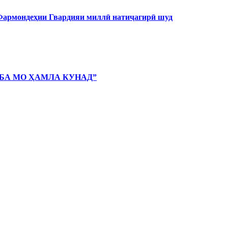
 Фармондеҳии Гвардияи миллӣ натиҷагирӣ шуд
 БА МО ҲАМЛА КУНАД”