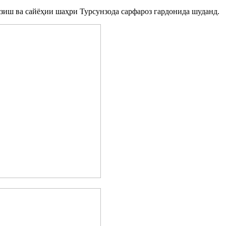
зиш ва сайёҳии шаҳри Турсунзода сарфароз гардонида шуданд.