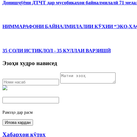
Донишҷӯёни ДТҶТ дар мусобиқаҳои байналмилалӣ 71 медал
НИММАРАФОНИ БАЙНАЛМИЛАЛИИ КӮҲИИ “ЭКО-ҲАФ
35 СОЛИ ИСТИҚЛОЛ - 35 ҚУЛЛАИ ВАРЗИШӢ
Эзоҳи худро нависед
Рамзҳо дар расм
Хабарҳои кӯтоҳ