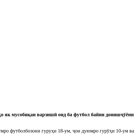
ҳо як мусобиқаи варзишӣ оид ба футбол байни донишҷӯёни
умро футболбозони гуруҳи 18-ум, ҷои дуюмро гурӯҳи 10-ум ва