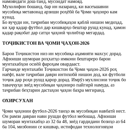
намояндагӣ дош-танд, мусоидат намояд.
Мухолифон бошанд, бар ин назаранд, ки васеъшавии
мусобиқа метавонад арзиши роҳёбӣ ба Ҷоми ҷаҳонро кам
кунад.
Бо вуҷуди ин, таҷрибаи мусобиқаҳои қаблӣ нишон медиҳад,
ки ҳар қадар футбол дар кишварҳо бештар рушд кунад, ҳамон
қадар рақобат дар сатҳи ҷаҳонӣ ҷолибтар мегардад.
ТОҶИКИСТОН ВА ҶОМИ ҶАҲОН-2026
Барои Тоҷикистон низ ин мусобиқа аҳамияти махсус дорад.
Афзоиши шумораи роҳхатҳо имкони бештареро барои
мунтахабҳои осиёӣ фароҳам овардааст.
Гарчанде мунтахаби Тоҷикистон ба Ҷоми ҷаҳон-2026 роҳ
наёфт, вале таҷрибаи даври интихобӣ нишон дод, ки футболи
тоҷик дар роҳи рушд қарор дорад. Имрӯз мухлисони тоҷик бо
таваҷҷуҳи зиёд мусобиқаи ҷаҳониро пайгирӣ намуда, аз
таҷрибаи беҳтарин дастаҳои ҷаҳон баҳра мегиранд.
ОХИРСУХАН
Ҷоми ҷаҳонии футбол-2026 танҳо як мусобиқаи навбатӣ нест.
Он рамзи давраи нави рушди футбол мебошад. Афзоиши
шумораи мунтахабҳо аз 32 ба 48, зиёд гардидани бозиҳо аз 64
ба 104, мизбонии се кишвар, истифодаи технологияҳои