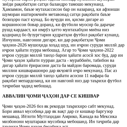
зиёди рақобатҳои сатҳи баландро тамошо мекунанд.
Ҳамзамон, баъзе мутахассисон бар он назаранд, ки афзоиши
шумораи иштирокчиён метавонад сатҳи рақобати баъзе
бозиҳоро паст кунад. Бо вуҷуди ин, қисми дигаре аз
коршиносон бовар доранд, ки футболи муосир ба дараҷае
рушд кардааст, ки имрӯз ҳатто мунтахабҳои миёна низ
қодиранд бо бузургтарин қудратҳои футбол рақобат кунанд.
Инчунин, навгонии дигаре, ки дар рақобатҳои Ҷоми
ҷаҳони-2026 мушоҳида хоҳад шуд, ин иҷрои суруди миллӣ дар
иҷрои ҳайати пурра мебошад. Агар то Ҷоми ҷаҳони-2022
иҷрои суруди миллӣ танҳо барои ҳайати асосӣ хос буд, дар ин
Ҷоми ҷаҳон ҳайати пурраи даста - мураббиён, табибон ва
дигар ҳайати ёрирасони даста ба майдон баромада, суруди
миллии кишварашонро дар якҷоягӣ иҷро мекунанд. Пас аз
иҷрои суруди миллӣ танҳо ҳайати асосии 11 нафара ба
рақобат мепардозанд, ки ин навгонӣ низ дар таърихи футбол
таҷрибаи ҷадид мебошад.
АВВАЛИН ҶОМИ ҶАҲОН ДАР СЕ КИШВАР
Ҷоми ҷаҳон-2026 боз як рекорди таърихиро сабт мекунад.
Бори аввал мусобиқа дар як вақт дар се кишвар баргузор
мешавад. Иёлоти Муттаҳидаи Амрико, Канада ва Мексика
мизбонони муштараки мусобиқа мебошанд. Ин таҷриба дар
таърихи Ҷоми ҷаҳон бесобиқа аст.