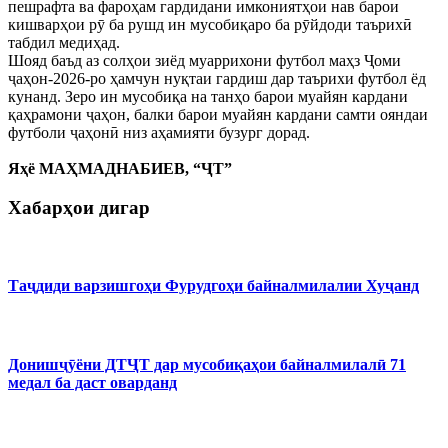
пешрафта ва фароҳам гардидани имкониятҳои нав барои
кишварҳои рӯ ба рушд ин мусобиқаро ба рӯйдоди таърихӣ
табдил медиҳад.
Шояд баъд аз солҳои зиёд муаррихони футбол маҳз Ҷоми
ҷаҳон-2026-ро ҳамчун нуқтаи гардиш дар таърихи футбол ёд
кунанд. Зеро ин мусобиқа на танҳо барои муайян кардани
қаҳрамони ҷаҳон, балки барои муайян кардани самти ояндаи
футболи ҷаҳонӣ низ аҳамияти бузург дорад.
Яҳё МАҲМАДНАБИЕВ, “ҶТ”
Хабарҳои дигар
Таҷдиди варзишгоҳи Фурудгоҳи байналмилалии Хуҷанд
Донишҷӯёни ДТҶТ дар мусобиқаҳои байналмилалӣ 71
медал ба даст оварданд