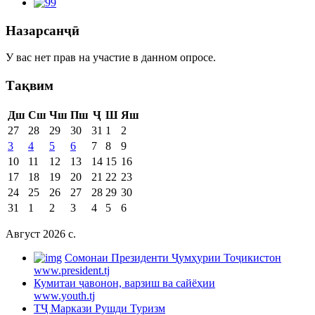
Назарсанҷӣ
У вас нет прав на участие в данном опросе.
Тақвим
Дш
Сш
Чш
Пш
Ҷ
Ш
Яш
27
28
29
30
31
1
2
3
4
5
6
7
8
9
10
11
12
13
14
15
16
17
18
19
20
21
22
23
24
25
26
27
28
29
30
31
1
2
3
4
5
6
Август 2026 c.
Cомонаи Президенти Ҷумҳурии Тоҷикистон
www.president.tj
Кумитаи ҷавонон, варзиш ва сайёҳии
www.youth.tj
ТҶ Маркази Рушди Туризм