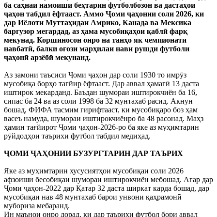
ба саҳнаи намоиши беҳтарин футболбозон ва дастаҳои
ҷаҳон табдил ёфтааст. Аммо Ҷоми ҷаҳонии соли 2026, ки
дар Иёлоти Муттаҳидаи Амрико, Канада ва Мексика
баргузор мегардад, аз ҳама мусобиқаҳои қаблӣ фарқ
мекунад. Коршиносон онро на танҳо як чемпионати
навбатӣ, балки оғози марҳилаи нави рушди футболи
ҷаҳонӣ арзёбӣ мекунанд.
Аз замони таъсиси Ҷоми ҷаҳон дар соли 1930 то имрӯз
мусобиқа борҳо тағйир ёфтааст. Дар аввал ҳамагӣ 13 даста
иштирок мекарданд. Баъдан шумораи иштирокчиён ба 16,
сипас ба 24 ва аз соли 1998 ба 32 мунтахаб расид. Акнун
бошад, ФИФА тасмим гирифтааст, ки мусобиқаро боз ҳам
васеъ намуда, шумораи иштирокчиёнро ба 48 расонад. Маҳз
ҳамин тағйирот Ҷоми ҷаҳон-2026-ро ба яке аз муҳимтарин
рӯйдодҳои таърихи футбол табдил медиҳад.
ҶОМИ ҶАҲОНИИ БУЗУРГТАРИН ДАР ТАЪРИХ
Яке аз муҳимтарин хусусиятҳои мусобиқаи соли 2026
афзоиши бесобиқаи шумораи иштирокчиён мебошад. Агар дар
Ҷоми ҷаҳон-2022 дар Қатар 32 даста ширкат карда бошад, дар
мусобиқаи нав 48 мунтахаб барои унвони қаҳрамонӣ
мубориза мебаранд.
Ин маънои онро дорад, ки дар таърихи футбол бори аввал