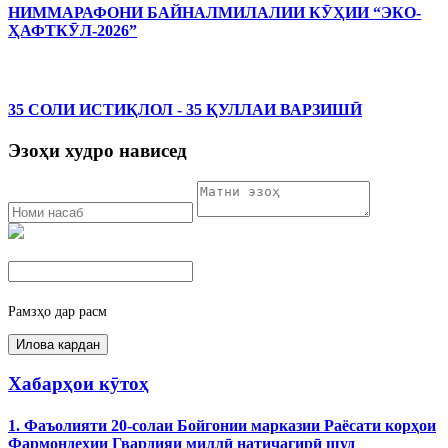
НИММАРАФОНИ БАЙНАЛМИЛАЛИИ КӮҲИИ “ЭКО-
ҲАФТКӮЛ-2026”
35 СОЛИ ИСТИҚЛОЛ - 35 ҚУЛЛАИ ВАРЗИШӢ
Эзоҳи худро нависед
Рамзҳо дар расм
Хабарҳои кӯтоҳ
1. Фаъолияти 20-солаи Бойгонии марказии Раёсати корҳои
Фармондеҳии Гвардияи миллӣ натиҷагирӣ шуд