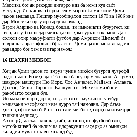
Мексика боз як рекорди дигарро низ ба номи худ сабт
мекунад. Ин кишвар барои сеюм маротиба мизбони Ҷоми
ҷаҳон мешавад. Пештар мусобиқаҳои солҳои 1970 ва 1986 низ
дар Мексика баргузор гардида буданд.
Барои Амрико ва Канада бошад, ин имконияти бузургест, ки
рушди футболро дар минтақа боз ҳам суръат бахшанд. Дар
солҳои охир маъруфияти футбол дар Амрикои Шимолӣ ба
таври назаррас афзоиш ёфтааст ва Ҷоми ҷаҳон метавонад ин
равандро боз ҳам қавитар намояд.
16 ШАҲРИ МИЗБОН
Ҳеҷ як Ҷоми ҷаҳон то имрӯз чунин миқёси бузурги ҷуғрофӣ
надоштааст. Бозиҳо дар 16 шаҳр баргузор мешаванд. Аз ҷумла,
шаҳрҳои машҳури Ню-Йорк, Лос-Анҷелес, Майами, Атланта,
Даллас, Сиэтл, Торонто, Ванкувер ва Мехико мизбони
рақобатҳо хоҳанд буд.
Ин маънои онро дорад, ки дастаҳо ва мухлисон маҷбур
мешаванд масофаҳои хеле дурро тай намоянд. Дар баъзе
ҳолатҳо фосилаи байни шаҳрҳои мизбон ҳазорҳо километрро
ташкил медиҳад.
Аз ин рӯ, масъалаҳои нақлиёт, истироҳати футболбозон,
мутобиқшавӣ ба иқлим ва идоракунии сафарҳо аз омилҳои
калидии муваффақият хоҳанд буд.