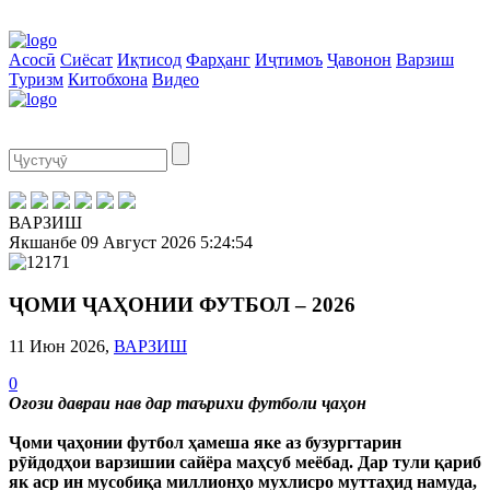
Асосӣ
Сиёсат
Иқтисод
Фарҳанг
Иҷтимоъ
Ҷавонон
Варзиш
Туризм
Китобхона
Видео
ВАРЗИШ
Якшанбе
09 Август 2026
5:24:55
ҶОМИ ҶАҲОНИИ ФУТБОЛ – 2026
11 Июн 2026,
ВАРЗИШ
0
Оғози давраи нав дар таърихи футболи ҷаҳон
Ҷоми ҷаҳонии футбол ҳамеша яке аз бузургтарин
рӯйдодҳои варзишии сайёра маҳсуб меёбад. Дар тули қариб
як аср ин мусобиқа миллионҳо мухлисро муттаҳид намуда,