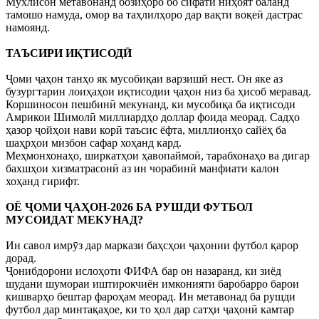
Мухлисон метавонанд бозиҳоро бо сифати ниҳоят баланд
тамошо намуда, омор ва таҳлилҳоро дар вақти воқеӣ дастрас
намоянд.
ТАЪСИРИ ИҚТИСОДӢ
Ҷоми ҷаҳон танҳо як мусобиқаи варзишӣ нест. Он яке аз
бузургтарин лоиҳаҳои иқтисодии ҷаҳон низ ба ҳисоб меравад.
Коршиносон пешбинӣ мекунанд, ки мусобиқа ба иқтисоди
Амрикои Шимолӣ миллиардҳо доллар фоида меорад. Садҳо
ҳазор ҷойҳои нави корӣ таъсис ёфта, миллионҳо сайёҳ ба
шаҳрҳои мизбон сафар хоҳанд кард.
Меҳмонхонаҳо, ширкатҳои ҳавопаймоӣ, тарабхонаҳо ва дигар
бахшҳои хизматрасонӣ аз ин чорабинӣ манфиати калон
хоҳанд гирифт.
ОЁ ҶОМИ ҶАҲОН-2026 БА РУШДИ ФУТБОЛ
МУСОИДАТ МЕКУНАД?
Ин савол имрӯз дар маркази баҳсҳои ҷаҳонии футбол қарор
дорад.
Ҷонибдорони ислоҳоти ФИФА бар он назаранд, ки зиёд
шудани шумораи иштирокчиён имконияти баробарро барои
кишварҳо бештар фароҳам меорад. Ин метавонад ба рушди
футбол дар минтақаҳое, ки то ҳол дар сатҳи ҷаҳонӣ камтар