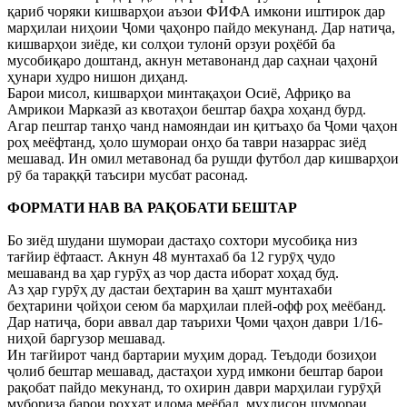
қариб чоряки кишварҳои аъзои ФИФА имкони иштирок дар
марҳилаи ниҳоии Ҷоми ҷаҳонро пайдо мекунанд. Дар натиҷа,
кишварҳои зиёде, ки солҳои тулонӣ орзуи роҳёбӣ ба
мусобиқаро доштанд, акнун метавонанд дар саҳнаи ҷаҳонӣ
ҳунари худро нишон диҳанд.
Барои мисол, кишварҳои минтақаҳои Осиё, Африқо ва
Амрикои Марказӣ аз квотаҳои бештар баҳра хоҳанд бурд.
Агар пештар танҳо чанд намояндаи ин қитъаҳо ба Ҷоми ҷаҳон
роҳ меёфтанд, ҳоло шумораи онҳо ба таври назаррас зиёд
мешавад. Ин омил метавонад ба рушди футбол дар кишварҳои
рӯ ба тараққӣ таъсири мусбат расонад.
ФОРМАТИ НАВ ВА РАҚОБАТИ БЕШТАР
Бо зиёд шудани шумораи дастаҳо сохтори мусобиқа низ
тағйир ёфтааст. Акнун 48 мунтахаб ба 12 гурӯҳ ҷудо
мешаванд ва ҳар гурӯҳ аз чор даста иборат хоҳад буд.
Аз ҳар гурӯҳ ду дастаи беҳтарин ва ҳашт мунтахаби
беҳтарини ҷойҳои сеюм ба марҳилаи плей-офф роҳ меёбанд.
Дар натиҷа, бори аввал дар таърихи Ҷоми ҷаҳон даври 1/16-
ниҳоӣ баргузор мешавад.
Ин тағйирот чанд бартарии муҳим дорад. Теъдоди бозиҳои
ҷолиб бештар мешавад, дастаҳои хурд имкони бештар барои
рақобат пайдо мекунанд, то охирин даври марҳилаи гурӯҳӣ
мубориза барои роҳхат идома меёбад, мухлисон шумораи