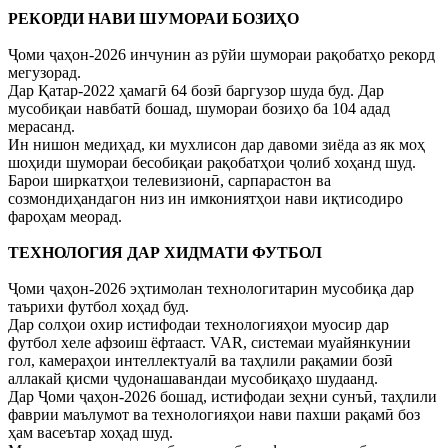
РЕКОРДИ НАВИ ШУМОРАИ БОЗИҲО
Ҷоми ҷаҳон-2026 инчунин аз рӯйи шумораи рақобатҳо рекорд
мегузорад.
Дар Қатар-2022 ҳамагӣ 64 бозӣ баргузор шуда буд. Дар
мусобиқаи навбатӣ бошад, шумораи бозиҳо ба 104 адад
мерасанд.
Ин нишон медиҳад, ки мухлисон дар давоми зиёда аз як моҳ
шоҳиди шумораи бесобиқаи рақобатҳои ҷолиб хоҳанд шуд.
Барои ширкатҳои телевизионӣ, сарпарастон ва
созмондиҳандагон низ ин имкониятҳои нави иқтисодиро
фароҳам меорад.
ТЕХНОЛОГИЯ ДАР ХИДМАТИ ФУТБОЛ
Ҷоми ҷаҳон-2026 эҳтимолан технологитарин мусобиқа дар
таърихи футбол хоҳад буд.
Дар солҳои охир истифодаи технологияҳои муосир дар
футбол хеле афзоиш ёфтааст. VAR, системаи муайянкунии
гол, камераҳои интеллектуалӣ ва таҳлили рақамии бозӣ
аллакай қисми ҷудонашавандаи мусобиқаҳо шудаанд.
Дар Ҷоми ҷаҳон-2026 бошад, истифодаи зеҳни сунъӣ, таҳлили
фаврии маълумот ва технологияҳои нави пахши рақамӣ боз
ҳам васеътар хоҳад шуд.