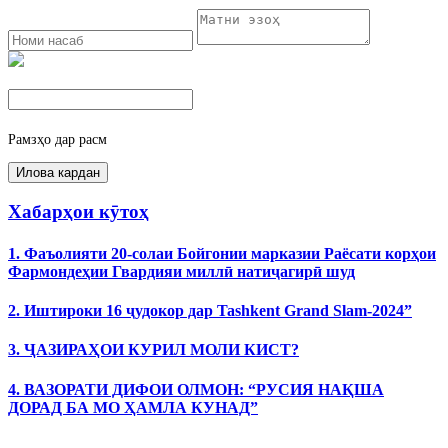
Рамзҳо дар расм
Хабарҳои кӯтоҳ
1. Фаъолияти 20-солаи Бойгонии марказии Раёсати корҳои
Фармондеҳии Гвардияи миллӣ натиҷагирӣ шуд
2. Иштироки 16 ҷудокор дар Tashkent Grand Slam-2024”
3. ҶАЗИРАҲОИ КУРИЛ МОЛИ КИСТ?
4. ВАЗОРАТИ ДИФОИ ОЛМОН: “РУСИЯ НАҚША
ДОРАД БА МО ҲАМЛА КУНАД”