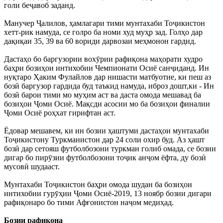
голи беҷавоб заданд.
Манучер Ҷалилов, ҳамлагари тими мунтахаби Тоҷикистон
хетт-рик намуда, се голро ба номи худ муҳр зад. Голҳо дар
дақиқаи 35, 39 ва 60 вориди дарвозаи меҳмонон гардид.
Дастаҳо бо баргузории вохӯрии рафиқона маҳорати худро
баҳри бозиҳои интихобии Чемпионати Осиё санҷиданд. Ин
нуқтаро Ҳаким Фулайлов дар нишасти матбуотие, ки пеш аз
бозӣ баргузор гардида буд таъкид намуда, иброз дошт,ки - Ин
бозӣ барои тими мо муҳим аст ва даста омода мешавад ба
бозиҳои Ҷоми Осиё. Мақсди асосии мо ба бозиҳои финалии
Ҷоми Осиё роҳхат гирифтан аст.
Ёдовар мешавем, ки ин бозии ҳаштуми дастаҳои мунтахаби
Тоҷикистону Туркманистон дар 24 соли охир буд. Аз ҳашт
бозӣ дар сетояш футболбозони туркман голиб омада, се бозии
дигар бо пирӯзии футболбозони тоҷик анҷом ёфта, ду бозӣ
мусовӣ шудааст.
Мунтахаби Тоҷикистон баҳри омода шудан ба бозиҳои
интихобии гурӯҳии Ҷоми Осиё-2019, 13 ноябр бозии дигари
рафиқонаро бо тими Афғонистон наҷом медиҳад.
Бозии рафиқона