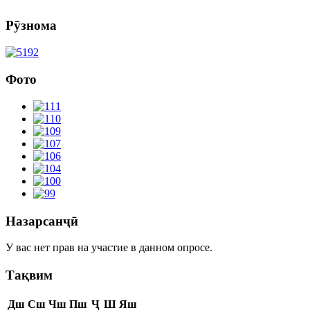
Рӯзнома
Фото
Назарсанҷӣ
У вас нет прав на участие в данном опросе.
Тақвим
Дш
Сш
Чш
Пш
Ҷ
Ш
Яш