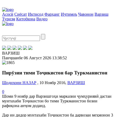
Асосӣ
Сиёсат
Иқтисод
Фарҳанг
Иҷтимоъ
Ҷавонон
Варзиш
Туризм
Китобхона
Видео
ВАРЗИШ
Панҷшанбе
06 Август 2026
13:38:53
Пирӯзии тими Тоҷикистон бар Туркманистон
Шодихони НАЗАР
, 10 Ноябр 2016,
ВАРЗИШ
0
Шоми 9 ноябр дар Варзишгоҳи марказии ҷумҳуриявӣ дастаи
мунтахаби Тоҷикистон бо тими Туркманистон бозии
рафиқона анҷом доданд.
Дар ин дидор мунтахаби Тоҷикистон ба дарвозаи меҳмонон 3