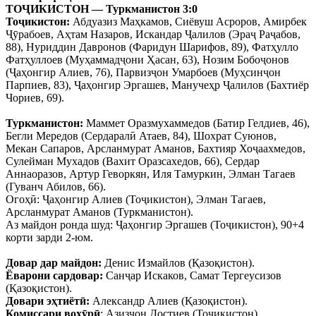
ТОҶИКИСТОН — Туркманистон 3:0
Тоҷикистон:
Абдуазиз Маҳкамов, Сиёвуш Асроров, Амирбек
Ҷӯрабоев, Аҳтам Назаров, Искандар Ҷалилов (Эраҷ Раҷабов,
88), Нуриддин Давронов (Фаридун Шарифов, 89), Фатҳулло
Фатҳуллоев (Муҳаммадҷони Ҳасан, 63), Нозим Бобоҷонов
(Ҷаҳонгир Алиев, 76), Парвизҷон Умарбоев (Муҳсинҷон
Парпиев, 83), Ҷаҳонгир Эргашев, Манучеҳр Ҷалилов (Бахтиёр
Чориев, 69).
Туркманистон:
Маммет Оразмухаммедов (Батир Гелдиев, 46),
Бегли Мередов (Сердаралӣ Атаев, 84), Шохрат Суюнов,
Мекан Сапаров, Арсланмурат Аманов, Бахтияр Хоҷаахмедов,
Сулейман Мухадов (Вахит Оразсахедов, 66), Сердар
Аннаоразов, Артур Геворкян, Иля Тамуркин, Элман Тагаев
(Гуванч Абилов, 66).
Огоҳӣ: Ҷаҳонгир Алиев (Тоҷикистон), Элман Тагаев,
Арсланмурат Аманов (Туркманистон).
Аз майдон ронда шуд: Ҷаҳонгир Эргашев (Тоҷикистон), 90+4
корти зарди 2-юм.
Довар дар майдон:
Денис Измайлов (Қазоқистон).
Ёварони сардовар:
Санҷар Искаков, Самат Тергеусизов
(Қазоқистон).
Довари эҳтиётӣ:
Александр Алиев (Қазоқистон).
Комиссари вохӯрӣ
: Азизҷон Достиев (Тоҷикистон).