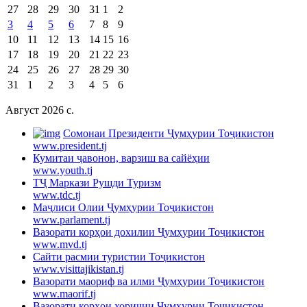
27
28
29
30
31
1
2
3
4
5
6
7
8
9
10
11
12
13
14
15
16
17
18
19
20
21
22
23
24
25
26
27
28
29
30
31
1
2
3
4
5
6
Август 2026 c.
Cомонаи Президенти Ҷумҳурии Тоҷикистон
www.president.tj
Кумитаи ҷавонон, варзиш ва сайёҳии
www.youth.tj
ТҶ Маркази Рушди Туризм
www.tdc.tj
Маҷлиси Олии Ҷумҳурии Тоҷикистон
www.parlament.tj
Вазорати корҳои дохилии Ҷумҳурии Тоҷикистон
www.mvd.tj
Сайти расмии туристии Тоҷикистон
www.visittajikistan.tj
Вазорати маориф ва илми Ҷумҳурии Тоҷикистон
www.maorif.tj
Вазорати корҳои хориҷии Ҷумҳурии Тоҷикистон