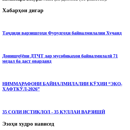
Хабарҳои дигар
Таҷдиди варзишгоҳи Фурудгоҳи байналмилалии Хуҷанд
Донишҷӯёни ДТҶТ дар мусобиқаҳои байналмилалӣ 71
медал ба даст оварданд
НИММАРАФОНИ БАЙНАЛМИЛАЛИИ КӮҲИИ “ЭКО-
ҲАФТКӮЛ-2026”
35 СОЛИ ИСТИҚЛОЛ - 35 ҚУЛЛАИ ВАРЗИШӢ
Эзоҳи худро нависед