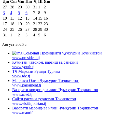
Дш
Сш
Чш
Пш
Ҷ
Ш
Яш
27
28
29
30
31
1
2
3
4
5
6
7
8
9
10
11
12
13
14
15
16
17
18
19
20
21
22
23
24
25
26
27
28
29
30
31
1
2
3
4
5
6
Август 2026 c.
Cомонаи Президенти Ҷумҳурии Тоҷикистон
www.president.tj
Кумитаи ҷавонон, варзиш ва сайёҳии
www.youth.tj
ТҶ Маркази Рушди Туризм
www.tdc.tj
Маҷлиси Олии Ҷумҳурии Тоҷикистон
www.parlament.tj
Вазорати корҳои дохилии Ҷумҳурии Тоҷикистон
www.mvd.tj
Сайти расмии туристии Тоҷикистон
www.visittajikistan.tj
Вазорати маориф ва илми Ҷумҳурии Тоҷикистон
www.maorif.tj