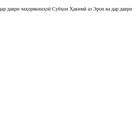
 дар даври чаҳорякниҳоӣ Субҳон Ҳакимӣ аз Эрон ва дар даври