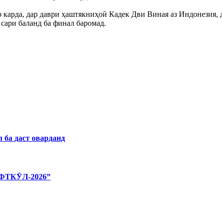
ар карда, дар даври ҳаштякниҳоӣ Кадек Дви Виная аз Индонезия,
сари баланд ба финал баромад.
 ба даст оварданд
ТКӮЛ-2026”