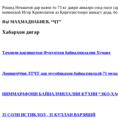
Рошид Неъматов дар вазни то 73 кг даври аввалро озод паси с
нимниҳоӣ Игор Криволапов аз Қирғизистонро шикаст дода, бо 
Яҳё МАҲМАДНАБИЕВ, “ҶТ”
Хабарҳои дигар
Таҷдиди варзишгоҳи Фурудгоҳи байналмилалии Хуҷанд
Донишҷӯёни ДТҶТ дар мусобиқаҳои байналмилалӣ 71 медал
НИММАРАФОНИ БАЙНАЛМИЛАЛИИ КӮҲИИ “ЭКО-ҲАФ
35 СОЛИ ИСТИҚЛОЛ - 35 ҚУЛЛАИ ВАРЗИШӢ