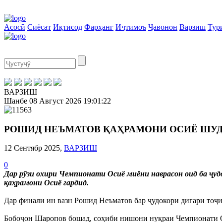
Асосӣ
Сиёсат
Иқтисод
Фарҳанг
Иҷтимоъ
Ҷавонон
Варзиш
Тур
ВАРЗИШ
Шанбе
08 Август 2026
19:01:22
РОШИД НЕЪМАТОВ ҚАҲРАМОНИ ОСИЁ ШУ
12 Сентябр 2025,
ВАРЗИШ
0
Дар рӯзи охири Чемпионати Осиё миёни наврасон оид ба ҷуд
қаҳрамони Осиё гардид.
Дар финали ин вазн Рошид Неъматов бар ҷудокори дигари тоҷи
Бобоҷон Шаропов бошад, соҳиби нишони нуқраи Чемпионати 