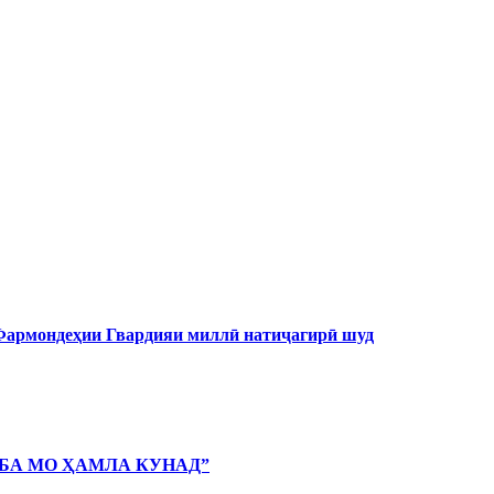
 Фармондеҳии Гвардияи миллӣ натиҷагирӣ шуд
 БА МО ҲАМЛА КУНАД”