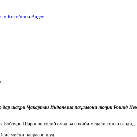
изм
Китобхона
Видео
Д
о дар шаҳри Ҷакартаи Индонезия паҳлавони тоҷик Рошид Неъм
к Бобоҷон Шаропов ғолиб омад ва соҳиби медали тилло гардид.
Осиё миёни наврасон шуд.