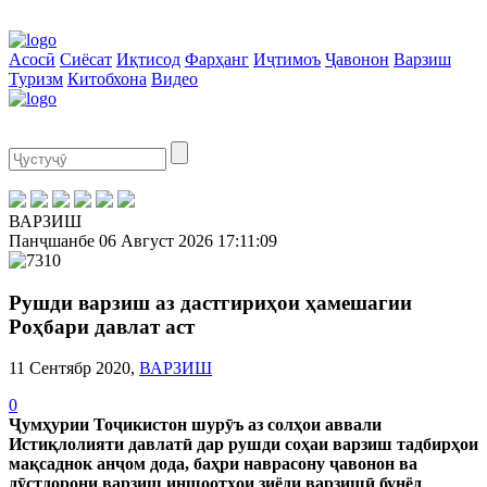
Асосӣ
Сиёсат
Иқтисод
Фарҳанг
Иҷтимоъ
Ҷавонон
Варзиш
Туризм
Китобхона
Видео
ВАРЗИШ
Панҷшанбе
06 Август 2026
17:11:09
Рушди варзиш аз дастгириҳои ҳамешагии
Роҳбари давлат аст
11 Сентябр 2020,
ВАРЗИШ
0
Ҷумҳурии Тоҷикистон шурӯъ аз солҳои аввали
Истиқлолияти давлатӣ дар рушди соҳаи варзиш тадбирҳои
мақсаднок анҷом дода, баҳри наврасону ҷавонон ва
дӯстдорони варзиш иншоотҳои зиёди варзишӣ бунёд