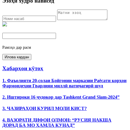
Эзоҳи худро нависед
Рамзҳо дар расм
Хабарҳои кӯтоҳ
1. Фаъолияти 20-солаи Бойгонии марказии Раёсати корҳои
Фармондеҳии Гвардияи миллӣ натиҷагирӣ шуд
2. Иштироки 16 ҷудокор дар Tashkent Grand Slam-2024”
3. ҶАЗИРАҲОИ КУРИЛ МОЛИ КИСТ?
4. ВАЗОРАТИ ДИФОИ ОЛМОН: “РУСИЯ НАҚША
ДОРАД БА МО ҲАМЛА КУНАД”