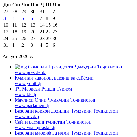
Дш
Сш
Чш
Пш
Ҷ
Ш
Яш
27
28
29
30
31
1
2
3
4
5
6
7
8
9
10
11
12
13
14
15
16
17
18
19
20
21
22
23
24
25
26
27
28
29
30
31
1
2
3
4
5
6
Август 2026 c.
Cомонаи Президенти Ҷумҳурии Тоҷикистон
www.president.tj
Кумитаи ҷавонон, варзиш ва сайёҳии
www.youth.tj
ТҶ Маркази Рушди Туризм
www.tdc.tj
Маҷлиси Олии Ҷумҳурии Тоҷикистон
www.parlament.tj
Вазорати корҳои дохилии Ҷумҳурии Тоҷикистон
www.mvd.tj
Сайти расмии туристии Тоҷикистон
www.visittajikistan.tj
Вазорати маориф ва илми Ҷумҳурии Тоҷикистон