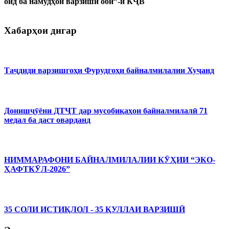
оид ба намудҳои варзиши обӣ”-и КҶВ
Хабарҳои дигар
Таҷдиди варзишгоҳи Фурудгоҳи байналмилалии Хуҷанд
Донишҷӯёни ДТҶТ дар мусобиқаҳои байналмилалӣ 71
медал ба даст оварданд
НИММАРАФОНИ БАЙНАЛМИЛАЛИИ КӮҲИИ “ЭКО-
ҲАФТКӮЛ-2026”
35 СОЛИ ИСТИҚЛОЛ - 35 ҚУЛЛАИ ВАРЗИШӢ