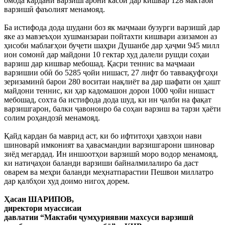
омода кардани варзишгарони касбӣ дар кишвар 128 мактаби
варзишӣ фаъолият менамояд.
Ба истифода дода шудани боз як маҷмааи бузурги варзишӣ дар
яке аз мавзеъҳои хушманзараи пойтахти кишвари азизамон аз
ҳисоби маблағҳои буҷети шаҳри Душанбе дар ҳаҷми 945 милл
ион сомонӣ дар майдони 10 гектар худ далели рушди соҳаи
варзиш дар кишвар мебошад. Қасри теннис ва маҷмааи
варзишии обӣ бо 5285 ҷойи нишаст, 27 лифт бо таввақуфгоҳи
зеризаминӣ барои 280 воситаи нақлиёт ва дар шафати он ҳашт
майдони теннис, ки ҳар кадомашон дорои 1000 ҷойи нишаст
мебошад, сохта ба истифода дода шуд, ки ин ҷалби на фақат
варзишгарон, балки ҷавононро ба соҳаи варзиш ва тарзи ҳаёти
солим роҳандозӣ менамояд.
Қайд кардан ба маврид аст, ки бо ифтитоҳи ҳавзҳои нави
шиноварӣ имконият ва ҳавасмандии варзишгарони шиновар
зиёд мегардад. Ин иншоотҳои варзишӣ моро водор менамояд,
ки натиҷаҳои баланди варзиши байналмилалиро ба даст
оварем ва меҳри баланди меҳнатпарастии Пешвои миллатро
дар қалбҳои худ доимо нигоҳ дорем.
Ҳасан ШАРИПОВ,
директори муассисаи
давлатии “Мактаби ҷумҳуриявии махсуси варзишӣ