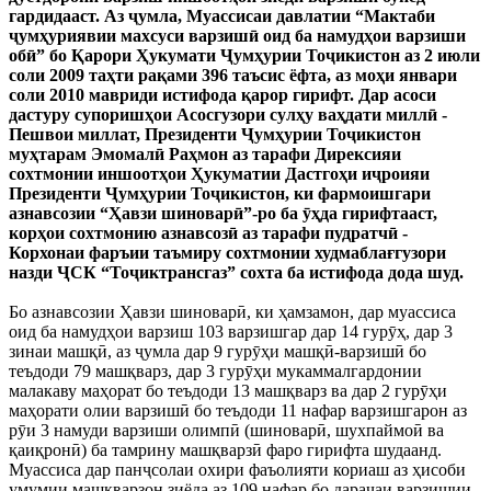
гардидааст. Аз ҷумла, Муассисаи давлатии “Мактаби
ҷумҳуриявии махсуси варзишӣ оид ба намудҳои варзиши
обӣ” бо Қарори Ҳукумати Ҷумҳурии Тоҷикистон аз 2 июли
соли 2009 таҳти рақами 396 таъсис ёфта, аз моҳи январи
соли 2010 мавриди истифода қарор гирифт. Дар асоси
дастуру супоришҳои Асосгузори сулҳу ваҳдати миллӣ -
Пешвои миллат, Президенти Ҷумҳурии Тоҷикистон
муҳтарам Эмомалӣ Раҳмон аз тарафи Дирексияи
сохтмонии иншоотҳои Ҳукуматии Дастгоҳи иҷроияи
Президенти Ҷумҳурии Тоҷикистон, ки фармоишгари
азнавсозии “Ҳавзи шиноварӣ”-ро ба ӯҳда гирифтааст,
корҳои сохтмонию азнавсозӣ аз тарафи пудратчӣ -
Корхонаи фаръии таъмиру сохтмонии худмаблағгузори
назди ҶСК “Тоҷиктрансгаз” сохта ба истифода дода шуд.
Бо азнавсозии Ҳавзи шиноварӣ, ки ҳамзамон, дар муассиса
оид ба намудҳои варзиш 103 варзишгар дар 14 гурӯҳ, дар 3
зинаи машқӣ, аз ҷумла дар 9 гурӯҳи машқӣ-варзишӣ бо
теъдоди 79 машқварз, дар 3 гурӯҳи мукаммалгардонии
малакаву маҳорат бо теъдоди 13 машқварз ва дар 2 гурӯҳи
маҳорати олии варзишӣ бо теъдоди 11 нафар варзишгарон аз
рӯи 3 намуди варзиши олимпӣ (шиноварӣ, шухпаймоӣ ва
қаиқронӣ) ба тамрину машқварзӣ фаро гирифта шудаанд.
Муассиса дар панҷсолаи охири фаъолияти кориаш аз ҳисоби
умумии машқварзон зиёда аз 109 нафар бо дараҷаи варзишии