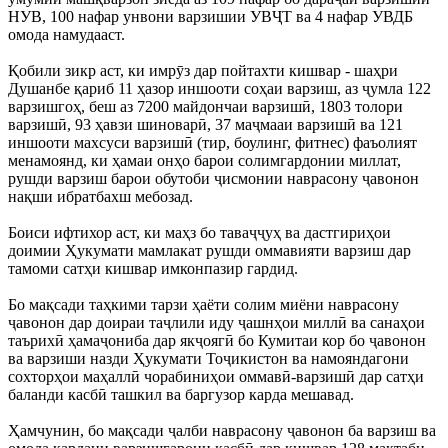
НУВ, 100 нафар унвони варзишии УВҶТ ва 4 нафар УВДБ
омода намудааст.
Қобили зикр аст, ки имрӯз дар пойтахти кишвар - шаҳри
Душанбе қариб 11 ҳазор иншооти соҳаи варзиш, аз ҷумла 122
варзишгоҳ, беш аз 7200 майдончаи варзишӣ, 1803 толори
варзишӣ, 93 ҳавзи шиноварӣ, 37 маҷмааи варзишӣ ва 121
иншооти махсуси варзишӣ (тир, боулинг, фитнес) фаъолият
менамоянд, ки ҳамаи онҳо барои солимгардонии миллат,
рушди варзиш барои обутоби ҷисмонии наврасону ҷавонон
нақши ибратбахш мебозад.
Боиси ифтихор аст, ки маҳз бо таваҷҷуҳ ва дастгириҳои
доимии Ҳукумати мамлакат рушди оммавияти варзиш дар
тамоми сатҳи кишвар имконпазир гардид.
Бо мақсади таҳкими тарзи ҳаёти солим миёни наврасону
ҷавонон дар доираи таҷлили иду ҷашнҳои миллӣ ва санаҳои
таърихӣ ҳамаҷониба дар якҷоягӣ бо Кумитаи кор бо ҷавонон
ва варзиши назди Ҳукумати Тоҷикистон ва намояндагони
сохторҳои маҳаллӣ чорабиниҳои оммавӣ-варзишӣ дар сатҳи
баланди касбӣ ташкил ва баргузор карда мешавад.
Ҳамчунин, бо мақсади ҷалби наврасону ҷавонон ба варзиш ва