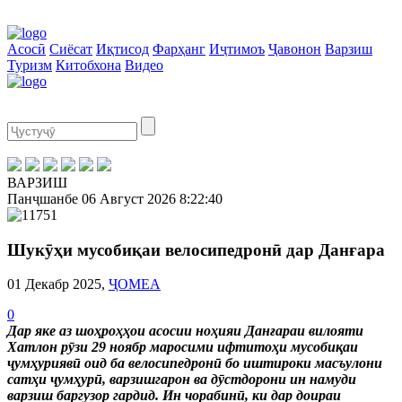
Асосӣ
Сиёсат
Иқтисод
Фарҳанг
Иҷтимоъ
Ҷавонон
Варзиш
Туризм
Китобхона
Видео
ВАРЗИШ
Панҷшанбе
06 Август 2026
8:22:40
Шукӯҳи мусобиқаи велосипедронӣ дар Данғара
01 Декабр 2025,
ҶОМЕА
0
Дар яке аз шоҳроҳҳои асосии ноҳияи Данғараи вилояти
Хатлон рӯзи 29 ноябр маросими ифтитоҳи мусобиқаи
ҷумҳуриявӣ оид ба велосипедронӣ бо иштироки масъулони
сатҳи ҷумҳурӣ, варзишгарон ва дӯстдорони ин намуди
варзиш баргузор гардид. Ин чорабинӣ, ки дар доираи