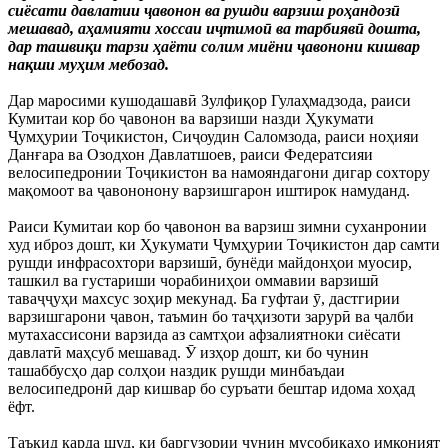
сиёсати давлатии ҷавонон ва рушди варзиш роҳандозӣ
мешавад, аҳамияти хоссаи иҷтимоӣ ва тарбиявӣ дошта,
дар ташвиқи тарзи ҳаёти солим миёни ҷавонони кишвар
нақши муҳим мебозад.
Дар маросими кушодашавӣ Зулфиқор Гулаҳмадзода, раиси
Кумитаи кор бо ҷавонон ва варзиши назди Ҳукумати
Ҷумҳурии Тоҷикистон, Сиҷоудин Саломзода, раиси ноҳияи
Данғара ва Озодхон Давлатшоев, раиси Федератсияи
велосипедронии Тоҷикистон ва намояндагони дигар сохтору
мақомоот ва ҷавононону варзишгарон иштирок намуданд.
Раиси Кумитаи кор бо ҷавонон ва варзиш зимни суханронии
худ иброз дошт, ки Ҳукумати Ҷумҳурии Тоҷикистон дар самти
рушди инфрасохтори варзишӣ, бунёди майдонҳои муосир,
ташкил ва густариши чорабиниҳои оммавии варзишӣ
таваҷҷуҳи махсус зоҳир мекунад. Ба гуфтаи ӯ, дастгирии
варзишгарони ҷавон, таъмин бо таҷҳизоти зарурӣ ва ҷалби
мутахассисони варзида аз самтҳои афзалиятноки сиёсати
давлатӣ маҳсуб мешавад. Ӯ изҳор дошт, ки бо чунин
ташаббусҳо дар солҳои наздик рушди минбаъдаи
велосипедронӣ дар кишвар бо суръати бештар идома хоҳад
ёфт.
Таъкид карда шуд, ки баргузории чунин мусобиқаҳо имконият