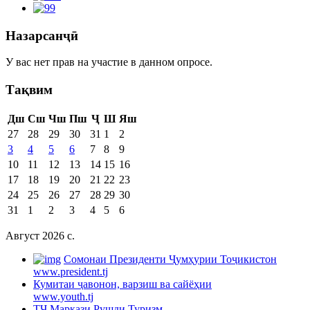
Назарсанҷӣ
У вас нет прав на участие в данном опросе.
Тақвим
Дш
Сш
Чш
Пш
Ҷ
Ш
Яш
27
28
29
30
31
1
2
3
4
5
6
7
8
9
10
11
12
13
14
15
16
17
18
19
20
21
22
23
24
25
26
27
28
29
30
31
1
2
3
4
5
6
Август 2026 c.
Cомонаи Президенти Ҷумҳурии Тоҷикистон
www.president.tj
Кумитаи ҷавонон, варзиш ва сайёҳии
www.youth.tj
ТҶ Маркази Рушди Туризм