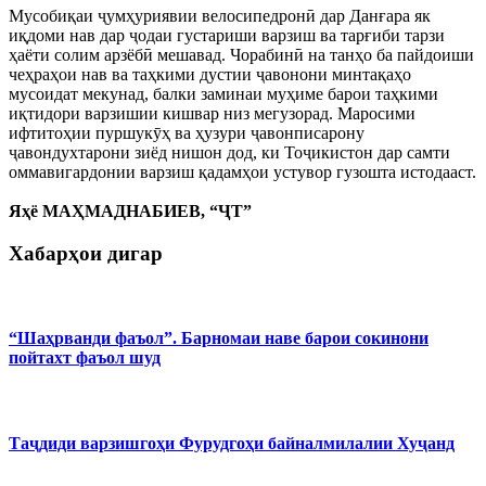
Мусобиқаи ҷумҳуриявии велосипедронӣ дар Данғара як
иқдоми нав дар ҷодаи густариши варзиш ва тарғиби тарзи
ҳаёти солим арзёбӣ мешавад. Чорабинӣ на танҳо ба пайдоиши
чеҳраҳои нав ва таҳкими дустии ҷавонони минтақаҳо
мусоидат мекунад, балки заминаи муҳиме барои таҳкими
иқтидори варзишии кишвар низ мегузорад. Маросими
ифтитоҳии пуршукӯҳ ва ҳузури ҷавонписарону
ҷавондухтарони зиёд нишон дод, ки Тоҷикистон дар самти
оммавигардонии варзиш қадамҳои устувор гузошта истодааст.
Яҳё МАҲМАДНАБИЕВ, “ҶТ”
Хабарҳои дигар
“Шаҳрванди фаъол”. Барномаи наве барои сокинони
пойтахт фаъол шуд
Таҷдиди варзишгоҳи Фурудгоҳи байналмилалии Хуҷанд