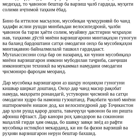
медиҳад, то ҷавонон бештар ба варзиш ҷалб гардида, муҳити
солими иҷтимоӣ таҳким ёбад.
Бино ба иттилои масъулон, мусобиқаи ҷумҳуриявӣ бо чанд
ҳадафи аслии рушди минбаъдаи велосипедронӣ, ҷалби
ҷавонон ба тарзи ҳаёти солим, муайяну дастгирии чеҳраҳои
нав, таҳкими дӯстӣ миёни варзишгарони минтақаҳои гуногун
ва баланд бардоштани сатҳи омодагии онҳо ба мусобиқаҳои
минтақавию байналмилалӣ ташкил гардидааст.
Мутахассисони соҳа бар он назаранд, ки чунин мусобиқаҳо
миёни варзишгарон имкони мубодилаи таҷриба, санҷиши
имкониятҳои техникӣ ва мукаммал намудани омодагии
ҷисмониро фароҳам меоранд.
Дар мусобиқа варзишгарон аз шаҳру ноҳияҳои гуногуни
кишвар ширкат доштанд. Онҳо дар чанд масир рақобат
намуда, маҳорати ронандагӣ, устувории ҷисмонӣ ва сатҳи
омодагии худро ба намоиш гузоштанд. Рақобати ҷолиб миёни
иштирокчиён нишон дод, ки велосипедронӣ дар Тоҷикистон
дар ҳоли рушд қарор дошта, таваҷҷуҳи ҷавонон ба ин ришта
афзоиш ёфтааст. Дар канори роҳ ҳаводорон ва сокинони
маҳаллӣ гирди ҳам омада, бо шавқу завқи зиёд аз рафти
мусобиқа истиқбол мекарданд, ки ин ба фазои варзишӣ ва
руҳияи варзишгарон неруи бештар бахшид.