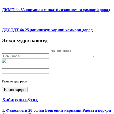
ДКМТ бо 63 корхонаи саноатӣ созишномаи ҳамкорӣ дорад
ДДСТДТ бо 25 донишгоҳи хориҷӣ ҳамкорӣ дорад
Эзоҳи худро нависед
Рамзҳо дар расм
Хабарҳои кӯтоҳ
1. Фаъолияти 20-солаи Бойгонии марказии Раёсати корҳои