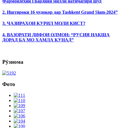
Фармондеҳии Гвардияи миллӣ натиҷагирӣ шуд
2. Иштироки 16 ҷудокор дар Tashkent Grand Slam-2024”
3. ҶАЗИРАҲОИ КУРИЛ МОЛИ КИСТ?
4. ВАЗОРАТИ ДИФОИ ОЛМОН: “РУСИЯ НАҚША
ДОРАД БА МО ҲАМЛА КУНАД”
Рӯзнома
Фото