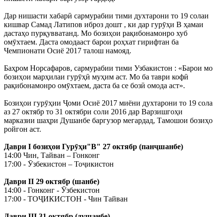
Дар нишасти хабарӣ сармурабии тими духтарони то 19 солаи
кишвар Самад Латипов иброз дошт , ки дар гурӯҳи В ҳамаи
дастаҳо пурқувватанд. Мо бозиҳои рақибонамонро хуб
омӯхтаем. Даста омодааст барои роҳхат гирифтан ба
Чемпионати Осиё 2017 талош намояд.
Баҳром Норсафаров, сармурабии тими Узбакистон : «Барои мо
бозиҳои марҳилаи гурӯҳӣ муҳим аст. Мо ба таври кофӣ
рақибонамонро омӯхтаем, даста ба се бозӣ омода аст».
Бозиҳои гурӯҳии Ҷоми Осиё 2017 миёни духтарони то 19 сола
аз 27 октябр то 31 октябри соли 2016 дар Варзишгоҳи
марказии шаҳри Душанбе баргузор мегардад, Тамошои бозиҳо
ройгон аст.
Даври I бозиҳои Гурӯҳи"В" 27 октябр (панҷшанбе)
14:00 Чин, Тайван – Гонконг
17:00 - Ӯзбекистон – Тоҷикистон
Даври II 29 октябр (шанбе)
14:00 - Гонконг - Ӯзбекистон
17:00 - ТОҶИКИСТОН - Чин Тайван
Даври III 31 октябр (душанбе)