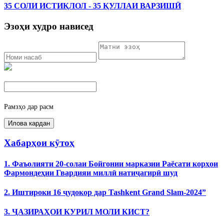
35 СОЛИ ИСТИҚЛОЛ - 35 ҚУЛЛАИ ВАРЗИШӢ
Эзоҳи худро нависед
Рамзҳо дар расм
Хабарҳои кӯтоҳ
1. Фаъолияти 20-солаи Бойгонии марказии Раёсати корҳои
Фармондеҳии Гвардияи миллӣ натиҷагирӣ шуд
2. Иштироки 16 ҷудокор дар Tashkent Grand Slam-2024”
3. ҶАЗИРАҲОИ КУРИЛ МОЛИ КИСТ?