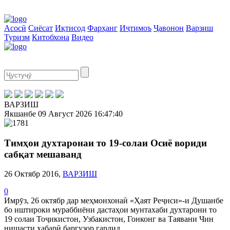
Асосӣ
Сиёсат
Иқтисод
Фарҳанг
Иҷтимоъ
Ҷавонон
Варзиш
Туризм
Китобхона
Видео
ВАРЗИШ
Якшанбе
09 Август 2026
16:47:41
Тимҳои духтаронаи то 19-солаи Осиё вориди
сабқат мешаванд
26 Октябр 2016,
ВАРЗИШ
0
Имрӯз, 26 октябр дар меҳмонхонаӣ «Ҳаят Реҷнси»-и Душанбе
бо иштироки мураббиёни дастаҳои мунтахаби духтарони то
19 солаи Тоҷикистон, Узбакистон, Гонконг ва Таявани Чин
нишасти хабарӣ баргузор гардид.