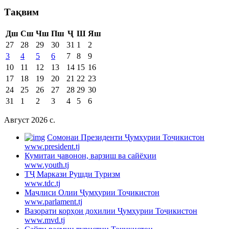
Тақвим
Дш
Сш
Чш
Пш
Ҷ
Ш
Яш
27
28
29
30
31
1
2
3
4
5
6
7
8
9
10
11
12
13
14
15
16
17
18
19
20
21
22
23
24
25
26
27
28
29
30
31
1
2
3
4
5
6
Август 2026 c.
Cомонаи Президенти Ҷумҳурии Тоҷикистон
www.president.tj
Кумитаи ҷавонон, варзиш ва сайёҳии
www.youth.tj
ТҶ Маркази Рушди Туризм
www.tdc.tj
Маҷлиси Олии Ҷумҳурии Тоҷикистон
www.parlament.tj
Вазорати корҳои дохилии Ҷумҳурии Тоҷикистон
www.mvd.tj