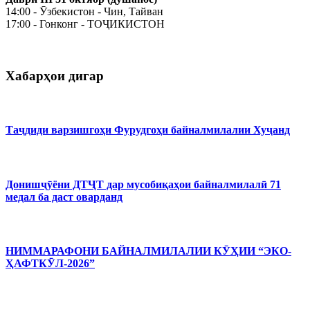
14:00 - Ӯзбекистон - Чин, Тайван
17:00 - Гонконг - ТОҶИКИСТОН
Хабарҳои дигар
Таҷдиди варзишгоҳи Фурудгоҳи байналмилалии Хуҷанд
Донишҷӯёни ДТҶТ дар мусобиқаҳои байналмилалӣ 71
медал ба даст оварданд
НИММАРАФОНИ БАЙНАЛМИЛАЛИИ КӮҲИИ “ЭКО-
ҲАФТКӮЛ-2026”