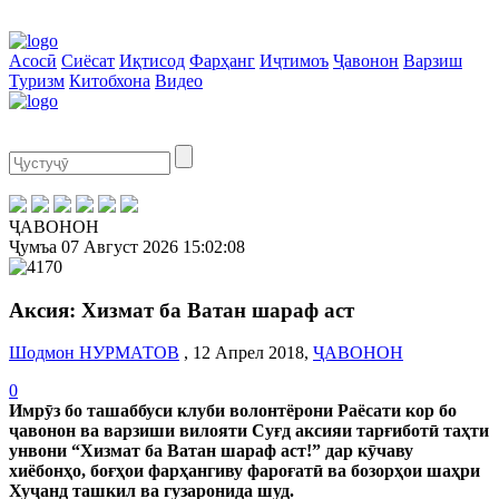
Асосӣ
Сиёсат
Иқтисод
Фарҳанг
Иҷтимоъ
Ҷавонон
Варзиш
Туризм
Китобхона
Видео
ҶАВОНОН
Ҷумъа
07 Август 2026
15:02:09
Аксия: Хизмат ба Ватан шараф аст
Шодмон НУРМАТОВ
, 12 Апрел 2018,
ҶАВОНОН
0
Имрӯз бо ташаббуси клуби волонтёрони Раёсати кор бо
ҷавонон ва варзиши вилояти Суғд аксияи тарғиботӣ таҳти
унвони “Хизмат ба Ватан шараф аст!” дар кӯчаву
хиёбонҳо, боғҳои фарҳангиву фароғатӣ ва бозорҳои шаҳри
Хуҷанд ташкил ва гузаронида шуд.