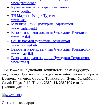
www.president.tj
Кумитаи ҷавонон, варзиш ва сайёҳии
www.youth.tj
ТҶ Маркази Рушди Туризм
www.tdc.tj
Маҷлиси Олии Ҷумҳурии Тоҷикистон
www.parlament.tj
Вазорати корҳои дохилии Ҷумҳурии Тоҷикистон
www.mvd.tj
Сайти расмии туристии Тоҷикистон
www.visittajikistan.tj
Вазорати маориф ва илми Ҷумҳурии Тоҷикистон
www.maorif.tj
Вазорати корҳои хориҷии Ҷумҳурии Тоҷикистон
www.mfa.tj
© 2015—2016. Ҷавонони Тоҷикистон. Ҳамаи ҳуқуқҳо
маҳфузанд. Ҳангоми истифодаи матолиби сомона ишора ба
javonon.tj ҳатмист. Суроға: Тоҷикистон, Душанбе, хиёбони
Саъдӣ Шерозӣ-16. Тамос: 2385414, 2385109 e-mail:
javonontj@mail.ru
Дизайн ва коркарди —