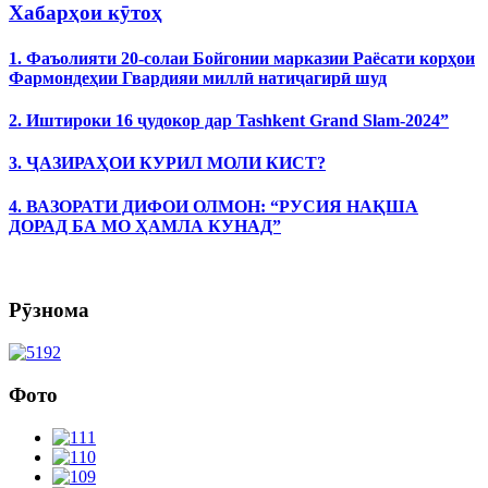
Хабарҳои кӯтоҳ
1. Фаъолияти 20-солаи Бойгонии марказии Раёсати корҳои
Фармондеҳии Гвардияи миллӣ натиҷагирӣ шуд
2. Иштироки 16 ҷудокор дар Tashkent Grand Slam-2024”
3. ҶАЗИРАҲОИ КУРИЛ МОЛИ КИСТ?
4. ВАЗОРАТИ ДИФОИ ОЛМОН: “РУСИЯ НАҚША
ДОРАД БА МО ҲАМЛА КУНАД”
Рӯзнома
Фото