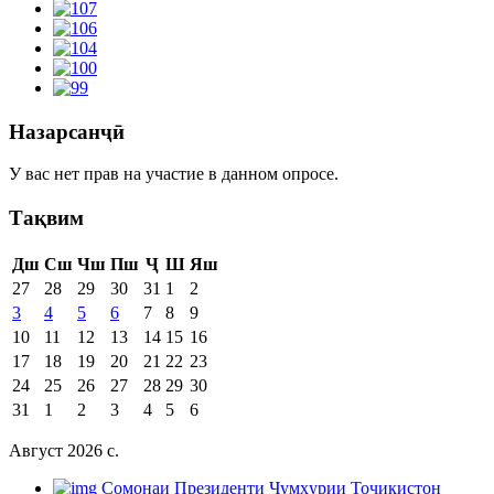
Назарсанҷӣ
У вас нет прав на участие в данном опросе.
Тақвим
Дш
Сш
Чш
Пш
Ҷ
Ш
Яш
27
28
29
30
31
1
2
3
4
5
6
7
8
9
10
11
12
13
14
15
16
17
18
19
20
21
22
23
24
25
26
27
28
29
30
31
1
2
3
4
5
6
Август 2026 c.
Cомонаи Президенти Ҷумҳурии Тоҷикистон