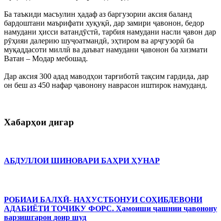
Ба таъкиди масъулин ҳадаф аз баргузории аксия баланд
бардоштани маърифати хуқуқӣ, дар замири ҷавонон, бедор
намудани ҳисси ватандӯстӣ, тарбия намудани насли ҷавон дар
рӯҳияи далерию шуҷоатмандӣ, эҳтиром ва арҷгузорӣ ба
муқаддасоти миллӣ ва даъват намудани ҷавонон ба хизмати
Ватан – Модар мебошад.
Дар аксия 300 адад маводҳои тарғиботӣ тақсим гардида, дар
он беш аз 450 нафар ҷавонону наврасон иштирок намуданд.
Хабарҳои дигар
АБДУЛЛОИ ШИНОВАРИ БАҲРИ ҲУНАР
РОБИАИ БАЛХӢ- НАХУСТБОНУИ СОҲИБДЕВОНИ
АДАБИЁТИ ТОҶИКУ ФОРС. Ҳамоиши ҷашнии ҷавонону
варзишгарон доир шуд