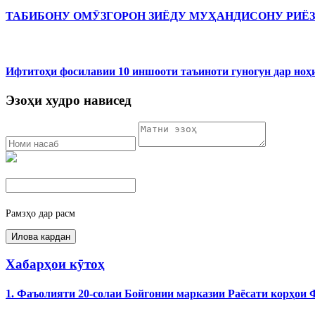
ТАБИБОНУ ОМӮЗГОРОН ЗИЁДУ МУҲАНДИСОНУ РИЁ
Ифтитоҳи фосилавии 10 иншооти таъиноти гуногун дар ноҳ
Эзоҳи худро нависед
Рамзҳо дар расм
Хабарҳои кӯтоҳ
1. Фаъолияти 20-солаи Бойгонии марказии Раёсати корҳои