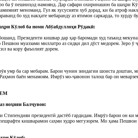
аро ба ӯ пешниҳод намоянд. Дар сафари охиринашон ба шаҳри К
самимият меноманд. Гул як хусусияти хуб дорад, ки ба атроф на
раванд бо худ накҳате мебаранду аз ятимон саркарда, то хурду б
ҳри Кӯлоб ба номи Абӯабдуллоҳи Рӯдакӣ:
мебошанд. Президенти кишвар дар ҳар баромади худ таъкид мекун
 Пешвои муаззами миллатро аз сидқи дил дӯст медорем. Зеро ӯ ҷ
сил ва кору фаъолият дорем.
брӯя умр ба сар мебарам. Барои чунин зиндагии шоиста доштан,
аҳмон баён менамоям. Имрӯз мо-ҷавонон талош бар он меварзем
РЕМ
аз ноҳияи Балҷувон:
ни Стипендияи президентӣ дастёб гардидам. Имрӯз барои он ки 
р пешрафти кишварамон саҳми худро мегузорем. Мо ҳама Пешвои 
аҳри Кӯлоб: