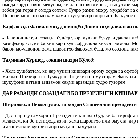
омода карда равон мекунам, ки дар пешвозгирӣ дастагулҳои м
зебои рангоранг омода сохтем. Гулро рамзи меҳру муҳаббат ва 
Пешвои миллати мо ҳам ҳамин хусусиятро доро аст. Ба куҷое на
Барфакзода Фазилатмоҳ, донишҷӯи Донишгоҳи давлатии ша
- Ҷавонон неруи созанда, бунёдгузор, қувваи бузурги давлат 
вазифадор аст, ки ба кишвари худ софдилона хизмат намояд. Мо
барои мо-ҷавонон ҳама шароитҳо фароҳам буда, мо озодона таҳ
Таҳминаи Хуршед, сокини шаҳри Кӯлоб:
- Хеле хушбахтам, ки дар чунин кишвари орому осуда ва офто
миллат, Президенти Ҷумҳурии Тоҷикистон муҳтарам Эмомалӣ Р
шукуфоии ватани азизамон саҳми арзандаи худро гузорем.
ДАР РАВАНДИ СОЗАНДАГӢ БО ПРЕЗИДЕНТИ КИШВА
Ширинмоҳи Неъматулло, гирандаи Стипендияи президентӣ 
- Дастгириву ғамхории Президенти кишвар буд, ки ба гирифта
медиҳем, ки бо истифода аз ин ҳама шароитҳо илм омӯхта, да
имкониятҳои хуб зистанро муҳайё намуданд.
Тошматов Умарҷон, гирандаи Стипендияи президентӣ аз ш