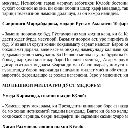
мекунад. Истиқболи гарми мардуму зебогиҳои Кӯлоби бостонир
суҳбат сокинон аз оне, ки оиди ободии шаҳр ҳарф мезаданд, т
тариқи телевизион намоиш дода шуд, аз он камро надидем.
Савринисо Мирҳайдарова, модари Рустам Амакиев: 10 фарз
- Замони нооромиҳо буд. Рӯстамҷон аз ман хоҳиш кард, ки ба 
дасти худат бурда месупорӣ. Вазъият ноором аст, ӯро гирифта 
буд. Ӯ аз аввал орзуи хонаи боҳашамату сарват надошт. Барои о
боҳашамат доранд, вале касе аз онҳо ёд намекунаду калимаи қ
қаҳрамон унвон мекунанд. Ба Пешвои миллат гуфта будам ва б
бошад, дар ҳама ҳолат дар бари Пешвояш меистад. Агар марду
дигарро аз даст медодем. Фарзанди ман барои шарафу номуси 
гузаштанду барои пароканда нашудани миллат миёни обу оташ 
маротиба фарзандашро аз роҳаш нагардонд. Зеро ӯ медонист, ки
МО ПЕШВОИ МИЛЛАТРО ДӮСТ МЕДОРЕМ
Умеда Каримзода, сокини шаҳри Кӯлоб:
- Ҳамеша орзу мекардам, ки Президенти кишварро боре аз наз
ба мо хонаи истиқоматӣ тақдим намуданд. Вақте ки ба мо калид
соҳибкасб гардида, баҳри пешрафти ин сарзамин саҳми худро 
Ҳасан Раҳмонов, сокини шаҳри Кӯлоб: