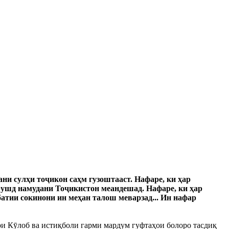
ани сулҳи тоҷикон саҳм гузоштааст. Нафаре, ки ҳар
 рушд намудани Тоҷикистон меандешад. Нафаре, ки ҳар
атии сокинони ин меҳан талош меварзад... Ин нафар
ҳри Кӯлоб ва истиқболи гарми мардум гуфтаҳои болоро тасдиқ