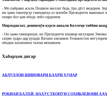
- Мо пайрави асили Пешвои миллат буда, ӯро дӯст медорем. Зе
ин ҳама таваҷҷуҳу ғамхориҳо аз ҷониби Президенти мамлакат н
хешро боз ҳам ободу зебо гардонем.
Мирзодавлат, донишҷӯи курси аввали Коллеҷи тиббии шаҳ
- Он ҳама ғамхориҳое, ки Президенти кишвар муҳтарам Эмомал
саҳми худро дар рушди Ватани азизамон Тоҷикистон мегузорем
ободии ватанамон талош менамоем.
Хабарҳои дигар
АБДУЛЛОИ ШИНОВАРИ БАҲРИ ҲУНАР
РОБИАИ БАЛХӢ- НАХУСТБОНУИ СОҲИБДЕВОНИ АДАБИЁТ