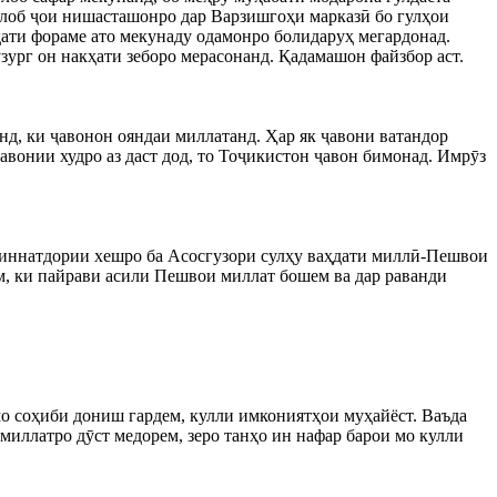
ӯлоб ҷои нишасташонро дар Варзишгоҳи марказӣ бо гулҳои
кҳати фораме ато мекунаду одамонро болидаруҳ мегардонад.
узург он накҳати зеборо мерасонанд. Қадамашон файзбор аст.
анд, ки ҷавонон ояндаи миллатанд. Ҳар як ҷавони ватандор
авонии худро аз даст дод, то Тоҷикистон ҷавон бимонад. Имрӯз
 миннатдории хешро ба Асосгузори сулҳу ваҳдати миллӣ-Пешвои
, ки пайрави асили Пешвои миллат бошем ва дар раванди
мо соҳиби дониш гардем, кулли имкониятҳои муҳайёст. Ваъда
миллатро дӯст медорем, зеро танҳо ин нафар барои мо кулли