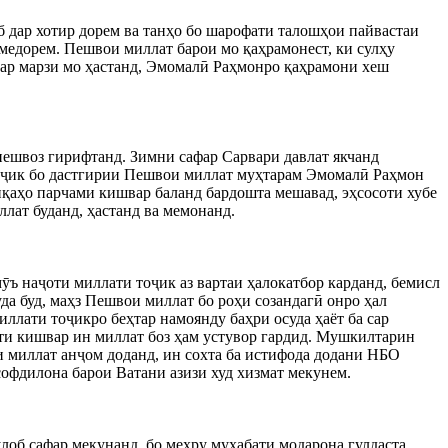
 дар хотир дорем ва танҳо бо шарофати талошҳои пайвастаи
 медорем. Пешвои миллат барои мо қаҳрамонест, ки сулҳу
и дар марзи мо ҳастанд, Эмомалӣ Раҳмонро қаҳрамони хеш
ешвоз гирифтанд. Зимни сафар Сарвари давлат якчанд
 тоҷик бо дастгирии Пешвои миллат муҳтарам Эмомалӣ Раҳмон
иқаҳо парчами кишвар баланд бардошта мешавад, эҳсосоти хубе
лат буданд, ҳастанд ва мемонанд.
ӯъ наҷоти миллати тоҷик аз вартаи ҳалокатбор карданд, бемисл
уда буд, маҳз Пешвои миллат бо роҳи созандагӣ онро ҳал
ллати тоҷикро беҳтар намоянду баҳри осуда ҳаёт ба сар
нти кишвар ин миллат боз ҳам устувор гардид. Мушкилтарин
ои миллат анҷом доданд, ин сохта ба истифода додани НБО
софдилона барои Ватани азизи худ хизмат мекунем.
об сафар мекунанд, бо меҳру муҳабати модарона гулдаста