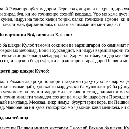
лӣ Раҳмонро дӯст медорем. Зеро солҳои ҷанги шаҳрвандиро хуб
 хирад буд, ки мо тоҷиконро соҳибӣ карданд. Ӯро мо ҳама дӯст
р кунед, имрӯз на танҳо халқи тоҷик, балки тоҷикони афғоне, к
 идеали ман, фарзандонам, оилаам ва тамоми ин минтақа аст.
би варзишии №4, вилояти Хатлон:
ба шаҳри Кӯлоб тамоми сокинон ва варзишгарон бо самимият п
а барои мо мебошад. Боиси хурсандист, ки имрӯз варзишгарони
оҷикистонро баланд мебардоранд. Ҳар маротибае, ки дар мусоб
а соҳаи варзиш бояд гуфт, ки варзишгарон тарафдори Пешвои мил
кратӣ дар шаҳри Кӯлоб:
алӣ Раҳмон дар роҳи пойдории таҳкими сулҳу субот ва дар маҷм
 Чунки тамоми ҷабҳаҳои ҳаёти мардум, ки ба мушкилот рӯ ба рӯ ш
р менамоем, ки чунин марди миллат тавонистанд, зиндагии мо ми
и тоҷик миллати тамаддунсоз аст ва маҳз бо шарофати Президе
малӣ намуданд. Месазад, зикр намуд, бузургтарин коре, ки Пешв
нд. Ҷавобан ба ин ҳама ғамхориҳо мо-ҷавонон қавл медиҳем, ки 
даам зебоянд
 вақте ки Пешвои миллат муҳтарам Эмомалӣ Раҳмон ба шаҳри Кӯл