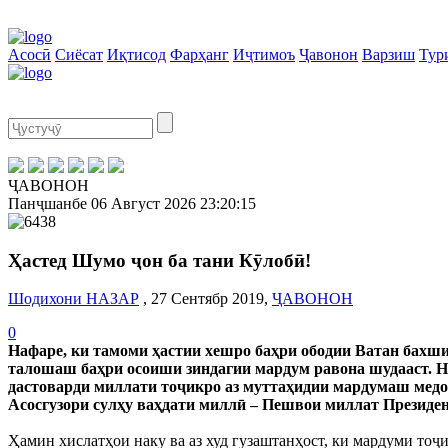
Асосӣ
Сиёсат
Иқтисод
Фарҳанг
Иҷтимоъ
Ҷавонон
Варзиш
Тур
ҶАВОНОН
Панҷшанбе
06 Август 2026
23:20:16
Ҳастед Шумо ҷон ба тани Кӯлобӣ!
Шодихони НАЗАР
, 27 Сентябр 2019,
ҶАВОНОН
0
Нафаре, ки тамоми ҳастии хешро баҳри ободии Ватан бахшид
талошаш баҳри осоиши зиндагии мардум равона шудааст. Наф
дастоварди миллати тоҷикро аз муттаҳидии мардумаш медон
Асосгузори сулҳу ваҳдати миллӣ – Пешвои миллат Президе
Ҳамин хислатҳои наку ва аз худ гузаштанҳост, ки мардуми тоҷ