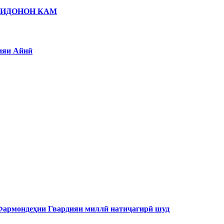
ЗИДОНОН КАМ
ияи Айнӣ
 Фармондеҳии Гвардияи миллӣ натиҷагирӣ шуд