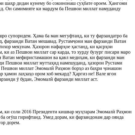
ои шаҳр дидан кунему бо сокинонаш суҳбате ороем. Ҳангоми
анд. Он самимияте ки мардум ба Пешвои миллат намуданду
шро супоридем. Ҳама ба ман мегуфтанд, ки ту фарзандатро ба
шуд, фарзанди Ватан мешавад. Рустамҷони ман фарзанди Ватан
фтихор мекунам. Ҳазорон нафарҳое ҳастанд, ки қасрҳои
 ки аз Пешвои миллат сар карда, то хурду бузург писари маро
ти Ватан мефиристамашон ва қавл медиҳам, ки фарзанди ман
рди Пешвои миллат муттаҳид намешуданд, ҳазорон Рустами
ки Пешвои миллат Эмомалӣ Раҳмон борҳо аз баҳри ҷонашон
 ҳамон лаҳзаҳо ором хоб мекард? Ҳаргиз не! Вале ягон
арзанди ӯ будан, Эмомалӣ фарзанди миллат аст.
лам, ки соли 2016 Президенти кишвар муҳтарам Эмомалӣ Раҳмон
 ба оғӯш гирифтанд. Умед дорам, ки фарзандонам дар оянда
ор дорем.