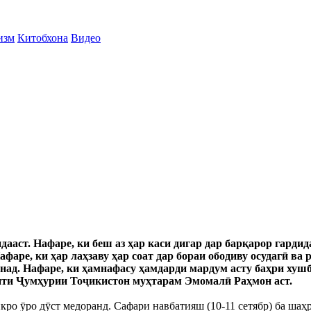
изм
Китобхона
Видео
ааст. Нафаре, ки беш аз ҳар каси дигар дар барқарор гардид
аре, ки ҳар лаҳзаву ҳар соат дар бораи ободиву осудагӣ ва
ад. Нафаре, ки ҳамнафасу ҳамдарди мардум асту баҳри хушб
нти Ҷумҳурии Тоҷикистон муҳтарам Эмомалӣ Раҳмон аст.
икро ӯро дӯст медоранд. Сафари навбатияш (10-11 сетябр) ба ша