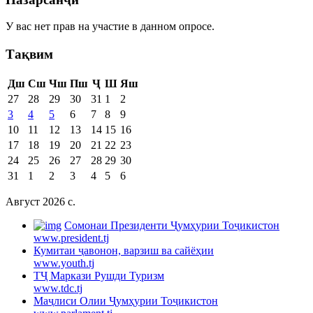
У вас нет прав на участие в данном опросе.
Тақвим
Дш
Сш
Чш
Пш
Ҷ
Ш
Яш
27
28
29
30
31
1
2
3
4
5
6
7
8
9
10
11
12
13
14
15
16
17
18
19
20
21
22
23
24
25
26
27
28
29
30
31
1
2
3
4
5
6
Август 2026 c.
Cомонаи Президенти Ҷумҳурии Тоҷикистон
www.president.tj
Кумитаи ҷавонон, варзиш ва сайёҳии
www.youth.tj
ТҶ Маркази Рушди Туризм
www.tdc.tj
Маҷлиси Олии Ҷумҳурии Тоҷикистон