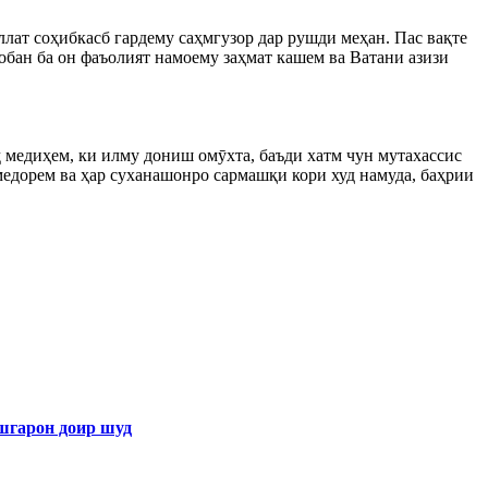
лат соҳибкасб гардему саҳмгузор дар рушди меҳан. Пас вақте
вобан ба он фаъолият намоему заҳмат кашем ва Ватани азизи
 медиҳем, ки илму дониш омӯхта, баъди хатм чун мутахассис
едорем ва ҳар суханашонро сармашқи кори худ намуда, баҳрии
арон доир шуд