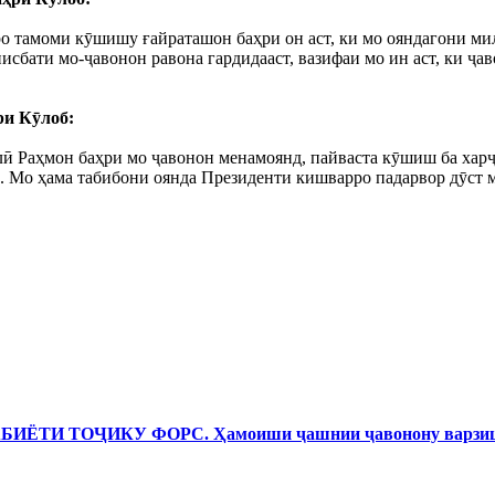
ро тамоми кӯшишу ғайраташон баҳри он аст, ки мо ояндагони мил
исбати мо-ҷавонон равона гардидааст, вазифаи мо ин аст, ки ҷа
ри Кӯлоб:
ӣ Раҳмон баҳри мо ҷавонон менамоянд, пайваста кӯшиш ба харҷ
. Мо ҳама табибони оянда Президенти кишварро падарвор дӯст м
И ТОҶИКУ ФОРС. Ҳамоиши ҷашнии ҷавонону варзишг