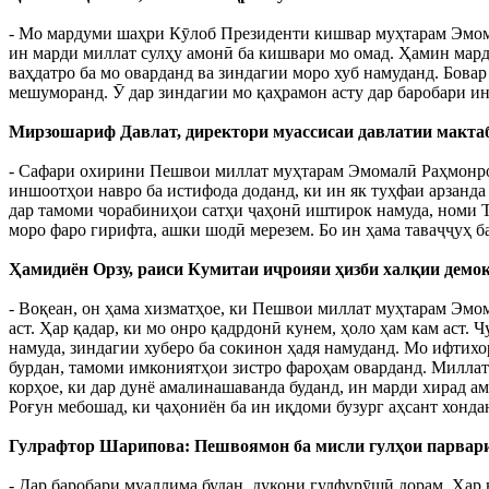
- Мо мардуми шаҳри Кӯлоб Президенти кишвар муҳтарам Эмома
ин марди миллат сулҳу амонӣ ба кишвари мо омад. Ҳамин марди
ваҳдатро ба мо оварданд ва зиндагии моро хуб намуданд. Бова
мешуморанд. Ӯ дар зиндагии мо қаҳрамон асту дар баробари ин
Мирзошариф Давлат, директори муассисаи давлатии макта
- Сафари охирини Пешвои миллат муҳтарам Эмомалӣ Раҳмонро 
иншоотҳои навро ба истифода доданд, ки ин як туҳфаи арзанд
дар тамоми чорабиниҳои сатҳи ҷаҳонӣ иштирок намуда, номи Т
моро фаро гирифта, ашки шодӣ мерезем. Бо ин ҳама таваҷҷуҳ б
Ҳамидиён Орзу, раиси Кумитаи иҷроияи ҳизби халқии демо
- Воқеан, он ҳама хизматҳое, ки Пешвои миллат муҳтарам Эмом
аст. Ҳар қадар, ки мо онро қадрдонӣ кунем, ҳоло ҳам кам аст.
намуда, зиндагии хуберо ба сокинон ҳадя намуданд. Мо ифтихо
бурдан, тамоми имкониятҳои зистро фароҳам оварданд. Миллат
корҳое, ки дар дунё амалинашаванда буданд, ин марди хирад а
Роғун мебошад, ки ҷаҳониён ба ин иқдоми бузург аҳсант хонда
Гулрафтор Шарипова: Пешвоямон ба мисли гулҳои парвари
- Дар баробари муаллима будан, дукони гулфурӯшӣ дорам. Ҳар