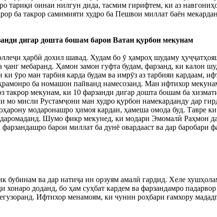
о тариқи оинаи нилгун дида, тасмим гирифтем, ки аз навгониҳ
акрор ба такрор самимияти худро ба Пешвои миллат баён мекард
анди дигар дошта бошам барои Ватан қурбон мекунам
Коллеҷи ҳарбӣ дохил шавад. Худам бо ӯ ҳамроҳ шудаму ҳуҷҷатҳоя
ба ҷанг мебаранд. Ҳамон замон гуфта будам, фарзанд, ки калон 
н ки ӯро ман тарбия карда будам ва имрӯз аз тарбияи кардаам, и
аҳрамонро ба номашон пайванд намесозанд. Ман ифтихор мекунам,
оз такрор мекунам, ки 10 фарзанди дигар дошта бошам ба хизма
ми мо мисли Рустамҷони ман худро қурбон намекарданду дар ги
хоҳарону модаронашро ҳимоя кардан, ҳамеша омода буд. Тавре 
даромаданд. Шумо фикр мекунед, ки модари Эмомалӣ Раҳмон дар
 фарзандашро барои миллат ба дунё овардааст ва дар баробари ф
дик бубинам ва дар натиҷа ин орзуям амалӣ гардид. Хеле хушҳо
и хонаро доданд, бо ҳам суҳбат кардем ва фарзандамро падарвор
мегузоранд. Ифтихор менамоям, ки чунин роҳбари ғамхору мададг