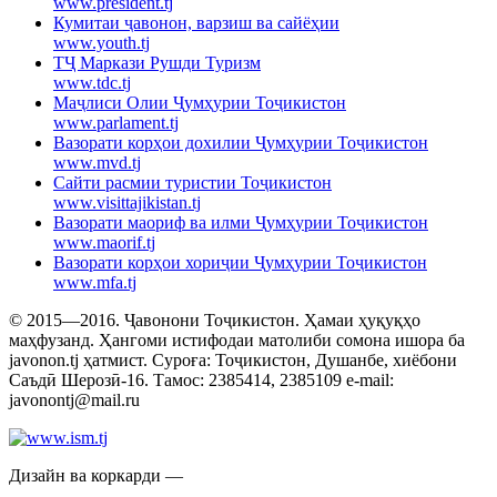
www.president.tj
Кумитаи ҷавонон, варзиш ва сайёҳии
www.youth.tj
ТҶ Маркази Рушди Туризм
www.tdc.tj
Маҷлиси Олии Ҷумҳурии Тоҷикистон
www.parlament.tj
Вазорати корҳои дохилии Ҷумҳурии Тоҷикистон
www.mvd.tj
Сайти расмии туристии Тоҷикистон
www.visittajikistan.tj
Вазорати маориф ва илми Ҷумҳурии Тоҷикистон
www.maorif.tj
Вазорати корҳои хориҷии Ҷумҳурии Тоҷикистон
www.mfa.tj
© 2015—2016. Ҷавонони Тоҷикистон. Ҳамаи ҳуқуқҳо
маҳфузанд. Ҳангоми истифодаи матолиби сомона ишора ба
javonon.tj ҳатмист. Суроға: Тоҷикистон, Душанбе, хиёбони
Саъдӣ Шерозӣ-16. Тамос: 2385414, 2385109 e-mail:
javonontj@mail.ru
Дизайн ва коркарди —