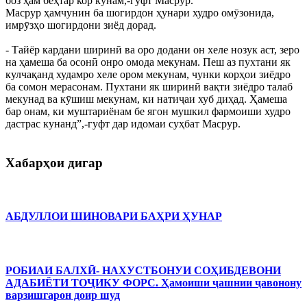
боз ҳам беҳтар кор кунам,-гуфт Масрур.
Масрур ҳамчунин ба шогирдон ҳунари худро омӯзонида,
имрӯзҳо шогирдони зиёд дорад.
- Тайёр кардани ширинӣ ва оро додани он хеле нозук аст, зеро
на ҳамеша ба осонӣ онро омода мекунам. Пеш аз пухтани як
кулчақанд худамро хеле ором мекунам, чунки корҳои зиёдро
ба сомон мерасонам. Пухтани як ширинӣ вақти зиёдро талаб
мекунад ва кӯшиш мекунам, ки натиҷаи хуб диҳад. Ҳамеша
бар онам, ки муштариёнам бе ягон мушкил фармоиши худро
дастрас кунанд”,-гуфт дар идомаи суҳбат Масрур.
Хабарҳои дигар
АБДУЛЛОИ ШИНОВАРИ БАҲРИ ҲУНАР
РОБИАИ БАЛХӢ- НАХУСТБОНУИ СОҲИБДЕВОНИ
АДАБИЁТИ ТОҶИКУ ФОРС. Ҳамоиши ҷашнии ҷавонону
варзишгарон доир шуд