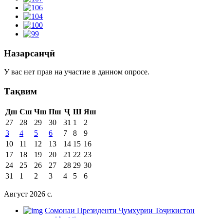
Назарсанҷӣ
У вас нет прав на участие в данном опросе.
Тақвим
Дш
Сш
Чш
Пш
Ҷ
Ш
Яш
27
28
29
30
31
1
2
3
4
5
6
7
8
9
10
11
12
13
14
15
16
17
18
19
20
21
22
23
24
25
26
27
28
29
30
31
1
2
3
4
5
6
Август 2026 c.
Cомонаи Президенти Ҷумҳурии Тоҷикистон