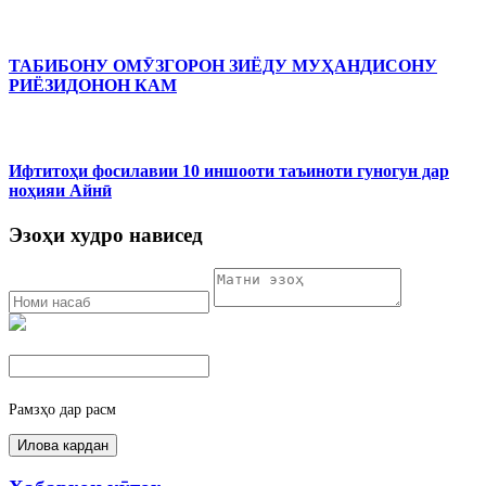
ТАБИБОНУ ОМӮЗГОРОН ЗИЁДУ МУҲАНДИСОНУ
РИЁЗИДОНОН КАМ
Ифтитоҳи фосилавии 10 иншооти таъиноти гуногун дар
ноҳияи Айнӣ
Эзоҳи худро нависед
Рамзҳо дар расм