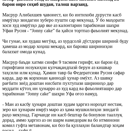
барои онро соҳиб шудан, талош варзанд.
Масрур Алибахшев ҷавонест, ки бо интихоби дурусти касб
имрӯзҳо зиндагии хуберо пушти сар мекунад. Ӯ бо маҳорати
хоси худ имрӯзҳо дар яке аз калонтарин тарабхонаи шаҳри
Уфаи Русия - “Jonny cake” ба ҳайси тортпаз фаъолият мекунад.
Чи гунае, ки худаш мегӯяд, аз хурдсолӣ дӯстдори ширинӣ буду
ҳамеша аз модар хоҳиш мекард, ки барояш шириниҳои
балаззат омода кунад.
Масрур баъди хатми синфи 9 тасмим гирифт, ки барои ёд
гирифтани нозукиҳои кулчақандпазӣ берун аз кишвар
таҳсили илм кунад. Ҳамин тавр ба Федератсияи Русия сафар
карда, дар як корхонаи қаннодӣ ҳунар омӯхт. Аз шавқу
рағбати зиёд доштан нисбати пухтупази шириниҳо дар
муддати кӯтоҳ ин ҳунарро аз худ кард ва фаъолияташро дар
тарабхонаи “Jonny cake” шаҳри Уфа оғоз намуд.
- Ман аз касбу ҳунари доштаи худам ҳаргиз нороҳат нестам,
зеро ки ҳунарам имрӯз маро аз ҳама мушкилиҳои зиндагӣ
раҳо мекунад. Гарчанде ин касб бештар ба бонувон тааллуқ
дорад, аммо ҳаргиз аз он шарм намедорам ва бо итминони
комил гуфта метавонам, ки боз ба қуллаҳои баландтар хоҳам
расид, - гуфт ӯ.