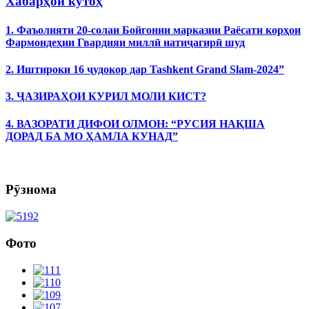
Хабарҳои кӯтоҳ
1. Фаъолияти 20-солаи Бойгонии марказии Раёсати корҳои
Фармондеҳии Гвардияи миллӣ натиҷагирӣ шуд
2. Иштироки 16 ҷудокор дар Tashkent Grand Slam-2024”
3. ҶАЗИРАҲОИ КУРИЛ МОЛИ КИСТ?
4. ВАЗОРАТИ ДИФОИ ОЛМОН: “РУСИЯ НАҚША
ДОРАД БА МО ҲАМЛА КУНАД”
Рӯзнома
Фото