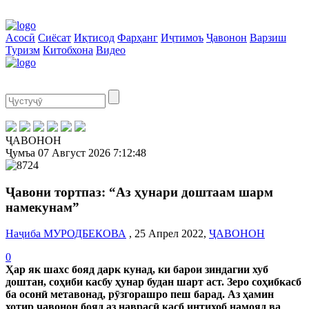
Асосӣ
Сиёсат
Иқтисод
Фарҳанг
Иҷтимоъ
Ҷавонон
Варзиш
Туризм
Китобхона
Видео
ҶАВОНОН
Ҷумъа
07 Август 2026
7:12:48
Ҷавони тортпаз: “Аз ҳунари доштаам шарм
намекунам”
Наҷиба МУРОДБЕКОВА
, 25 Апрел 2022,
ҶАВОНОН
0
Ҳар як шахс бояд дарк кунад, ки барои зиндагии хуб
доштан, соҳиби касбу ҳунар будан шарт аст. Зеро соҳибкасб
ба осонӣ метавонад, рӯзгорашро пеш барад. Аз ҳамин
хотир ҷавонон бояд аз наврасӣ касб интихоб намояд ва