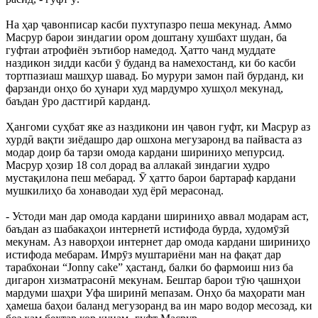
На ҳар ҷавонписар касби пухтупазро пеша мекунад. Аммо
Масрур барои зиндагии ором доштану хушбахт шудан, ба
гуфтаи атрофиён эътибор намедод. Ҳатто чанд муддате
наздикон зидди касби ӯ буданд ва намехостанд, ки бо касби
тортпазиаш машҳур шавад. Бо мурури замон пай бурданд, ки
фарзанди онҳо бо ҳунари худ мардумро хушҳол мекунад,
баъдан ӯро дастгирӣ карданд.
Ҳангоми суҳбат яке аз наздикони ин ҷавон гуфт, ки Масрур аз
хурдӣ вақти зиёдашро дар ошхона мегузаронд ва пайваста аз
модар доир ба тарзи омода кардани шириниҳо мепурсид.
Масрур ҳозир 18 сол дорад ва аллакай зиндагии худро
мустақилона пеш мебарад. Ӯ ҳатто барои бартараф кардани
мушкилиҳо ба хонаводаи худ ёрӣ мерасонад.
- Устоди ман дар омода кардани шириниҳо аввал модарам аст,
баъдан аз шабакаҳои интернетӣ истифода бурда, худомӯзӣ
мекунам. Аз наворҳои интернет дар омода кардани шириниҳо
истифода мебарам. Имрӯз муштариёни ман на фақат дар
тарабхонаи “Jonny cake” ҳастанд, балки бо фармоиш низ ба
дигарон хизматрасонӣ мекунам. Бештар барои тӯю ҷашнҳои
мардуми шаҳри Уфа ширинӣ мепазам. Онҳо ба маҳорати ман
ҳамеша баҳои баланд мегузоранд ва ин маро водор месозад, ки