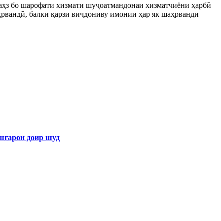
маҳз бо шарофати хизмати шуҷоатмандонаи хизматчиёни ҳарбӣ
ҳрвандӣ, балки қарзи виҷдониву имонии ҳар як шаҳрванди
арон доир шуд