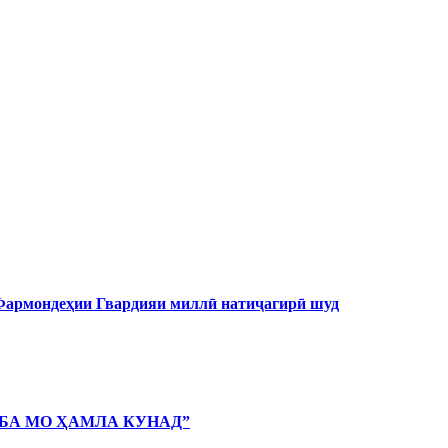
 Фармондеҳии Гвардияи миллӣ натиҷагирӣ шуд
 БА МО ҲАМЛА КУНАД”