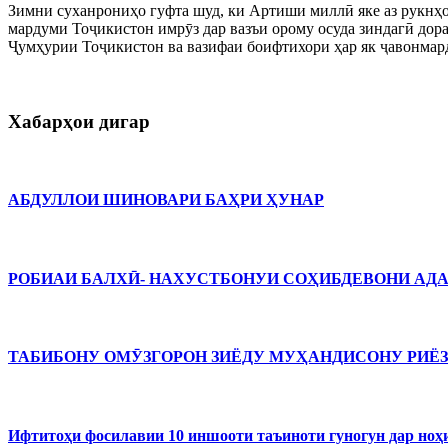
Зимни суханрониҳо гуфта шуд, ки Артиши миллӣ яке аз рукнҳ
мардуми Тоҷикистон имрӯз дар вазъи орому осуда зиндагӣ дор
Ҷумҳурии Тоҷикистон ва вазифаи боифтихори ҳар як ҷавонмард
Хабарҳои дигар
АБДУЛЛОИ ШИНОВАРИ БАҲРИ ҲУНАР
РОБИАИ БАЛХӢ- НАХУСТБОНУИ СОҲИБДЕВОНИ АДАБИЁТ
ТАБИБОНУ ОМӮЗГОРОН ЗИЁДУ МУҲАНДИСОНУ РИЁ
Ифтитоҳи фосилавии 10 иншооти таъиноти гуногун дар ноҳ