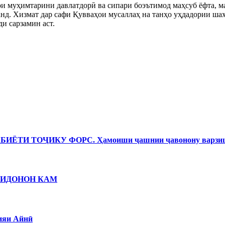
ои муҳимтарини давлатдорӣ ва сипари боэътимод маҳсуб ёфта, 
анд. Хизмат дар сафи Қувваҳои мусаллаҳ на танҳо уҳдадории ша
и сарзамин аст.
И ТОҶИКУ ФОРС. Ҳамоиши ҷашнии ҷавонону варзишг
ЗИДОНОН КАМ
ияи Айнӣ