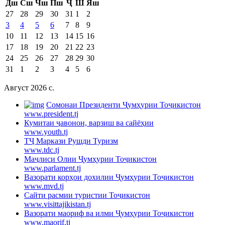
Дш
Сш
Чш
Пш
Ҷ
Ш
Яш
27
28
29
30
31
1
2
3
4
5
6
7
8
9
10
11
12
13
14
15
16
17
18
19
20
21
22
23
24
25
26
27
28
29
30
31
1
2
3
4
5
6
Август 2026 c.
Cомонаи Президенти Ҷумҳурии Тоҷикистон
www.president.tj
Кумитаи ҷавонон, варзиш ва сайёҳии
www.youth.tj
ТҶ Маркази Рушди Туризм
www.tdc.tj
Маҷлиси Олии Ҷумҳурии Тоҷикистон
www.parlament.tj
Вазорати корҳои дохилии Ҷумҳурии Тоҷикистон
www.mvd.tj
Сайти расмии туристии Тоҷикистон
www.visittajikistan.tj
Вазорати маориф ва илми Ҷумҳурии Тоҷикистон
www.maorif.tj