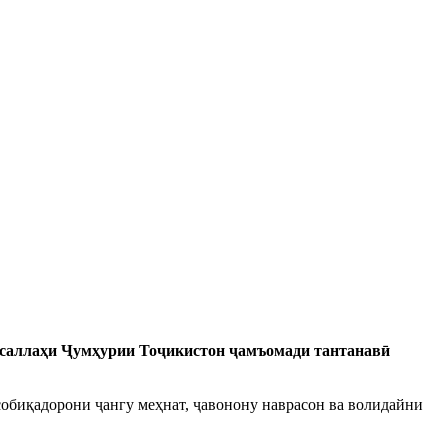
мусаллаҳи Ҷумҳурии Тоҷикистон ҷамъомади тантанавӣ
собиқадорони ҷангу меҳнат, ҷавонону наврасон ва волидайни