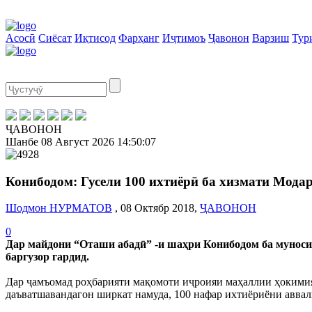
Асосӣ
Сиёсат
Иқтисод
Фарҳанг
Иҷтимоъ
Ҷавонон
Варзиш
Тур
ҶАВОНОН
Шанбе
08 Август 2026
14:50:07
Конибодом: Гусели 100 ихтиёрӣ ба хизмати Мода
Шодмон НУРМАТОВ
, 08 Октябр 2018,
ҶАВОНОН
0
Дар майдони “Оташи абадӣ” -и шаҳри Конибодом ба муноси
баргузор гардид.
Дар ҷамъомад роҳбарияти мақомоти иҷроияи маҳаллии ҳокимият
даъватшавандагон ширкат намуда, 100 нафар ихтиёриёни аввал