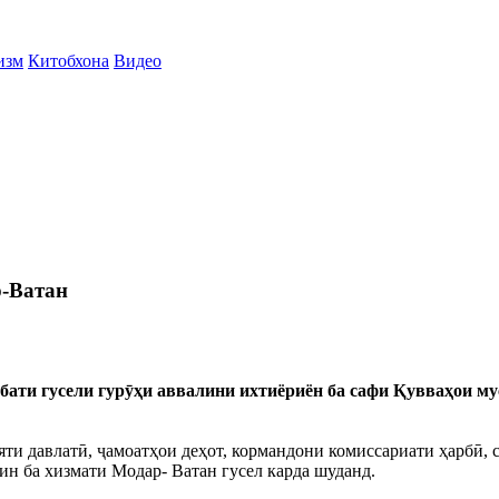
изм
Китобхона
Видео
р-Ватан
бати гусели гурӯҳи аввалини ихтиёриён ба сафи Қувваҳои 
и давлатӣ, ҷамоатҳои деҳот, кормандони комиссариати ҳарбӣ, 
ин ба хизмати Модар- Ватан гусел карда шуданд.