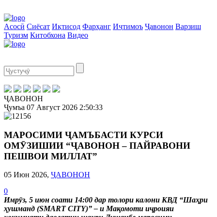
Асосӣ
Сиёсат
Иқтисод
Фарҳанг
Иҷтимоъ
Ҷавонон
Варзиш
Туризм
Китобхона
Видео
ҶАВОНОН
Ҷумъа
07 Август 2026
2:50:33
МАРОСИМИ ҶАМЪБАСТИ КУРСИ
ОМӮЗИШИИ “ҶАВОНОН – ПАЙРАВОНИ
ПЕШВОИ МИЛЛАТ”
05 Июн 2026,
ҶАВОНОН
0
Имрӯз, 5 июн соати 14:00 дар толори калони КВД “Шаҳри
ҳушманд (SMART CITY)” – и Мақомоти иҷроияи