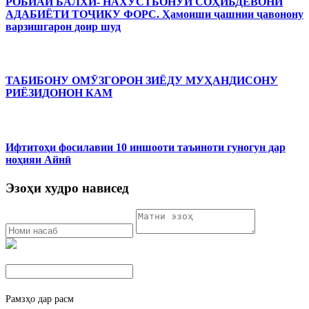
РОБИАИ БАЛХӢ- НАХУСТБОНУИ СОҲИБДЕВОНИ
АДАБИЁТИ ТОҶИКУ ФОРС. Ҳамоиши ҷашнии ҷавонону
варзишгарон доир шуд
ТАБИБОНУ ОМӮЗГОРОН ЗИЁДУ МУҲАНДИСОНУ
РИЁЗИДОНОН КАМ
Ифтитоҳи фосилавии 10 иншооти таъиноти гуногун дар
ноҳияи Айнӣ
Эзоҳи худро нависед
Рамзҳо дар расм