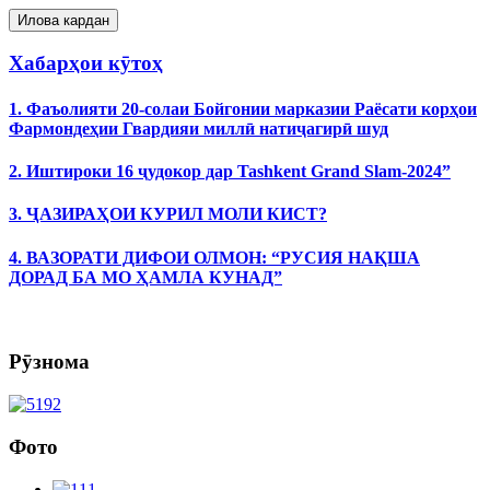
Хабарҳои кӯтоҳ
1. Фаъолияти 20-солаи Бойгонии марказии Раёсати корҳои
Фармондеҳии Гвардияи миллӣ натиҷагирӣ шуд
2. Иштироки 16 ҷудокор дар Tashkent Grand Slam-2024”
3. ҶАЗИРАҲОИ КУРИЛ МОЛИ КИСТ?
4. ВАЗОРАТИ ДИФОИ ОЛМОН: “РУСИЯ НАҚША
ДОРАД БА МО ҲАМЛА КУНАД”
Рӯзнома
Фото