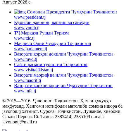
Август 2026 c.
Cомонаи Президенти Ҷумҳурии Тоҷикистон
www.president.tj
Кумитаи ҷавонон, варзиш ва сайёҳии
www.youth.tj
ТҶ Маркази Рушди Туризм
www.tdc.tj
Маҷлиси Олии Ҷумҳурии Тоҷикистон
www.parlament.tj
Вазорати корҳои дохилии Ҷумҳурии Тоҷикистон
www.mvd.tj
Сайти расмии туристии Тоҷикистон
www.visittajikistan.tj
Вазорати маориф ва илми Ҷумҳурии Тоҷикистон
www.maorif.tj
Вазорати корҳои хориҷии Ҷумҳурии Тоҷикистон
www.mfa.tj
© 2015—2016. Ҷавонони Тоҷикистон. Ҳамаи ҳуқуқҳо
маҳфузанд. Ҳангоми истифодаи матолиби сомона ишора ба
javonon.tj ҳатмист. Суроға: Тоҷикистон, Душанбе, хиёбони
Саъдӣ Шерозӣ-16. Тамос: 2385414, 2385109 e-mail:
javonontj@mail.ru