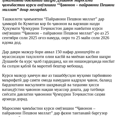
ҳокимияти давлатии шаҳри Душанбе маросими
ҷамъбастии курси омӯзишии “Ҷавонон – пайравони Пешвои
миллат” доир мегардад.
Ташкилоти ҷамъиятии “Пайравони Пешвои миллат” дар
ҳамкорӣ бо Кумитаи кор бо ҷавонон ва варзиши назди
Ҳукумати Ҷумҳурии Тоҷикистон даври навбатии курси
омӯзишии “Ҷавонон – пайравони Пешвои миллат”-ро аз 25
сентябри соли 2025 оғоз намуда, онро то 25 майи соли 2026
идома дод.
Дар даври мазкур бори аввал 150 нафар донишҷӯён аз
муассисаҳои таҳсилоти олии касбӣ ва миёнаи касбии шаҳри
Душанбе ба курс ҷалб гардиданд, ки ин нишондиҳанда нисбат
ба солҳои қаблӣ ба маротиб бештар мебошад.
Курси мазкур ҳамчун яке аз ташаббусҳои муҳими тарбиявию
маърифатӣ дар самти омода намудани кадрҳои ҷавон, баланд
бардоштани масъулияти шаҳрвандӣ ва таҳкими ҳисси
ватандӯстии ҷавонон нақши муассир дошта, дар татбиқи
сиёсати давлатии ҷавонони Ҷумҳурии Тоҷикистон саҳми
арзанда дорад.
Маросими ҷамъбастии курси омӯзишии “Ҷавонон –
пайравони Пешвои миллат” дар фазои тантанавӣ баргузор