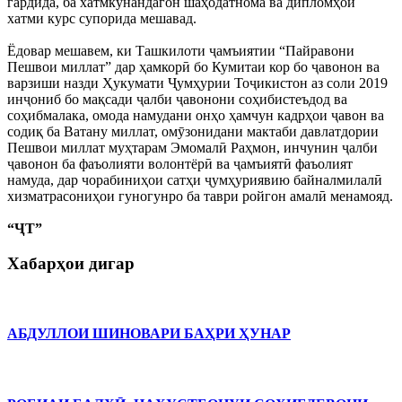
гардида, ба хатмкунандагон шаҳодатнома ва дипломҳои
хатми курс супорида мешавад.
Ёдовар мешавем, ки Ташкилоти ҷамъиятии “Пайравони
Пешвои миллат” дар ҳамкорӣ бо Кумитаи кор бо ҷавонон ва
варзиши назди Ҳукумати Ҷумҳурии Тоҷикистон аз соли 2019
инҷониб бо мақсади ҷалби ҷавонони соҳибистеъдод ва
соҳибмалака, омода намудани онҳо ҳамчун кадрҳои ҷавон ва
содиқ ба Ватану миллат, омӯзонидани мактаби давлатдории
Пешвои миллат муҳтарам Эмомалӣ Раҳмон, инчунин ҷалби
ҷавонон ба фаъолияти волонтёрӣ ва ҷамъиятӣ фаъолият
намуда, дар чорабиниҳои сатҳи ҷумҳуриявию байналмилалӣ
хизматрасониҳои гуногунро ба таври ройгон амалӣ менамояд.
“ҶТ”
Хабарҳои дигар
АБДУЛЛОИ ШИНОВАРИ БАҲРИ ҲУНАР