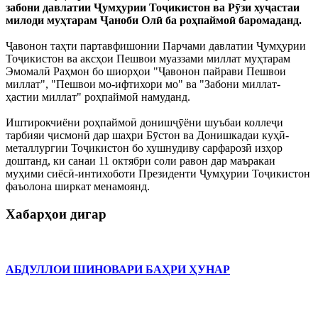
забони давлатии Ҷумҳурии Тоҷикистон ва Рӯзи хуҷастаи
милоди муҳтарам Ҷаноби Олӣ ба роҳпаймоӣ баромаданд.
Ҷавонон таҳти партавфишонии Парчами давлатии Ҷумҳурии
Тоҷикистон ва аксҳои Пешвои муаззами миллат муҳтарам
Эмомалӣ Раҳмон бо шиорҳои "Ҷавонон пайрави Пешвои
миллат", "Пешвои мо-ифтихори мо" ва "Забони миллат-
ҳастии миллат" роҳпаймоӣ намуданд.
Иштирокчиёни роҳпаймоӣ донишҷӯёни шуъбаи коллеҷи
тарбияи ҷисмонӣ дар шаҳри Бӯстон ва Донишкадаи куҳӣ-
металлургии Тоҷикистон бо хушнудиву сарфарозӣ изҳор
доштанд, ки санаи 11 октябри соли равон дар маъракаи
муҳими сиёсӣ-интихоботи Президенти Ҷумҳурии Тоҷикистон
фаъолона ширкат менамоянд.
Хабарҳои дигар
АБДУЛЛОИ ШИНОВАРИ БАҲРИ ҲУНАР