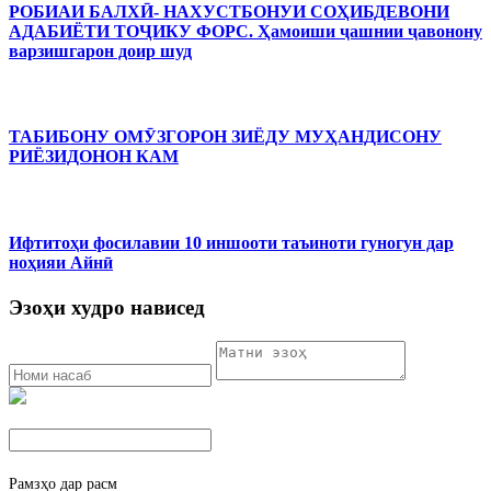
РОБИАИ БАЛХӢ- НАХУСТБОНУИ СОҲИБДЕВОНИ
АДАБИЁТИ ТОҶИКУ ФОРС. Ҳамоиши ҷашнии ҷавонону
варзишгарон доир шуд
ТАБИБОНУ ОМӮЗГОРОН ЗИЁДУ МУҲАНДИСОНУ
РИЁЗИДОНОН КАМ
Ифтитоҳи фосилавии 10 иншооти таъиноти гуногун дар
ноҳияи Айнӣ
Эзоҳи худро нависед
Рамзҳо дар расм