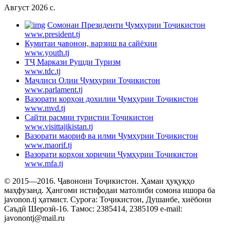
Август 2026 c.
Cомонаи Президенти Ҷумҳурии Тоҷикистон
www.president.tj
Кумитаи ҷавонон, варзиш ва сайёҳии
www.youth.tj
ТҶ Маркази Рушди Туризм
www.tdc.tj
Маҷлиси Олии Ҷумҳурии Тоҷикистон
www.parlament.tj
Вазорати корҳои дохилии Ҷумҳурии Тоҷикистон
www.mvd.tj
Сайти расмии туристии Тоҷикистон
www.visittajikistan.tj
Вазорати маориф ва илми Ҷумҳурии Тоҷикистон
www.maorif.tj
Вазорати корҳои хориҷии Ҷумҳурии Тоҷикистон
www.mfa.tj
© 2015—2016. Ҷавонони Тоҷикистон. Ҳамаи ҳуқуқҳо
маҳфузанд. Ҳангоми истифодаи матолиби сомона ишора ба
javonon.tj ҳатмист. Суроға: Тоҷикистон, Душанбе, хиёбони
Саъдӣ Шерозӣ-16. Тамос: 2385414, 2385109 e-mail:
javonontj@mail.ru