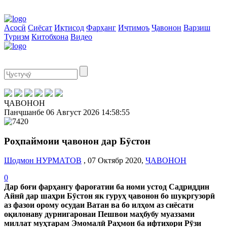
Асосӣ
Сиёсат
Иқтисод
Фарҳанг
Иҷтимоъ
Ҷавонон
Варзиш
Туризм
Китобхона
Видео
ҶАВОНОН
Панҷшанбе
06 Август 2026
14:58:56
Роҳпаймоии ҷавонон дар Бӯстон
Шодмон НУРМАТОВ
, 07 Октябр 2020,
ҶАВОНОН
0
Дар боғи фарҳангу фароғатии ба номи устод Садриддин
Айнӣ дар шаҳри Бӯстон як гуруҳ ҷавонон бо шукргузорӣ
аз фазои орому осудаи Ватан ва бо илҳом аз сиёсати
оқилонаву дурнигаронаи Пешвои маҳбубу муаззами
миллат муҳтарам Эмомалӣ Раҳмон ба ифтихори Рӯзи