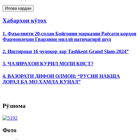
Хабарҳои кӯтоҳ
1. Фаъолияти 20-солаи Бойгонии марказии Раёсати корҳои
Фармондеҳии Гвардияи миллӣ натиҷагирӣ шуд
2. Иштироки 16 ҷудокор дар Tashkent Grand Slam-2024”
3. ҶАЗИРАҲОИ КУРИЛ МОЛИ КИСТ?
4. ВАЗОРАТИ ДИФОИ ОЛМОН: “РУСИЯ НАҚША
ДОРАД БА МО ҲАМЛА КУНАД”
Рӯзнома
Фото