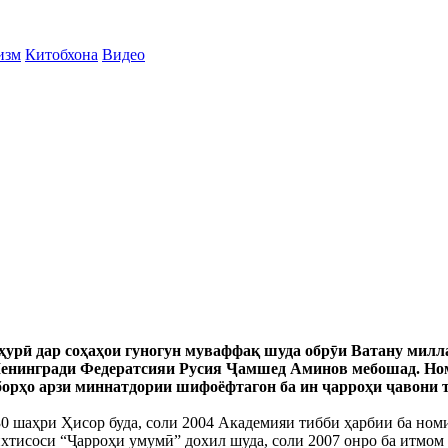
изм
Китобхона
Видео
умҳурӣ дар соҳаҳои гуногун муваффақ шуда обрӯи Ватану мил
енингради Федератсияи Русия Ҷамшед Аминов мебошад. Ном
орҳо арзи миннатдории шифоёфтагон ба ин ҷарроҳи ҷавони то
 шаҳри Ҳисор буда, соли 2004 Академияи тибби ҳарбии ба номи
тисоси “Ҷарроҳи умумӣ” дохил шуда, соли 2007 онро ба итмом р