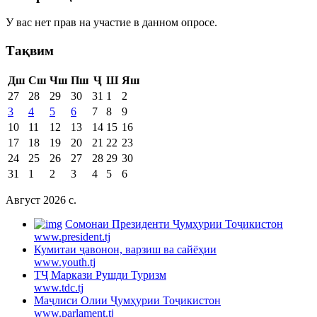
У вас нет прав на участие в данном опросе.
Тақвим
Дш
Сш
Чш
Пш
Ҷ
Ш
Яш
27
28
29
30
31
1
2
3
4
5
6
7
8
9
10
11
12
13
14
15
16
17
18
19
20
21
22
23
24
25
26
27
28
29
30
31
1
2
3
4
5
6
Август 2026 c.
Cомонаи Президенти Ҷумҳурии Тоҷикистон
www.president.tj
Кумитаи ҷавонон, варзиш ва сайёҳии
www.youth.tj
ТҶ Маркази Рушди Туризм
www.tdc.tj
Маҷлиси Олии Ҷумҳурии Тоҷикистон
www.parlament.tj