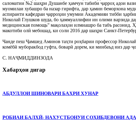
саломатии №2 шаҳри Душанбе ҳамчун табиби ҷарроҳ адои вазиф
муомилаи хубашро ба назар гирифта, дар ҳамин беморхона муд
аспиранти кафедраи ҷарроҳии умумии Академияи тибби ҳарбии
Николай Глушков шуда, бо ҳаммуаллифии ин олими варзида д
медицинская помощь” мақолаҳои илмиашро ба табъ расонид. 
макотиби олӣ мебошад, ки соли 2016 дар шаҳри Санкт-Петербу
Чанде пеш Ҷамшед Аминов таҳти роҳбарии профессор Николай 
комёбӣ муборакбод гуфта, боварӣ дорем, ки минбаъд низ дар ҷ
С. НАҶМИДДИНЗОДА
Хабарҳои дигар
АБДУЛЛОИ ШИНОВАРИ БАҲРИ ҲУНАР
РОБИАИ БАЛХӢ- НАХУСТБОНУИ СОҲИБДЕВОНИ АДАБИЁТ