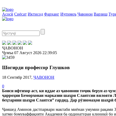
Асосӣ
Сиёсат
Иқтисод
Фарҳанг
Иҷтимоъ
Ҷавонон
Варзиш
Тур
ҶАВОНОН
Ҷумъа
07 Август 2026
22:39:05
Шогирди профессор Глушков
18 Сентябр 2017,
ҶАВОНОН
0
Боиси ифтихор аст, ки иддае аз ҷавонони тоҷик берун аз ҷ
ҷарроҳии Беморхонаи марказии шаҳри Слантсии вилояти Л
беҳтарини шаҳри Слантси” гардид. Дар рӯзномаҳои шаҳрӣ б
Ҷамшед Аминов дастпарвари мактаби миёнаи умумии рақами 30
хатми бомуваффақияти Академия ба ординатураи клиникӣ бо их