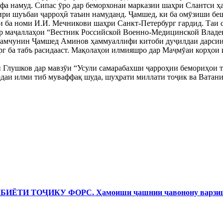
а намуд. Сипас ӯро дар беморхонаи марказии шаҳри Слантси ҳа
ири шуъбаи ҷарроҳӣ таъин намуданд. Ҷамшед, ки ба омӯзиши беш
 ба номи И.И. Мечникови шаҳри Санкт-Петербург гардид. Таи с
ар маҷаллаҳои “Вестник Российской Военно-Медицинской Владе
Ҳамчунин Ҷамшед Аминов ҳаммуаллифи китоби дуҷилдаи дарсии 
рг ба табъ расидааст. Мақолаҳои илмияшро дар Маҷмӯаи корҳои
Глушков дар мавзӯи “Усули самарабахши ҷарроҳии бемориҳои т
одаи илми тиб муваффақ шуда, шуҳрати миллати тоҷик ва Ватани
И ТОҶИКУ ФОРС. Ҳамоиши ҷашнии ҷавонону варзишг