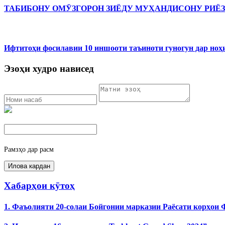
ТАБИБОНУ ОМӮЗГОРОН ЗИЁДУ МУҲАНДИСОНУ РИЁ
Ифтитоҳи фосилавии 10 иншооти таъиноти гуногун дар ноҳ
Эзоҳи худро нависед
Рамзҳо дар расм
Хабарҳои кӯтоҳ
1. Фаъолияти 20-солаи Бойгонии марказии Раёсати корҳои