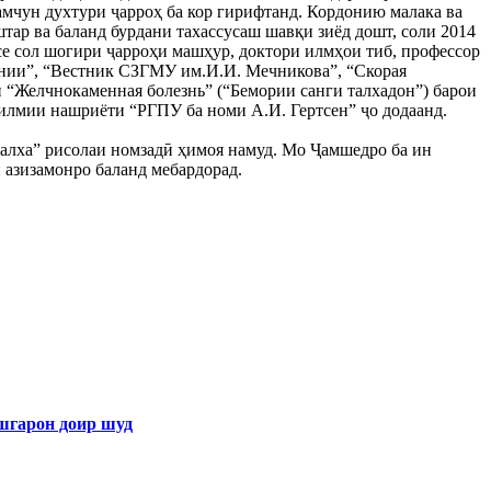
мчун духтури ҷарроҳ ба кор гирифтанд. Кордонию малака ва
тар ва баланд бурдани тахассусаш шавқи зиёд дошт, соли 2014
е сол шогири ҷарроҳи машҳур, доктори илмҳои тиб, профессор
нии”, “Вестник СЗГМУ им.И.И. Мечникова”, “Скорая
“Желчнокаменная болезнь” (“Бемории санги талхадон”) барои
 илмии нашриёти “РГПУ ба номи А.И. Гертсен” ҷо додаанд.
алха” рисолаи номзадӣ ҳимоя намуд. Мо Ҷамшедро ба ин
 азизамонро баланд мебардорад.
арон доир шуд