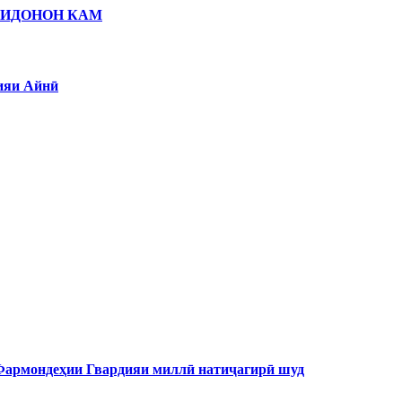
ЗИДОНОН КАМ
ияи Айнӣ
 Фармондеҳии Гвардияи миллӣ натиҷагирӣ шуд