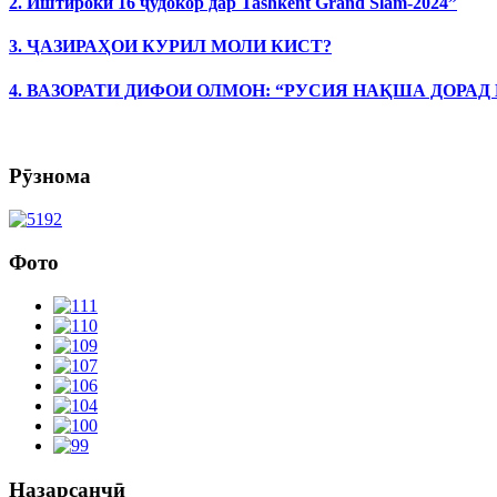
2. Иштироки 16 ҷудокор дар Tashkent Grand Slam-2024”
3. ҶАЗИРАҲОИ КУРИЛ МОЛИ КИСТ?
4. ВАЗОРАТИ ДИФОИ ОЛМОН: “РУСИЯ НАҚША ДОРАД
Рӯзнома
Фото
Назарсанҷӣ