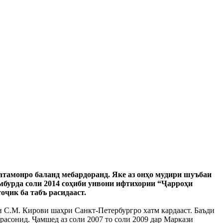
латамонро баланд мебардоранд. Яке аз онҳо мудири шуъбаи
бурда соли 2014 соҳиби унвони ифтихории “Ҷарроҳи
ҷик ба табъ расидааст.
 С.М. Кирови шаҳри Санкт-Петербургро хатм кардааст. Баъди
асонид. Ҷамшед аз соли 2007 то соли 2009 дар Маркази