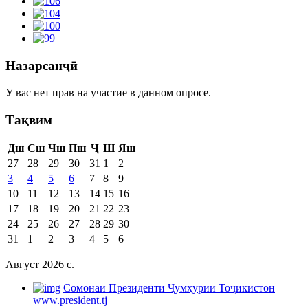
Назарсанҷӣ
У вас нет прав на участие в данном опросе.
Тақвим
Дш
Сш
Чш
Пш
Ҷ
Ш
Яш
27
28
29
30
31
1
2
3
4
5
6
7
8
9
10
11
12
13
14
15
16
17
18
19
20
21
22
23
24
25
26
27
28
29
30
31
1
2
3
4
5
6
Август 2026 c.
Cомонаи Президенти Ҷумҳурии Тоҷикистон
www.president.tj