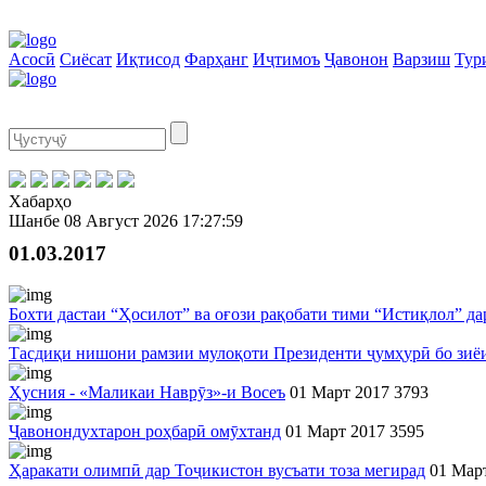
Асосӣ
Сиёсат
Иқтисод
Фарҳанг
Иҷтимоъ
Ҷавонон
Варзиш
Тур
Хабарҳо
Шанбе
08 Август 2026
17:27:59
01.03.2017
Бохти дастаи “Ҳосилот” ва оғози рақобати тими “Истиқлол” 
Тасдиқи нишони рамзии мулоқоти Президенти ҷумҳурӣ бо зиё
Ҳусния - «Маликаи Наврӯз»-и Восеъ
01 Март 2017
3793
Ҷавонондухтарон роҳбарӣ омӯхтанд
01 Март 2017
3595
Ҳаракати олимпӣ дар Тоҷикистон вусъати тоза мегирад
01 Мар