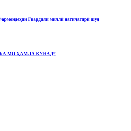
 Фармондеҳии Гвардияи миллӣ натиҷагирӣ шуд
 БА МО ҲАМЛА КУНАД”