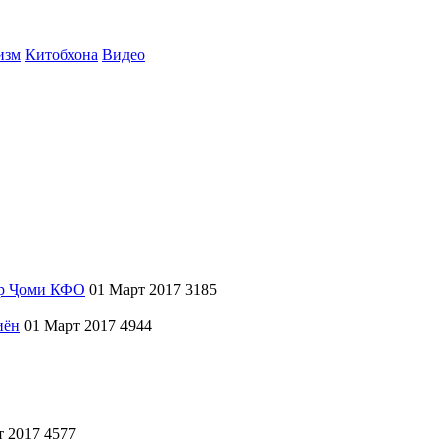
изм
Китобхона
Видео
дар Ҷоми КФО
01 Март 2017
3185
иён
01 Март 2017
4944
т 2017
4577