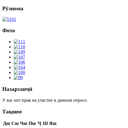
Рӯзнома
Фото
Назарсанҷӣ
У вас нет прав на участие в данном опросе.
Тақвим
Дш
Сш
Чш
Пш
Ҷ
Ш
Яш