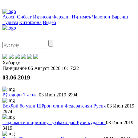
Асосӣ
Сиёсат
Иқтисод
Фарҳанг
Иҷтимоъ
Ҷавонон
Варзиш
Туризм
Китобхона
Видео
Хабарҳо
Панҷшанбе
06 Август 2026
16:17:22
03.06.2019
Рӯзадори 7 -сола
03 Июн 2019
3994
Вохӯрӣ бо узви Шӯрои олии Федератсияи Русия
03 Июн 2019
2974
Тақсимоти шириниву туҳфаҳо дар Рӯзи кӯдакон
03 Июн 2019
3419