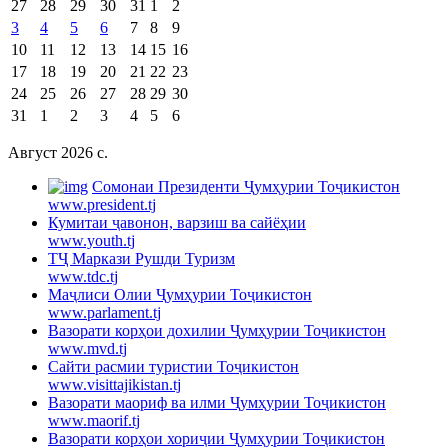
27
28
29
30
31
1
2
3
4
5
6
7
8
9
10
11
12
13
14
15
16
17
18
19
20
21
22
23
24
25
26
27
28
29
30
31
1
2
3
4
5
6
Август 2026 c.
Cомонаи Президенти Ҷумҳурии Тоҷикистон
www.president.tj
Кумитаи ҷавонон, варзиш ва сайёҳии
www.youth.tj
ТҶ Маркази Рушди Туризм
www.tdc.tj
Маҷлиси Олии Ҷумҳурии Тоҷикистон
www.parlament.tj
Вазорати корҳои дохилии Ҷумҳурии Тоҷикистон
www.mvd.tj
Сайти расмии туристии Тоҷикистон
www.visittajikistan.tj
Вазорати маориф ва илми Ҷумҳурии Тоҷикистон
www.maorif.tj
Вазорати корҳои хориҷии Ҷумҳурии Тоҷикистон