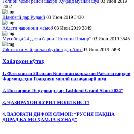
Ғолиби Ҷоми раиси шаҳри Хуҷанд муайян шуд
03 Июн 2019
2062
Шанбегӣ дар Рӯдакӣ
03 Июн 2019
3430
Аёдати ҷавонони маъюб
03 Июн 2019
3849
Мусобиқа 24 даста барои “Нигини Помир”
03 Июн 2019
3545
Ифтитоҳи майдончаи футбол дар Ашт
03 Июн 2019
2498
Хабарҳои кӯтоҳ
1. Фаъолияти 20-солаи Бойгонии марказии Раёсати корҳои
Фармондеҳии Гвардияи миллӣ натиҷагирӣ шуд
2. Иштироки 16 ҷудокор дар Tashkent Grand Slam-2024”
3. ҶАЗИРАҲОИ КУРИЛ МОЛИ КИСТ?
4. ВАЗОРАТИ ДИФОИ ОЛМОН: “РУСИЯ НАҚША
ДОРАД БА МО ҲАМЛА КУНАД”