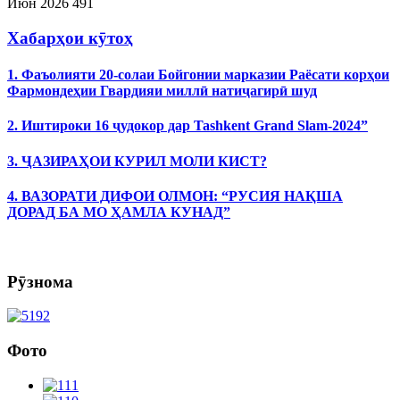
Июн 2026
491
Хабарҳои кӯтоҳ
1. Фаъолияти 20-солаи Бойгонии марказии Раёсати корҳои
Фармондеҳии Гвардияи миллӣ натиҷагирӣ шуд
2. Иштироки 16 ҷудокор дар Tashkent Grand Slam-2024”
3. ҶАЗИРАҲОИ КУРИЛ МОЛИ КИСТ?
4. ВАЗОРАТИ ДИФОИ ОЛМОН: “РУСИЯ НАҚША
ДОРАД БА МО ҲАМЛА КУНАД”
Рӯзнома
Фото