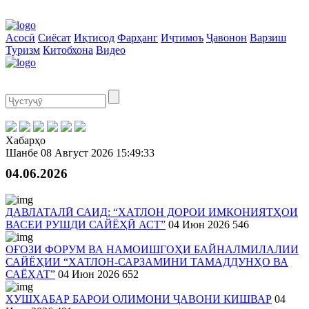
Асосӣ
Сиёсат
Иқтисод
Фарҳанг
Иҷтимоъ
Ҷавонон
Варзиш
Туризм
Китобхона
Видео
Хабарҳо
Шанбе
08 Август 2026
15:49:33
04.06.2026
ДАВЛАТАЛӢ САИД: “ХАТЛОН ДОРОИ ИМКОНИЯТҲОИ
ВАСЕИ РУШДИ САЙЁҲӢ АСТ”
04 Июн 2026
546
ОҒОЗИ ФОРУМ ВА НАМОИШГОҲИ БАЙНАЛМИЛАЛИИ
САЙЁҲИИ “ХАТЛОН-САРЗАМИНИ ТАМАДДУНҲО ВА
САЁҲАТ”
04 Июн 2026
652
ХУШХАБАР БАРОИ ОЛИМОНИ ҶАВОНИ КИШВАР
04