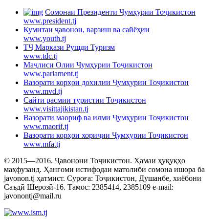
Cомонаи Президенти Ҷумҳурии Тоҷикистон
www.president.tj
Кумитаи ҷавонон, варзиш ва сайёҳии
www.youth.tj
ТҶ Маркази Рушди Туризм
www.tdc.tj
Маҷлиси Олии Ҷумҳурии Тоҷикистон
www.parlament.tj
Вазорати корҳои дохилии Ҷумҳурии Тоҷикистон
www.mvd.tj
Сайти расмии туристии Тоҷикистон
www.visittajikistan.tj
Вазорати маориф ва илми Ҷумҳурии Тоҷикистон
www.maorif.tj
Вазорати корҳои хориҷии Ҷумҳурии Тоҷикистон
www.mfa.tj
© 2015—2016. Ҷавонони Тоҷикистон. Ҳамаи ҳуқуқҳо
маҳфузанд. Ҳангоми истифодаи матолиби сомона ишора ба
javonon.tj ҳатмист. Суроға: Тоҷикистон, Душанбе, хиёбони
Саъдӣ Шерозӣ-16. Тамос: 2385414, 2385109 e-mail:
javonontj@mail.ru