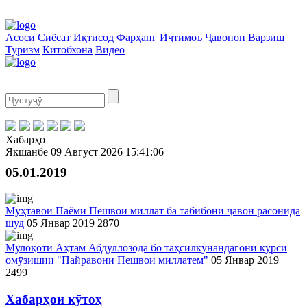
Асосӣ
Сиёсат
Иқтисод
Фарҳанг
Иҷтимоъ
Ҷавонон
Варзиш
Туризм
Китобхона
Видео
Хабарҳо
Якшанбе
09 Август 2026
15:41:06
05.01.2019
Муҳтавои Паёми Пешвои миллат ба табибони ҷавон расонида
шуд
05 Январ 2019
2870
Мулоқоти Аҳтам Абдуллозода бо таҳсилкунандагони курси
омӯзишии "Пайравони Пешвои миллатем"
05 Январ 2019
2499
Хабарҳои кӯтоҳ