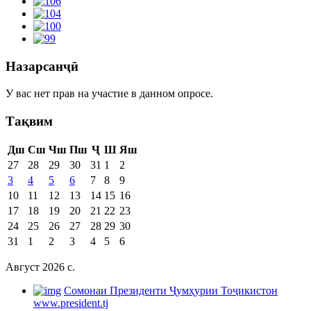
Назарсанҷӣ
У вас нет прав на участие в данном опросе.
Тақвим
Дш
Сш
Чш
Пш
Ҷ
Ш
Яш
27
28
29
30
31
1
2
3
4
5
6
7
8
9
10
11
12
13
14
15
16
17
18
19
20
21
22
23
24
25
26
27
28
29
30
31
1
2
3
4
5
6
Август 2026 c.
Cомонаи Президенти Ҷумҳурии Тоҷикистон
www.president.tj