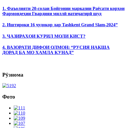
1. Фаъолияти 20-солаи Бойгонии марказии Раёсати корҳои
Фармондеҳии Гвардияи миллӣ натиҷагирӣ шуд
2. Иштироки 16 ҷудокор дар Tashkent Grand Slam-2024”
3. ҶАЗИРАҲОИ КУРИЛ МОЛИ КИСТ?
4. ВАЗОРАТИ ДИФОИ ОЛМОН: “РУСИЯ НАҚША
ДОРАД БА МО ҲАМЛА КУНАД”
Рӯзнома
Фото