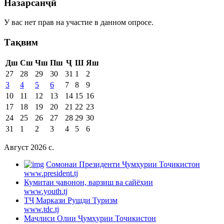
Назарсанҷӣ
У вас нет прав на участие в данном опросе.
Тақвим
Дш
Сш
Чш
Пш
Ҷ
Ш
Яш
27
28
29
30
31
1
2
3
4
5
6
7
8
9
10
11
12
13
14
15
16
17
18
19
20
21
22
23
24
25
26
27
28
29
30
31
1
2
3
4
5
6
Август 2026 c.
Cомонаи Президенти Ҷумҳурии Тоҷикистон
www.president.tj
Кумитаи ҷавонон, варзиш ва сайёҳии
www.youth.tj
ТҶ Маркази Рушди Туризм
www.tdc.tj
Маҷлиси Олии Ҷумҳурии Тоҷикистон