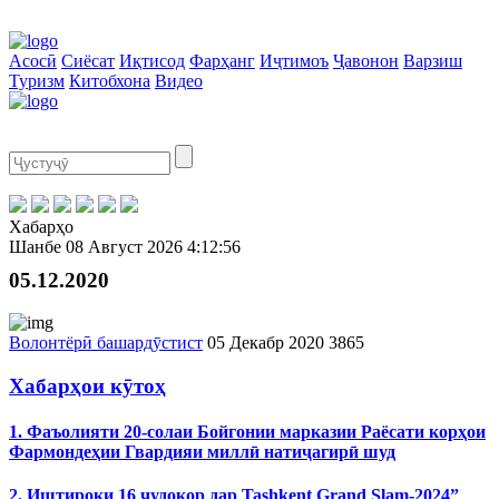
Асосӣ
Сиёсат
Иқтисод
Фарҳанг
Иҷтимоъ
Ҷавонон
Варзиш
Туризм
Китобхона
Видео
Хабарҳо
Шанбе
08 Август 2026
4:12:56
05.12.2020
Волонтёрӣ башардӯстист
05 Декабр 2020
3865
Хабарҳои кӯтоҳ
1. Фаъолияти 20-солаи Бойгонии марказии Раёсати корҳои
Фармондеҳии Гвардияи миллӣ натиҷагирӣ шуд
2. Иштироки 16 ҷудокор дар Tashkent Grand Slam-2024”