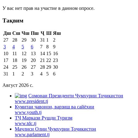
У вас нет прав на участие в данном опросе.
Тақвим
Дш
Сш
Чш
Пш
Ҷ
Ш
Яш
27
28
29
30
31
1
2
3
4
5
6
7
8
9
10
11
12
13
14
15
16
17
18
19
20
21
22
23
24
25
26
27
28
29
30
31
1
2
3
4
5
6
Август 2026 c.
Cомонаи Президенти Ҷумҳурии Тоҷикистон
www.president.tj
Кумитаи ҷавонон, варзиш ва сайёҳии
www.youth.tj
ТҶ Маркази Рушди Туризм
www.tdc.tj
Маҷлиси Олии Ҷумҳурии Тоҷикистон
www.parlament.tj