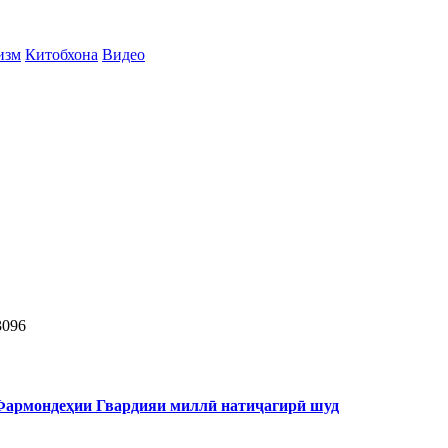
изм
Китобхона
Видео
3096
 Фармондеҳии Гвардияи миллӣ натиҷагирӣ шуд