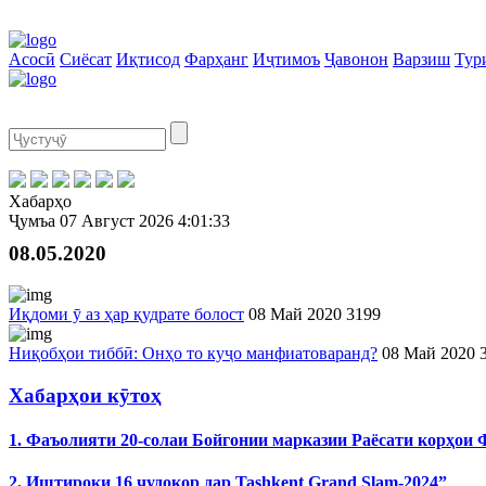
Асосӣ
Сиёсат
Иқтисод
Фарҳанг
Иҷтимоъ
Ҷавонон
Варзиш
Тур
Хабарҳо
Ҷумъа
07 Август 2026
4:01:33
08.05.2020
Иқдоми ӯ аз ҳар қудрате болост
08 Май 2020
3199
Ниқобҳои тиббӣ: Онҳо то куҷо манфиатоваранд?
08 Май 2020
Хабарҳои кӯтоҳ
1. Фаъолияти 20-солаи Бойгонии марказии Раёсати корҳои
2. Иштироки 16 ҷудокор дар Tashkent Grand Slam-2024”