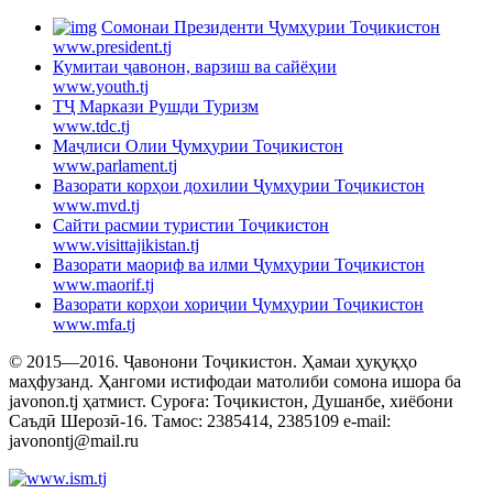
Cомонаи Президенти Ҷумҳурии Тоҷикистон
www.president.tj
Кумитаи ҷавонон, варзиш ва сайёҳии
www.youth.tj
ТҶ Маркази Рушди Туризм
www.tdc.tj
Маҷлиси Олии Ҷумҳурии Тоҷикистон
www.parlament.tj
Вазорати корҳои дохилии Ҷумҳурии Тоҷикистон
www.mvd.tj
Сайти расмии туристии Тоҷикистон
www.visittajikistan.tj
Вазорати маориф ва илми Ҷумҳурии Тоҷикистон
www.maorif.tj
Вазорати корҳои хориҷии Ҷумҳурии Тоҷикистон
www.mfa.tj
© 2015—2016. Ҷавонони Тоҷикистон. Ҳамаи ҳуқуқҳо
маҳфузанд. Ҳангоми истифодаи матолиби сомона ишора ба
javonon.tj ҳатмист. Суроға: Тоҷикистон, Душанбе, хиёбони
Саъдӣ Шерозӣ-16. Тамос: 2385414, 2385109 e-mail:
javonontj@mail.ru