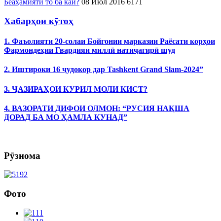
Беаҳамиятӣ то ба кай?
08 Июл 2016
6171
Хабарҳои кӯтоҳ
1. Фаъолияти 20-солаи Бойгонии марказии Раёсати корҳои
Фармондеҳии Гвардияи миллӣ натиҷагирӣ шуд
2. Иштироки 16 ҷудокор дар Tashkent Grand Slam-2024”
3. ҶАЗИРАҲОИ КУРИЛ МОЛИ КИСТ?
4. ВАЗОРАТИ ДИФОИ ОЛМОН: “РУСИЯ НАҚША
ДОРАД БА МО ҲАМЛА КУНАД”
Рӯзнома
Фото