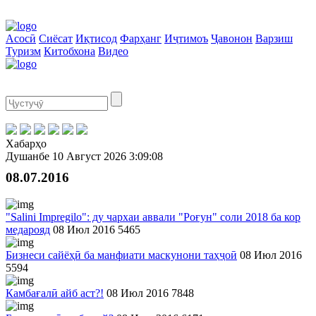
Асосӣ
Сиёсат
Иқтисод
Фарҳанг
Иҷтимоъ
Ҷавонон
Варзиш
Туризм
Китобхона
Видео
Хабарҳо
Душанбе
10 Август 2026
3:09:08
08.07.2016
"Salini Impregilo": ду чархаи аввали "Роғун" соли 2018 ба кор
медарояд
08 Июл 2016
5465
Бизнеси сайёҳӣ ба манфиати маскунони таҳҷоӣ
08 Июл 2016
5594
Камбағалӣ айб аст?!
08 Июл 2016
7848