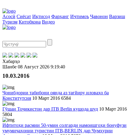
Асосӣ
Сиёсат
Иқтисод
Фарҳанг
Иҷтимоъ
Ҷавонон
Варзиш
Туризм
Китобхона
Видео
Хабарҳо
Шанбе
08 Август 2026
9:19:40
10.03.2016
Ҷонибдории табибони оянда аз тағйиру иловаҳо ба
Конститутсия
10 Март 2016
6584
Гӯшаи Тоҷикистон дар ITB Berlin кушода шуд
10 Март 2016
5804
Ифтитоҳи расмии 50-умин солгарди намоишгоҳи бонуфузи
умумиҷаҳонии туристии ITB-BERLIN дар Ҷумҳурии