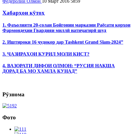
Федеролии Олмон
10 Март 2016
5859
Хабарҳои кӯтоҳ
1. Фаъолияти 20-солаи Бойгонии марказии Раёсати корҳои
Фармондеҳии Гвардияи миллӣ натиҷагирӣ шуд
2. Иштироки 16 ҷудокор дар Tashkent Grand Slam-2024”
3. ҶАЗИРАҲОИ КУРИЛ МОЛИ КИСТ?
4. ВАЗОРАТИ ДИФОИ ОЛМОН: “РУСИЯ НАҚША
ДОРАД БА МО ҲАМЛА КУНАД”
Рӯзнома
Фото