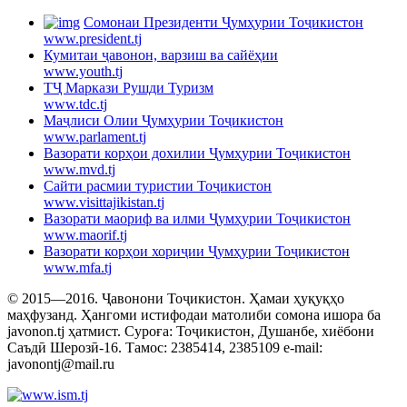
Cомонаи Президенти Ҷумҳурии Тоҷикистон
www.president.tj
Кумитаи ҷавонон, варзиш ва сайёҳии
www.youth.tj
ТҶ Маркази Рушди Туризм
www.tdc.tj
Маҷлиси Олии Ҷумҳурии Тоҷикистон
www.parlament.tj
Вазорати корҳои дохилии Ҷумҳурии Тоҷикистон
www.mvd.tj
Сайти расмии туристии Тоҷикистон
www.visittajikistan.tj
Вазорати маориф ва илми Ҷумҳурии Тоҷикистон
www.maorif.tj
Вазорати корҳои хориҷии Ҷумҳурии Тоҷикистон
www.mfa.tj
© 2015—2016. Ҷавонони Тоҷикистон. Ҳамаи ҳуқуқҳо
маҳфузанд. Ҳангоми истифодаи матолиби сомона ишора ба
javonon.tj ҳатмист. Суроға: Тоҷикистон, Душанбе, хиёбони
Саъдӣ Шерозӣ-16. Тамос: 2385414, 2385109 e-mail:
javonontj@mail.ru