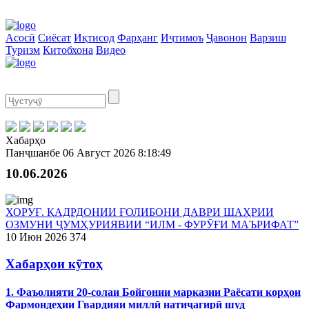
Асосӣ
Сиёсат
Иқтисод
Фарҳанг
Иҷтимоъ
Ҷавонон
Варзиш
Туризм
Китобхона
Видео
Хабарҳо
Панҷшанбе
06 Август 2026
8:18:49
10.06.2026
ХОРУҒ. ҚАДРДОНИИ ҒОЛИБОНИ ДАВРИ ШАҲРИИ
ОЗМУНИ ҶУМҲУРИЯВИИ “ИЛМ - ФУРӮҒИ МАЪРИФАТ”
10 Июн 2026
374
Хабарҳои кӯтоҳ
1. Фаъолияти 20-солаи Бойгонии марказии Раёсати корҳои
Фармондеҳии Гвардияи миллӣ натиҷагирӣ шуд