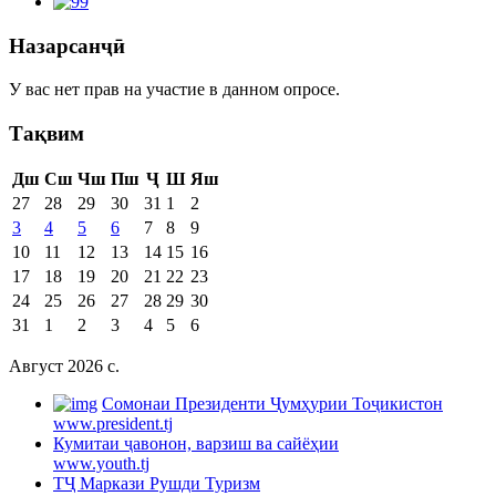
Назарсанҷӣ
У вас нет прав на участие в данном опросе.
Тақвим
Дш
Сш
Чш
Пш
Ҷ
Ш
Яш
27
28
29
30
31
1
2
3
4
5
6
7
8
9
10
11
12
13
14
15
16
17
18
19
20
21
22
23
24
25
26
27
28
29
30
31
1
2
3
4
5
6
Август 2026 c.
Cомонаи Президенти Ҷумҳурии Тоҷикистон
www.president.tj
Кумитаи ҷавонон, варзиш ва сайёҳии
www.youth.tj
ТҶ Маркази Рушди Туризм