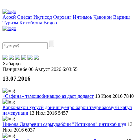
Асосӣ
Сиёсат
Иқтисод
Фарҳанг
Иҷтимоъ
Ҷавонон
Варзиш
Туризм
Китобхона
Видео
Хабарҳо
Панҷшанбе
06 Август 2026
6:03:55
13.07.2016
«Сафина» тамошобинашро аз даст додааст
13 Июл 2016
7840
Корхонаҳои хусусӣ донишҷӯёнро барои таҷрибаомӯзӣ қабул
намекунанд
13 Июл 2016
5457
Никола Лазаревич сармураббии "Истиқлол" интихоб шуд
13
Июл 2016
6037