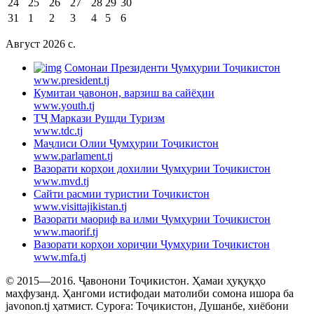
24
25
26
27
28
29
30
31
1
2
3
4
5
6
Август 2026 c.
Cомонаи Президенти Ҷумҳурии Тоҷикистон
www.president.tj
Кумитаи ҷавонон, варзиш ва сайёҳии
www.youth.tj
ТҶ Маркази Рушди Туризм
www.tdc.tj
Маҷлиси Олии Ҷумҳурии Тоҷикистон
www.parlament.tj
Вазорати корҳои дохилии Ҷумҳурии Тоҷикистон
www.mvd.tj
Сайти расмии туристии Тоҷикистон
www.visittajikistan.tj
Вазорати маориф ва илми Ҷумҳурии Тоҷикистон
www.maorif.tj
Вазорати корҳои хориҷии Ҷумҳурии Тоҷикистон
www.mfa.tj
© 2015—2016. Ҷавонони Тоҷикистон. Ҳамаи ҳуқуқҳо
маҳфузанд. Ҳангоми истифодаи матолиби сомона ишора ба
javonon.tj ҳатмист. Суроға: Тоҷикистон, Душанбе, хиёбони