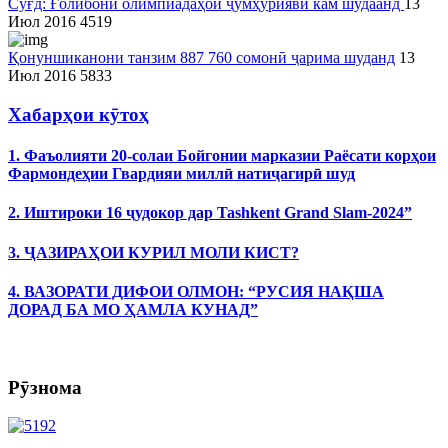
Суғд: Ғолибони олимпиадаҳои ҷумҳуриявӣ кам шудаанд
13
Июл 2016
4519
Қонуншиканони танзим 887 760 сомонӣ ҷарима шуданд
13
Июл 2016
5833
Хабарҳои кӯтоҳ
1. Фаъолияти 20-солаи Бойгонии марказии Раёсати корҳои
Фармондеҳии Гвардияи миллӣ натиҷагирӣ шуд
2. Иштироки 16 ҷудокор дар Tashkent Grand Slam-2024”
3. ҶАЗИРАҲОИ КУРИЛ МОЛИ КИСТ?
4. ВАЗОРАТИ ДИФОИ ОЛМОН: “РУСИЯ НАҚША
ДОРАД БА МО ҲАМЛА КУНАД”
Рӯзнома