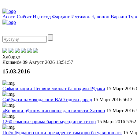
Асосӣ
Сиёсат
Иқтисод
Фарҳанг
Иҷтимоъ
Ҷавонон
Варзиш
Тур
Хабарҳо
Якшанбе
09 Август 2026
13:51:58
15.03.2016
Сафари кории Пешвои миллат ба ноҳияи Рӯдакӣ
15 Март 2016
Сайёҳати намояндагони ВАО идома дорад
15 Март 2016
5612
«Корвони рӯзноманигорон» дар вилояти Хатлон
15 Март 2016
1260 сомонӣ ҷарима барои мусодираи сигор
15 Март 2016
5762
Поён бурдани синни президентӣ ғамхорӣ ба ҷавонон аст
15 Ма