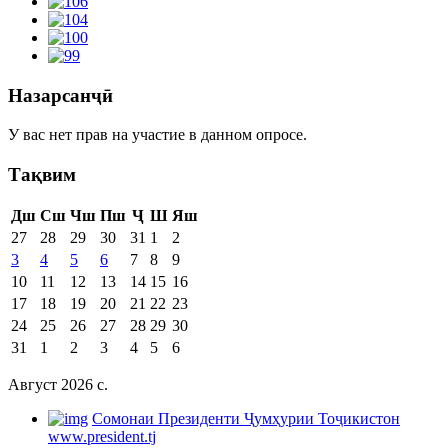
Назарсанҷӣ
У вас нет прав на участие в данном опросе.
Тақвим
Дш
Сш
Чш
Пш
Ҷ
Ш
Яш
27
28
29
30
31
1
2
3
4
5
6
7
8
9
10
11
12
13
14
15
16
17
18
19
20
21
22
23
24
25
26
27
28
29
30
31
1
2
3
4
5
6
Август 2026 c.
Cомонаи Президенти Ҷумҳурии Тоҷикистон
www.president.tj