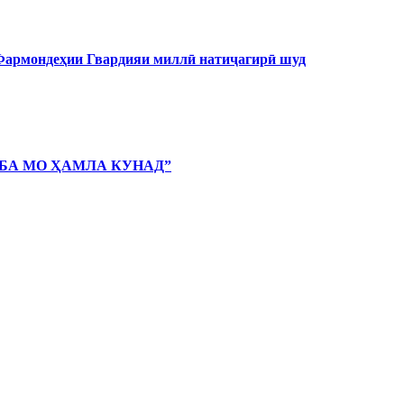
 Фармондеҳии Гвардияи миллӣ натиҷагирӣ шуд
 БА МО ҲАМЛА КУНАД”