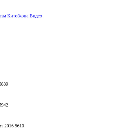
изм
Китобхона
Видео
6889
5942
рт 2016
5610