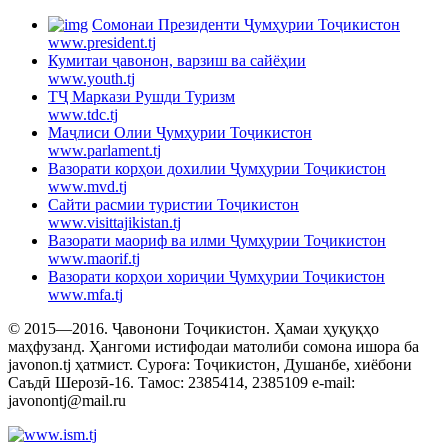
Cомонаи Президенти Ҷумҳурии Тоҷикистон
www.president.tj
Кумитаи ҷавонон, варзиш ва сайёҳии
www.youth.tj
ТҶ Маркази Рушди Туризм
www.tdc.tj
Маҷлиси Олии Ҷумҳурии Тоҷикистон
www.parlament.tj
Вазорати корҳои дохилии Ҷумҳурии Тоҷикистон
www.mvd.tj
Сайти расмии туристии Тоҷикистон
www.visittajikistan.tj
Вазорати маориф ва илми Ҷумҳурии Тоҷикистон
www.maorif.tj
Вазорати корҳои хориҷии Ҷумҳурии Тоҷикистон
www.mfa.tj
© 2015—2016. Ҷавонони Тоҷикистон. Ҳамаи ҳуқуқҳо
маҳфузанд. Ҳангоми истифодаи матолиби сомона ишора ба
javonon.tj ҳатмист. Суроға: Тоҷикистон, Душанбе, хиёбони
Саъдӣ Шерозӣ-16. Тамос: 2385414, 2385109 e-mail:
javonontj@mail.ru