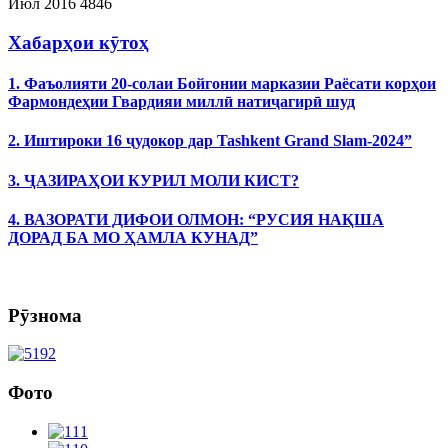
Июл 2016
4846
Хабарҳои кӯтоҳ
1. Фаъолияти 20-солаи Бойгонии марказии Раёсати корҳои
Фармондеҳии Гвардияи миллӣ натиҷагирӣ шуд
2. Иштироки 16 ҷудокор дар Tashkent Grand Slam-2024”
3. ҶАЗИРАҲОИ КУРИЛ МОЛИ КИСТ?
4. ВАЗОРАТИ ДИФОИ ОЛМОН: “РУСИЯ НАҚША
ДОРАД БА МО ҲАМЛА КУНАД”
Рӯзнома
Фото