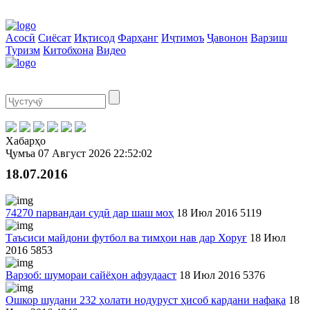
Асосӣ
Сиёсат
Иқтисод
Фарҳанг
Иҷтимоъ
Ҷавонон
Варзиш
Туризм
Китобхона
Видео
Хабарҳо
Ҷумъа
07 Август 2026
22:52:02
18.07.2016
74270 парвандаи судӣ дар шаш моҳ
18 Июл 2016
5119
Таъсиси майдони футбол ва тимҳои нав дар Хоруғ
18 Июл
2016
5853
Варзоб: шумораи сайёҳон афзудааст
18 Июл 2016
5376
Ошкор шудани 232 ҳолати нодуруст ҳисоб кардани нафақа
18