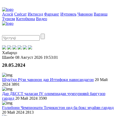
Асосӣ
Сиёсат
Иқтисод
Фарҳанг
Иҷтимоъ
Ҷавонон
Варзиш
Туризм
Китобхона
Видео
Хабарҳо
Шанбе
08 Август 2026
19:53:01
20.05.2024
Шукӯҳи Рӯзи ҷавонон дар Иттифоқи нависандагон
20 Май
2024
3891
Дар ДБССТ ҷаласаи IV олимпиадаи ҷумҳуриявӣ баргузор
гардид
20 Май 2024
3590
Ғолибони Чемпионати Тоҷикистон оид ба бокс муайян гардид
20 Май 2024
2813