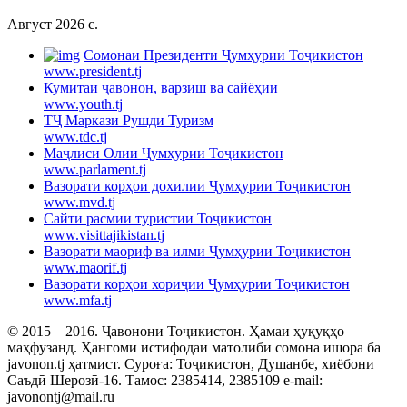
Август 2026 c.
Cомонаи Президенти Ҷумҳурии Тоҷикистон
www.president.tj
Кумитаи ҷавонон, варзиш ва сайёҳии
www.youth.tj
ТҶ Маркази Рушди Туризм
www.tdc.tj
Маҷлиси Олии Ҷумҳурии Тоҷикистон
www.parlament.tj
Вазорати корҳои дохилии Ҷумҳурии Тоҷикистон
www.mvd.tj
Сайти расмии туристии Тоҷикистон
www.visittajikistan.tj
Вазорати маориф ва илми Ҷумҳурии Тоҷикистон
www.maorif.tj
Вазорати корҳои хориҷии Ҷумҳурии Тоҷикистон
www.mfa.tj
© 2015—2016. Ҷавонони Тоҷикистон. Ҳамаи ҳуқуқҳо
маҳфузанд. Ҳангоми истифодаи матолиби сомона ишора ба
javonon.tj ҳатмист. Суроға: Тоҷикистон, Душанбе, хиёбони
Саъдӣ Шерозӣ-16. Тамос: 2385414, 2385109 e-mail:
javonontj@mail.ru