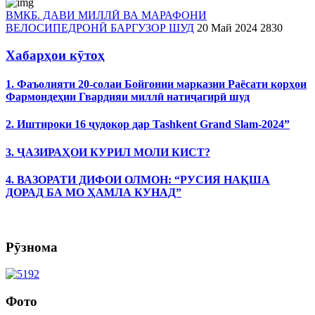
ВМКБ. ДАВИ МИЛЛӢ ВА МАРАФОНИ
ВЕЛОСИПЕДРОНӢ БАРГУЗОР ШУД
20 Май 2024
2830
Хабарҳои кӯтоҳ
1. Фаъолияти 20-солаи Бойгонии марказии Раёсати корҳои
Фармондеҳии Гвардияи миллӣ натиҷагирӣ шуд
2. Иштироки 16 ҷудокор дар Tashkent Grand Slam-2024”
3. ҶАЗИРАҲОИ КУРИЛ МОЛИ КИСТ?
4. ВАЗОРАТИ ДИФОИ ОЛМОН: “РУСИЯ НАҚША
ДОРАД БА МО ҲАМЛА КУНАД”
Рӯзнома
Фото