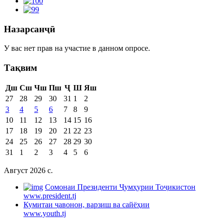
Назарсанҷӣ
У вас нет прав на участие в данном опросе.
Тақвим
Дш
Сш
Чш
Пш
Ҷ
Ш
Яш
27
28
29
30
31
1
2
3
4
5
6
7
8
9
10
11
12
13
14
15
16
17
18
19
20
21
22
23
24
25
26
27
28
29
30
31
1
2
3
4
5
6
Август 2026 c.
Cомонаи Президенти Ҷумҳурии Тоҷикистон
www.president.tj
Кумитаи ҷавонон, варзиш ва сайёҳии
www.youth.tj