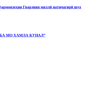
 Фармондеҳии Гвардияи миллӣ натиҷагирӣ шуд
 БА МО ҲАМЛА КУНАД”