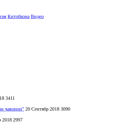
изм
Китобхона
Видео
18
3411
ии ҷавонон”
20 Сентябр 2018
3090
р 2018
2997