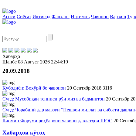
Асосӣ
Сиёсат
Иқтисод
Фарҳанг
Иҷтимоъ
Ҷавонон
Варзиш
Тур
Хабарҳо
Шанбе
08 Август 2026
22:44:19
20.09.2018
Қубодиён: Вохӯрӣ бо ҷавонон
20 Сентябр 2018
3116
Суғд: Мусобиқаи тенниси рӯи миз ва бадминтон
20 Сентябр 20
Суғд: Чорабинӣ дар мавзуи “Пешвои миллат ва сиëсати давлат
II-юмин Форуми роҳбарони ҷавони давлатҳои ШОС
20 Сентяб
Хабарҳои кӯтоҳ