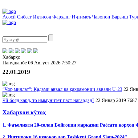
Асосӣ
Сиёсат
Иқтисод
Фарҳанг
Иҷтимоъ
Ҷавонон
Варзиш
Тур
Хабарҳо
Панҷшанбе
06 Август 2026
7:50:27
22.01.2019
“Чор миллат”: Қадами аввал ва қаҳрамонии аввали U-23
22 Янв
Чӣ бояд кард, то иммунитет паст нагардад?
22 Январ 2019
7687
Хабарҳои кӯтоҳ
1. Фаъолияти 20-солаи Бойгонии марказии Раёсати корҳои
2. Иштироки 16 ҷудокор дар Tashkent Grand Slam-2024”