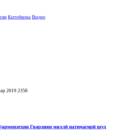
изм
Китобхона
Видео
ар 2019
2358
 Фармондеҳии Гвардияи миллӣ натиҷагирӣ шуд