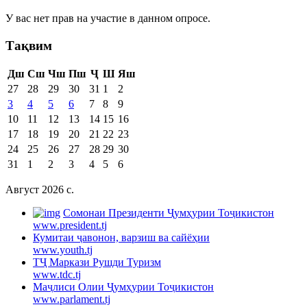
У вас нет прав на участие в данном опросе.
Тақвим
Дш
Сш
Чш
Пш
Ҷ
Ш
Яш
27
28
29
30
31
1
2
3
4
5
6
7
8
9
10
11
12
13
14
15
16
17
18
19
20
21
22
23
24
25
26
27
28
29
30
31
1
2
3
4
5
6
Август 2026 c.
Cомонаи Президенти Ҷумҳурии Тоҷикистон
www.president.tj
Кумитаи ҷавонон, варзиш ва сайёҳии
www.youth.tj
ТҶ Маркази Рушди Туризм
www.tdc.tj
Маҷлиси Олии Ҷумҳурии Тоҷикистон
www.parlament.tj