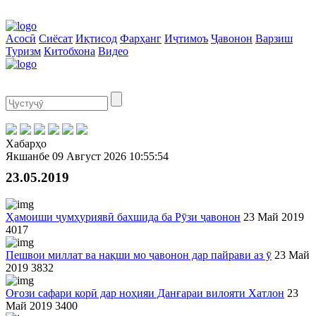
Асосӣ
Сиёсат
Иқтисод
Фарҳанг
Иҷтимоъ
Ҷавонон
Варзиш
Туризм
Китобхона
Видео
Хабарҳо
Якшанбе
09 Август 2026
10:55:54
23.05.2019
Ҳамоиши ҷумҳуриявӣ бахшида ба Рӯзи ҷавонон
23 Май 2019
4017
Пешвои миллат ва нақши мо ҷавонон дар пайрави аз ӯ
23 Май
2019
3832
Оғози сафари корӣ дар ноҳияи Данғараи вилояти Хатлон
23
Май 2019
3400