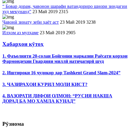
“ Бовар дорам, ҷавонон шарафи ватандориро шиори зиндагии
худ мекунанд”
23 Май 2019
2315
Ҷавонӣ зинату зеби ҳаёт аст
23 Май 2019
3238
Илҳом аз мулҳаме
23 Май 2019
2905
Хабарҳои кӯтоҳ
1. Фаъолияти 20-солаи Бойгонии марказии Раёсати корҳои
Фармондеҳии Гвардияи миллӣ натиҷагирӣ шуд
2. Иштироки 16 ҷудокор дар Tashkent Grand Slam-2024”
3. ҶАЗИРАҲОИ КУРИЛ МОЛИ КИСТ?
4. ВАЗОРАТИ ДИФОИ ОЛМОН: “РУСИЯ НАҚША
ДОРАД БА МО ҲАМЛА КУНАД”
Рӯзнома