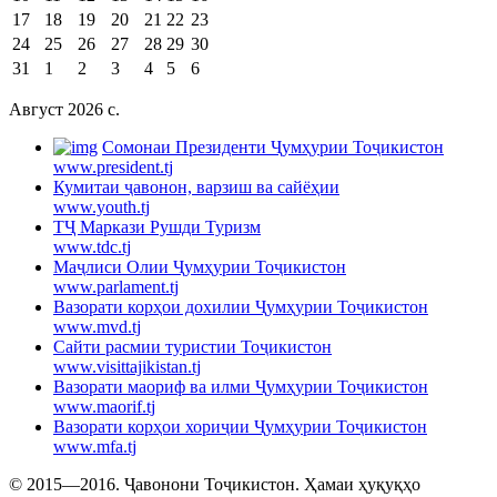
17
18
19
20
21
22
23
24
25
26
27
28
29
30
31
1
2
3
4
5
6
Август 2026 c.
Cомонаи Президенти Ҷумҳурии Тоҷикистон
www.president.tj
Кумитаи ҷавонон, варзиш ва сайёҳии
www.youth.tj
ТҶ Маркази Рушди Туризм
www.tdc.tj
Маҷлиси Олии Ҷумҳурии Тоҷикистон
www.parlament.tj
Вазорати корҳои дохилии Ҷумҳурии Тоҷикистон
www.mvd.tj
Сайти расмии туристии Тоҷикистон
www.visittajikistan.tj
Вазорати маориф ва илми Ҷумҳурии Тоҷикистон
www.maorif.tj
Вазорати корҳои хориҷии Ҷумҳурии Тоҷикистон
www.mfa.tj
© 2015—2016. Ҷавонони Тоҷикистон. Ҳамаи ҳуқуқҳо