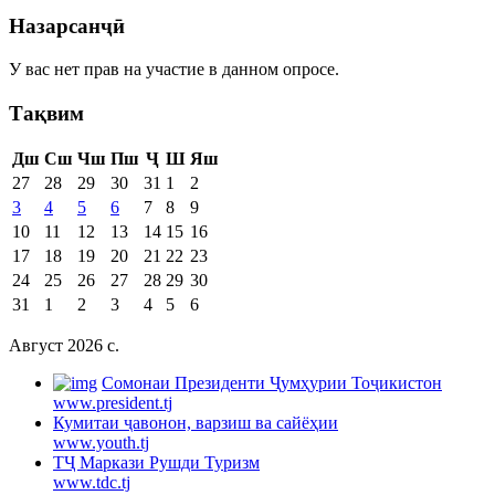
Назарсанҷӣ
У вас нет прав на участие в данном опросе.
Тақвим
Дш
Сш
Чш
Пш
Ҷ
Ш
Яш
27
28
29
30
31
1
2
3
4
5
6
7
8
9
10
11
12
13
14
15
16
17
18
19
20
21
22
23
24
25
26
27
28
29
30
31
1
2
3
4
5
6
Август 2026 c.
Cомонаи Президенти Ҷумҳурии Тоҷикистон
www.president.tj
Кумитаи ҷавонон, варзиш ва сайёҳии
www.youth.tj
ТҶ Маркази Рушди Туризм
www.tdc.tj