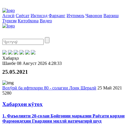
Асосӣ
Сиёсат
Иқтисод
Фарҳанг
Иҷтимоъ
Ҷавонон
Варзиш
Туризм
Китобхона
Видео
Хабарҳо
Шанбе
08 Август 2026
4:28:33
25.05.2021
Вохӯрӣ ба ифтихори 80 - солагии Лоиқ Шералӣ
25 Май 2021
5280
Хабарҳои кӯтоҳ
1. Фаъолияти 20-солаи Бойгонии марказии Раёсати корҳои
Фармондеҳии Гвардияи миллӣ натиҷагирӣ шуд