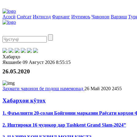
Асосӣ
Сиёсат
Иқтисод
Фарҳанг
Иҷтимоъ
Ҷавонон
Варзиш
Тур
Хабарҳо
Якшанбе
09 Август 2026
8:55:15
26.05.2020
Заҳмати ҷавонон бе подош намемонад
26 Май 2020
2455
Хабарҳои кӯтоҳ
1. Фаъолияти 20-солаи Бойгонии марказии Раёсати корҳои
2. Иштироки 16 ҷудокор дар Tashkent Grand Slam-2024”