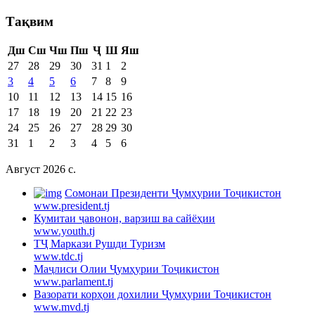
Тақвим
Дш
Сш
Чш
Пш
Ҷ
Ш
Яш
27
28
29
30
31
1
2
3
4
5
6
7
8
9
10
11
12
13
14
15
16
17
18
19
20
21
22
23
24
25
26
27
28
29
30
31
1
2
3
4
5
6
Август 2026 c.
Cомонаи Президенти Ҷумҳурии Тоҷикистон
www.president.tj
Кумитаи ҷавонон, варзиш ва сайёҳии
www.youth.tj
ТҶ Маркази Рушди Туризм
www.tdc.tj
Маҷлиси Олии Ҷумҳурии Тоҷикистон
www.parlament.tj
Вазорати корҳои дохилии Ҷумҳурии Тоҷикистон
www.mvd.tj