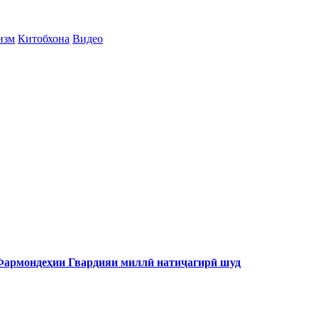
изм
Китобхона
Видео
 Фармондеҳии Гвардияи миллӣ натиҷагирӣ шуд