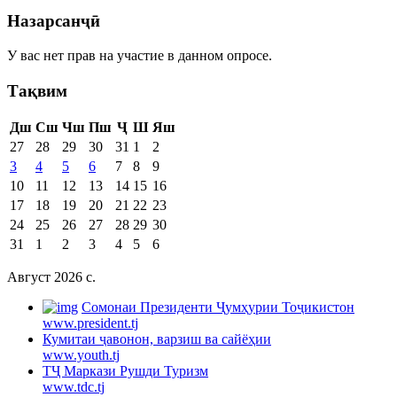
Назарсанҷӣ
У вас нет прав на участие в данном опросе.
Тақвим
Дш
Сш
Чш
Пш
Ҷ
Ш
Яш
27
28
29
30
31
1
2
3
4
5
6
7
8
9
10
11
12
13
14
15
16
17
18
19
20
21
22
23
24
25
26
27
28
29
30
31
1
2
3
4
5
6
Август 2026 c.
Cомонаи Президенти Ҷумҳурии Тоҷикистон
www.president.tj
Кумитаи ҷавонон, варзиш ва сайёҳии
www.youth.tj
ТҶ Маркази Рушди Туризм
www.tdc.tj