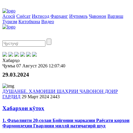
Асосӣ
Сиёсат
Иқтисод
Фарҳанг
Иҷтимоъ
Ҷавонон
Варзиш
Туризм
Китобхона
Видео
Хабарҳо
Ҷумъа
07 Август 2026
12:07:40
29.03.2024
ДУШАНБЕ. ҲАМОИШИ ШАҲРИИ ҶАВОНОН ДОИР
ГАРДИД
29 Март 2024
2443
Хабарҳои кӯтоҳ
1. Фаъолияти 20-солаи Бойгонии марказии Раёсати корҳои
Фармондеҳии Гвардияи миллӣ натиҷагирӣ шуд