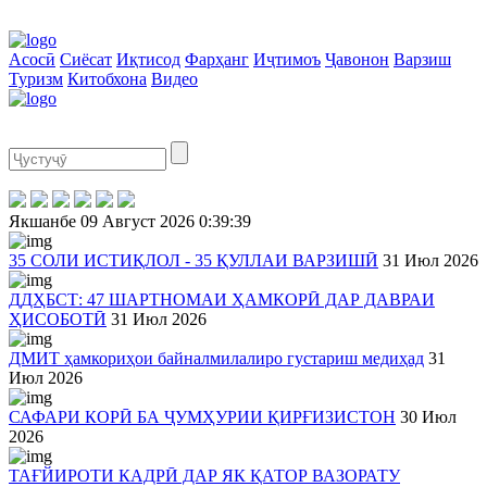
Асосӣ
Сиёсат
Иқтисод
Фарҳанг
Иҷтимоъ
Ҷавонон
Варзиш
Туризм
Китобхона
Видео
Якшанбе
09 Август 2026
0:39:39
35 СОЛИ ИСТИҚЛОЛ - 35 ҚУЛЛАИ ВАРЗИШӢ
31 Июл 2026
ДДҲБСТ: 47 ШАРТНОМАИ ҲАМКОРӢ ДАР ДАВРАИ
ҲИСОБОТӢ
31 Июл 2026
ДМИТ ҳамкориҳои байналмилалиро густариш медиҳад
31
Июл 2026
САФАРИ КОРӢ БА ҶУМҲУРИИ ҚИРҒИЗИСТОН
30 Июл
2026
ТАҒЙИРОТИ КАДРӢ ДАР ЯК ҚАТОР ВАЗОРАТУ