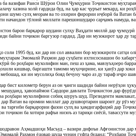
она ба вазифаи Раиси Шӯрои Олии Ҷумҳурии Тоҷикистон муҳтарам
алаҷу хазина холӣ гардида буд, на ҳар кас ҷуръат мекард, ки р
дони шумо сулҳ меорам ва то охирин фирории иҷборӣ ба Ватан ба
дати начандон тӯлонӣ миллати парешоншударо сарҷамъ намуда, в
он барои барқарор шудани сулҳу Ваҳдати миллӣ дар ҷумҳурӣ и
ди байни тоҷикон баргузор гардид. Дар ин музокирот ҳар ду та
 соли 1995 буд, ки дар ин сол аввалин бор музокироти сатҳи ол
 муҳтарам Эмомалӣ Раҳмон дар суҳбати ихтисосиашон бо хабарг
ӯрӣ бо роҳбари мухолифин ман, пеш аз ҳама, мавзуъҳоеро барра
 дохили кишвар, баргашти тамоми муҳоҷирине, ки ҳанӯз дар хоки
мебошад, ки ин мусолиҳа бояд бечуну чаро аз ду тараф иҷро шав
 дар бист километр берун аз он ҷанги шадиди байни нерӯҳои ҳу
а мешуданд, ҳавопаймои Сардори давлати Тоҷикистон дар фурӯд
а роҳбари мухолифини собиқ шуруъ шуд. Президенти мамлакат,
оҳ дар Ватан ва оромии миллат дар душвортарин шароит ду рӯз 
 ва тарғиби барқарории фазои сулҳ ва ҳамдигарфаҳмӣ дар Тоҷики
ои тоҷикон ба хотири рафъи низоъ аз тариқи сиёсӣ, тавассути м
шодравон Аҳмадшоҳи Масъуд – вазири дифоъи Афғонистон дар му
Эмомалӣ Раҳмон ёдовар шуда чунин гуфта буданд: “Роҳбари Тоҷ