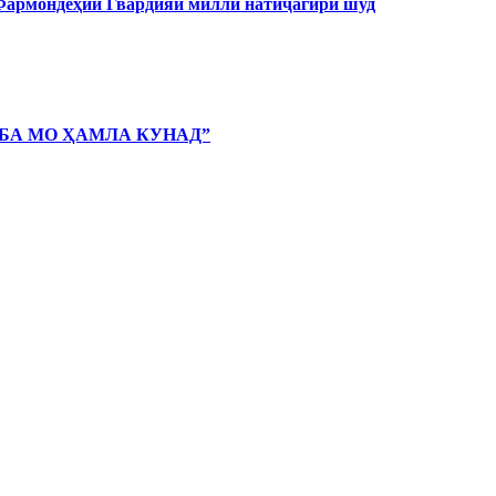
 Фармондеҳии Гвардияи миллӣ натиҷагирӣ шуд
 БА МО ҲАМЛА КУНАД”