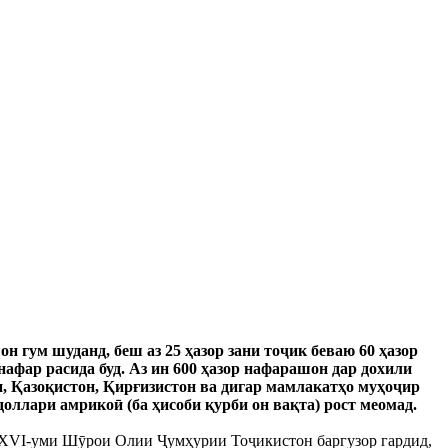
он гум шуданд, беш аз 25 ҳазор зани тоҷик беваю 60 ҳазор
афар расида буд. Аз ин 600 ҳазор нафарашон дар дохили
он, Қазоқистон, Қирғизистон ва дигар мамлакатҳо муҳоҷир
доллари амрикоӣ (ба ҳисоби қурби он вақта) рост меомад.
и XVI-уми Шӯрои Олии Ҷумҳурии Тоҷикистон баргузор гардид,