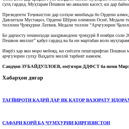
сулҳ гардид. Муҳтарам Пешвои мо аввалин касест, ки дар бай
Президенти Тоҷикистон дар солҳои минбаъда бо Ордени алмо
Давлатҳои Мустақил, Ордени Шӯрои олимони Осиё, Медали ти
тиллоии Ҷумҳурии Латвия, Медали тиллои “Арҷгузории Ҷалол
Бо дархосту пешниҳоди шаҳрвандони ҷумҳурӣ 8 ноябри соли 
Пешвои миллат” қабул гардид ва ба ин мартабаи воло муҳтара
Имрӯз ҳар яки моро мебояд, ки сиёсати пешгирифтаи Пешвои м
арҷгузории сулҳу Ваҳдати миллӣ тарбият намоем.
Саидҷон ЗУБАЙДУЛЛОЕВ, омӯзгори ДДФСТ ба номи Мирз
Хабарҳои дигар
ТАҒЙИРОТИ КАДРӢ ДАР ЯК ҚАТОР ВАЗОРАТУ ИДОРА
САФАРИ КОРӢ БА ҶУМҲУРИИ ҚИРҒИЗИСТОН