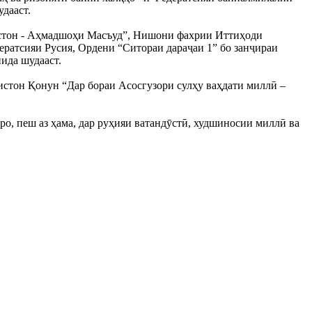
дааст.
истон - Аҳмадшоҳи Масъуд”, Нишони фахрии Иттиҳоди
атсияи Русия, Ордени “Ситораи дараҷаи 1” бо занҷираи
ида шудааст.
стон Қонун “Дар бораи Асосгузори сулҳу ваҳдати миллӣ –
о, пеш аз ҳама, дар руҳияи ватандӯстӣ, худшиносии миллӣ ва