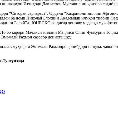
ни кишварҳои Иттиҳоди Давлатҳои Мустақил ин ҷоизаро соҳиб шу
сдори “Ситораи сарпараст”, Ордени “Қаҳрамони миллии Афғон
ллои ба номи Николай Блохини Академияи илмҳои тиббии Федер
иддини Балхӣ”-и ЮНЕСКО ва дигар ҷоизаву медалҳо мукофотон
2016 бо қарори Маҷлиси миллии Маҷлиси Олии Ҷумҳурии Тоҷики
м Эмомалӣ Раҳмон сазовор дониста шуд.
иллат, муҳтарам Эмомалӣ Раҳмонро ҷонибдорӣ намуда, ҷавононр
оТурсунзода
ҲО