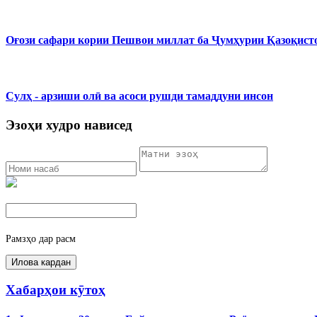
Оғози сафари кории Пешвои миллат ба Ҷумҳурии Қазоқист
Сулҳ - арзиши олӣ ва асоси рушди тамаддуни инсон
Эзоҳи худро нависед
Рамзҳо дар расм
Хабарҳои кӯтоҳ