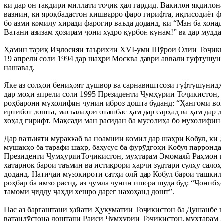
ки дар он тақдири миллати тоҷик ҳал гардид. Вакилон якдил
вазнин, ки яроқбадастон кишварро фаро гирифта, иқтисодиёт ф
бо азми комилу хиради фарогир ваъда доданд, ки “Ман ба хона
Ватани азизам ҳозирам ҷони худро қурбон кунам!” ва дар муд
Ҳамин тариқ Иҷлосияи таърихии XVI-уми Шӯрои Олии Тоҷикист
19 апрели соли 1994 дар шаҳри Москва даври аввали гуфтушуни
нашавад.
Яке аз солҳои бениҳоят душвор ва сарнавиштсози гуфтушунидҳо
дар моҳи апрели соли 1995 Президенти Ҷумҳурии Тоҷикистон,
роҳбарони мухолифин чунин иброз дошта буданд: “Ҳангоми вох
иртибот дошта, масъалаҳои оташбас ҳам дар сарҳад ва ҳам дар
хоҳад гирифт. Мақсади ман расидан ба мусолиҳа бо мухолифин 
Дар вазъияти мураккаб ва ноамнии комил дар шаҳри Кобул, ки
мушакҳо ба тарафи шаҳр, бахусус ба фурӯдгоҳи Кобул парронд
Президенти ҶумҳурииТоҷикистон, муҳтарам Эмомалӣ Раҳмон в
хатарнок барои таъмин ва истиқрори ҳарчи зудтари сулҳу сал
доданд. Натиҷаи музокироти сатҳи олӣ дар Кобул барои ташкил
роҳбар ба имзо расид, аз ҷумла чунин ишора шуда буд: “Ҷонибҳ
тамоми ҷидду ҷаҳди хешро дареғ нахоҳанд дошт”.
Пас аз баргаштани ҳайати Ҳукуматии Тоҷикистон ба Душанбе 
ватандӯстона доштани Раиси Ҷумҳурии Тоҷикистон, муҳтарам 