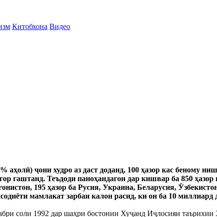
изм
Китобхона
Видео
 аҳолӣ) ҷони худро аз даст доданд, 100 ҳазор кас беному ниш
ор гаштанд. Теъдоди паноҳандагон дар кишвар ба 850 ҳазор н
ғонистон, 195 ҳазор ба Русия, Украина, Беларусия, Ӯзбекист
содиёти мамлакат зарбаи калон расид, ки он ба 10 миллиард 
екабри соли 1992 дар шаҳри бостонии Хуҷанд Иҷлосияи таърихи