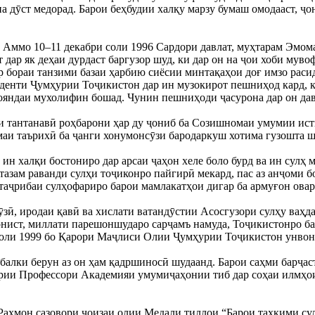
 дӯст медорад. Барои беҳбудии халқу марзу бумаш омодааст, ҷон
. Аммо 10–11 декабри соли 1996 Сардори давлат, муҳтарам Эмо
дар як деҳаи дурдаст баргузор шуд, ки дар он на ҷои хоби муво
ар бораи танзими базаи ҳарбию сиёсии минтақаҳои доғ имзо раси
денти Ҷумҳурии Тоҷикистон дар ин музокирот пешниҳод кард, ки
яндаи мухолифин бошад. Чунин пешниҳоди ҷасурона дар он давр
ти тантанавӣ роҳбарони ҳар ду ҷониб ба Созишномаи умумии ис
маи таърихӣ ба ҷанги хонумонсӯзи бародаркуш хотима гузошта ш
 ин халқи бостониро дар арсаи ҷаҳон хеле боло бурд ва ин сулҳ
тазам раванди сулҳи тоҷиконро пайгирӣ мекард, пас аз анҷоми
 таҷрибаи сулҳофариро барои мамлакатҳои дигар ба армуғон овар
ӣ, иродаи қавӣ ва хислати ватандӯстии Асосгузори сулҳу ваҳд
нист, миллати парешоншударо сарҷамъ намуда, Тоҷикистонро ба 
соли 1999 бо Қарори Маҷлиси Олии Ҷумҳурии Тоҷикистон унвон
балки берун аз он ҳам қадршиносӣ шудаанд. Барои саҳми барҷа
рии Профессори Академияи умумиҷаҳонии тиб дар соҳаи илмҳои
Раҳмон сазовори ҷоизаи олии Медали тиллои “Барои таҳкими су