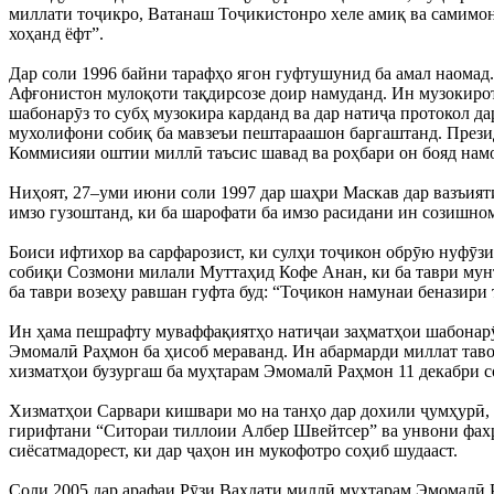
миллати тоҷикро, Ватанаш Тоҷикистонро хеле амиқ ва самимона
хоҳанд ёфт”.
Дар соли 1996 байни тарафҳо ягон гуфтушунид ба амал наомад
Афғонистон мулоқоти тақдирсозе доир намуданд. Ин музокирот 
шабонарӯз то субҳ музокира карданд ва дар натиҷа протокол д
мухолифони собиқ ба мавзеъи пештараашон баргаштанд. Прези
Коммисияи оштии миллӣ таъсис шавад ва роҳбари он бояд намо
Ниҳоят, 27–уми июни соли 1997 дар шаҳри Маскав дар вазъия
имзо гузоштанд, ки ба шарофати ба имзо расидани ин созишно
Боиси ифтихор ва сарфарозист, ки сулҳи тоҷикон обрӯю нуфӯзи
собиқи Созмони милали Муттаҳид Кофе Анан, ки ба таври мун
ба таври возеҳу равшан гуфта буд: “Тоҷикон намунаи беназири
Ин ҳама пешрафту муваффақиятҳо натиҷаи заҳматҳои шабонарӯз
Эмомалӣ Раҳмон ба ҳисоб мераванд. Ин абармарди миллат таво
хизматҳои бузургаш ба муҳтарам Эмомалӣ Раҳмон 11 декабри 
Хизматҳои Сарвари кишвари мо на танҳо дар дохили ҷумҳурӣ, 
гирифтани “Ситораи тиллоии Албер Швейтсер” ва унвони фах
сиёсатмадорест, ки дар ҷаҳон ин мукофотро соҳиб шудааст.
Соли 2005 дар арафаи Рӯзи Ваҳдати миллӣ муҳтарам Эмомалӣ 