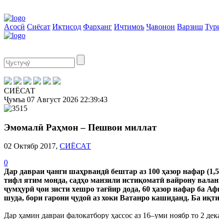
Асосӣ
Сиёсат
Иқтисод
Фарҳанг
Иҷтимоъ
Ҷавонон
Варзиш
Тур
СИЁСАТ
Ҷумъа
07 Август 2026
22:39:44
Эмомалӣ Раҳмон – Пешвои миллат
02 Октябр 2017,
СИЁСАТ
0
Дар давраи ҷанги шаҳрвандӣ бештар аз 100 ҳазор нафар (1,5%
тифл ятим монда, садҳо манзили истиқоматӣ вайрону валанг
ҷумҳурӣ ҷои зисти хешро тағйир дода, 60 ҳазор нафар ба Аф
шуда, бори гарони ҷудоӣ аз хоки Ватанро кашиданд. Ба иқти
Дар ҳамин давраи фалокатбору ҳассос аз 16–уми ноябр то 2 д