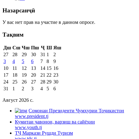
Назарсанҷӣ
У вас нет прав на участие в данном опросе.
Тақвим
Дш
Сш
Чш
Пш
Ҷ
Ш
Яш
27
28
29
30
31
1
2
3
4
5
6
7
8
9
10
11
12
13
14
15
16
17
18
19
20
21
22
23
24
25
26
27
28
29
30
31
1
2
3
4
5
6
Август 2026 c.
Cомонаи Президенти Ҷумҳурии Тоҷикистон
www.president.tj
Кумитаи ҷавонон, варзиш ва сайёҳии
www.youth.tj
ТҶ Маркази Рушди Туризм
www.tdc.tj