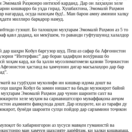
 Эмомалӣ Раҳмонро интихоб карданд. Дар он лаҳзаҳои хеле
оҳбарии кишварро ба уҳда гирад. Хушбахтона, Эмомалӣ Раҳмон
р нагардад, осуда нахоҳам буд!.. Ман барои амну амонии халқу
аҳдати миллиро барқарор намуд.
бтидо гузошт. Бо талошҳои муҳтарам Эмомалӣ Раҳмон аз 5 то
раф қавл доданд, ки мекӯшем, то раванди гуфтушунид халалдор
ӣ дар шаҳри Кобул баргузор шуд. Пеш аз сафар ба Афғонистон
узории “Интерфакс” дар бораи ҳадафҳои вохӯриаш бо
сӣ хоҳам кард, ки ба ҳалли мусолиматомези қазияи Тоҷикистон
 Афғонистон ҳастанд ва ҳамчунин дигар масъалаҳоро дар бар
ад”.
куматӣ ва гурӯҳҳои мухолифи ин кишвар идома дошт ва
гоҳи шаҳри Кобул ба замин нишаст ва баъди музокирот байнӣ
 муҳтарам Эмомалӣ Раҳмон дар чунин шароити сахт ва
музокироти хеле муҳим ва сарнавиштсозро муваффақона анҷом
стон аҳамияти фавқулода дошт. Дар изҳороте, ки аз тарафи ду
узокирот, бунёди шароити сулҳи пойдор дар сарзамини тоҷикон
лоқот бо хабарнигорон аз хусуси мавқеи гуманистӣ ва
икистонро ман ҳамчун шахсияте дарёфтам, ки халқи кишвараш,