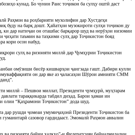
бозиҳо кунад. Бо чунин Раис тоҷикон ба сулҳу оштӣ даст
малӣ Раҳмон ва роҳбарияти мухолифин дар Хустдеҳи
фиқ буду на барқ дошт. Ҳайатҳои музокироти сулҳи тоҷикон ду
д, ки дар натиҷаи он оташбас барқарор шуд ва нерӯҳои низомии
 ҷиҳати таъмин ва таҳкими сулҳ дар Тоҷикистон бояд
а кори осон набуд.
тиқрори сулҳ ва ризоияти миллӣ дар Ҷумҳурии Тоҷикистон
уд.
 манбаи омӯзиши бисёр кишварҳои ҷангзада гашт. Дабири кулли
 бомуваффақияти он дар яке аз ҷаласаҳои Шӯрои амнияти СММ
данд”.
ати миллӣ – Пешвои миллат, Президенти ҷумҳурӣ, муҳтарам
давлати тараққикарда табдил диҳад. Барои ҳамаи ин
и олии “Қаҳрамони Тоҷикистон” дода шуд.
ста дар рушди ҷомеаи умумиҷаҳонӣ Президенти Тоҷикистон ба
 гуманитарӣ сазовор гардидааст. Эмомалӣ Раҳмон аввалин
лҳ ва ризоияти байни халқҳо”-и Федератсияи байналмилалии