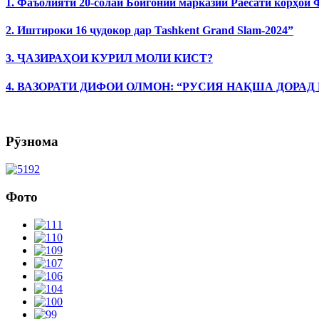
1. Фаъолияти 20-солаи Бойгонии марказии Раёсати корҳои
2. Иштироки 16 ҷудокор дар Tashkent Grand Slam-2024”
3. ҶАЗИРАҲОИ КУРИЛ МОЛИ КИСТ?
4. ВАЗОРАТИ ДИФОИ ОЛМОН: “РУСИЯ НАҚША ДОРАД
Рӯзнома
Фото