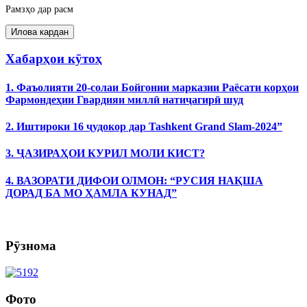
Рамзҳо дар расм
Хабарҳои кӯтоҳ
1. Фаъолияти 20-солаи Бойгонии марказии Раёсати корҳои
Фармондеҳии Гвардияи миллӣ натиҷагирӣ шуд
2. Иштироки 16 ҷудокор дар Tashkent Grand Slam-2024”
3. ҶАЗИРАҲОИ КУРИЛ МОЛИ КИСТ?
4. ВАЗОРАТИ ДИФОИ ОЛМОН: “РУСИЯ НАҚША
ДОРАД БА МО ҲАМЛА КУНАД”
Рӯзнома
Фото