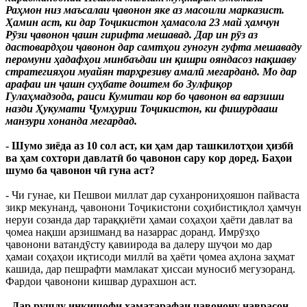
Раҳмон низ маъсалаи ҷавонон яке аз масоили марказист.
Ҳамин аст, ки дар Тоҷикистон ҳамасола 23 май ҳамчун
Рӯзи ҷавонон ҷашн гирифта мешавад. Дар ин рӯз аз
дастовардҳои ҷавонон дар самтҳои гуногун гуфта мешаваду
перомуни ҳадафҳои минбаъдаи ин қишри ояндасоз нақшаву
стратегияҳои муайян тарҳрезиву амалӣ мегарданд. Мо дар
арафаи ин ҷашн суҳбате доштем бо Зулфиқор
Гулаҳмадзода, раиси Кумитаи кор бо ҷавонон ва варзиши
назди Ҳукумати Ҷумҳурии Тоҷикистон, ки фишурдааш
манзури хонанда мегардад.
- Шумо зиёда аз 10 сол аст, ки ҳам дар ташкилотҳои ҳизбӣ
ва ҳам сохтори давлатӣ бо ҷавонон сару кор доред. Баҳои
шумо ба ҷавонон чӣ гуна аст?
- Чи гунае, ки Пешвои миллат дар суханрониҳояшон пайваста
зикр мекунанд, ҷавонони Тоҷикистони соҳибистиқлол ҳамчун
неруи созанда дар тараққиёти ҳамаи соҳаҳои ҳаёти давлат ва
ҷомеа нақши арзишманд ва назаррас доранд. Имрӯзҳо
ҷавонони ватандӯсту қавиирода ва далеру шуҷои мо дар
ҳамаи соҳаҳои иқтисоди миллӣ ва ҳаёти ҷомеа аҳлона заҳмат
кашида, дар пешрафти мамлакат ҳиссаи муносиб мегузоранд.
Фардои ҷавонони кишвар дурахшон аст.
- Дар рушду инкишофи ҳаматарафаи ҷавонону наврасон