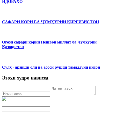
ИДОРАҲО
САФАРИ КОРӢ БА ҶУМҲУРИИ ҚИРҒИЗИСТОН
Оғози сафари кории Пешвои миллат ба Ҷумҳурии
Қазоқистон
Сулҳ - арзиши олӣ ва асоси рушди тамаддуни инсон
Эзоҳи худро нависед