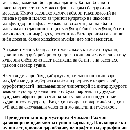
мешавад, комилан боварнокарданист. Баъзан бозиҳои
пасипардагиест, ки мутаассифона на ҳама ба дарки он
мерасад. Имрӯз расонаҳо ҳамчун абзори таъсиррасонӣ ва
пиёда кардани идеяҳо аз ҷониби қудратҳо ва шахсони
манфиатдор истифода мешаванд ва ҳамин, ки дар баъзе
масъалаҳо аз ҷавонони тоҷик мегӯянд ё бисёр мегӯянд, ба ин
маъно нест, ки имрӯзҳо ҷавонони мо ба терроризм гаравиши
зиёд доранд, балки ҳадафҳои муайян дар миён меистад.
Аз ҳамин хотир, бояд дар ин масъалаҳо, ки хеле нозуканд,
ҷавонон ва дар баробари онҳо дигар қишрҳои ҷомеа зиракиву
ҳушёрии сиёсиро аз даст надиҳанд ва ба ин гуна расонаҳо
ҷавоби сазовор гӯянд.
Як чизи дигарро бояд қайд кунам, ки ҷавонони кишвари
маҳбуби мо дар мубориза алайҳи терроризму ифротгароӣ,
хурофотпарастӣ, нашъамандиву ҷинояткорӣ ва дигар зуҳуроти
замони муосир ҳамеша пешгом буда, бар зидди гурӯҳҳои
тундраву ифротгаро ва ҷинояткор мавқеи инсондӯстонаи
худро нигоҳ медоранд. Воқеаҳои ахире, ки дар миқёси ҷаҳон
рӯй дод ва аксуламали ҷавонони мо далели ин гуфтаҳост.
- Президенти кишвар муҳтарам Эмомалӣ Раҳмон
ҷавононро ояндаи миллат унвон кардаанд. Пас, модоме ки
чунин аст, ҷавонон дар ободиву пешрафт ва муаррифии ин