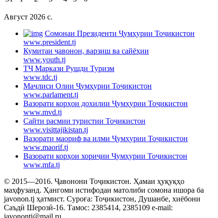
Август 2026 c.
Cомонаи Президенти Ҷумҳурии Тоҷикистон
www.president.tj
Кумитаи ҷавонон, варзиш ва сайёҳии
www.youth.tj
ТҶ Маркази Рушди Туризм
www.tdc.tj
Маҷлиси Олии Ҷумҳурии Тоҷикистон
www.parlament.tj
Вазорати корҳои дохилии Ҷумҳурии Тоҷикистон
www.mvd.tj
Сайти расмии туристии Тоҷикистон
www.visittajikistan.tj
Вазорати маориф ва илми Ҷумҳурии Тоҷикистон
www.maorif.tj
Вазорати корҳои хориҷии Ҷумҳурии Тоҷикистон
www.mfa.tj
© 2015—2016. Ҷавонони Тоҷикистон. Ҳамаи ҳуқуқҳо
маҳфузанд. Ҳангоми истифодаи матолиби сомона ишора ба
javonon.tj ҳатмист. Суроға: Тоҷикистон, Душанбе, хиёбони
Саъдӣ Шерозӣ-16. Тамос: 2385414, 2385109 e-mail:
javonontj@mail.ru