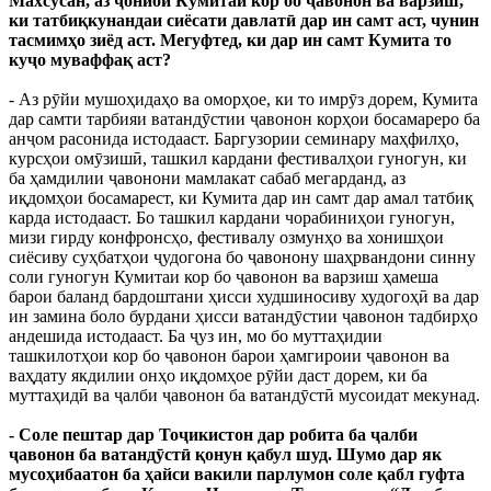
Махсусан, аз ҷониби Кумитаи кор бо ҷавонон ва варзиш,
ки татбиқкунандаи сиёсати давлатӣ дар ин самт аст, чунин
тасмимҳо зиёд аст. Мегуфтед, ки дар ин самт Кумита то
куҷо муваффақ аст?
- Аз рӯйи мушоҳидаҳо ва оморҳое, ки то имрӯз дорем, Кумита
дар самти тарбияи ватандӯстии ҷавонон корҳои босамареро ба
анҷом расонида истодааст. Баргузории семинару маҳфилҳо,
курсҳои омӯзишӣ, ташкил кардани фестивалҳои гуногун, ки
ба ҳамдилии ҷавонони мамлакат сабаб мегарданд, аз
иқдомҳои босамарест, ки Кумита дар ин самт дар амал татбиқ
карда истодааст. Бо ташкил кардани чорабиниҳои гуногун,
мизи гирду конфронсҳо, фестивалу озмунҳо ва хонишҳои
сиёсиву суҳбатҳои ҷудогона бо ҷавонону шаҳрвандони синну
соли гуногун Кумитаи кор бо ҷавонон ва варзиш ҳамеша
барои баланд бардоштани ҳисси худшиносиву худогоҳӣ ва дар
ин замина боло бурдани ҳисси ватандӯстии ҷавонон тадбирҳо
андешида истодааст. Ба ҷуз ин, мо бо муттаҳидии
ташкилотҳои кор бо ҷавонон барои ҳамгироии ҷавонон ва
ваҳдату якдилии онҳо иқдомҳое рӯйи даст дорем, ки ба
муттаҳидӣ ва ҷалби ҷавонон ба ватандӯстӣ мусоидат мекунад.
- Соле пештар дар Тоҷикистон дар робита ба ҷалби
ҷавонон ба ватандӯстӣ қонун қабул шуд. Шумо дар як
мусоҳибаатон ба ҳайси вакили парлумон соле қабл гуфта