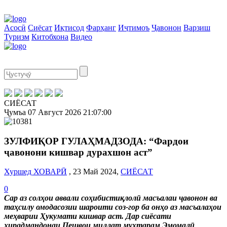
Асосӣ
Сиёсат
Иқтисод
Фарҳанг
Иҷтимоъ
Ҷавонон
Варзиш
Туризм
Китобхона
Видео
СИЁСАТ
Ҷумъа
07 Август 2026
21:07:01
ЗУЛФИҚОР ГУЛАҲМАДЗОДА: “Фардои
ҷавонони кишвар дурахшон аст”
Хуршед ХОВАРӢ
, 23 Май 2024,
СИЁСАТ
0
Сар аз солҳои аввали соҳибистиқлолӣ масъалаи ҷавонон ва
таҳсилу омодасозии шароити соз-гор ба онҳо аз масъалаҳои
меҳварии Ҳукумати кишвар аст. Дар сиёсати
хирадмандонаи Пешвои миллат муҳтарам Эмомалӣ