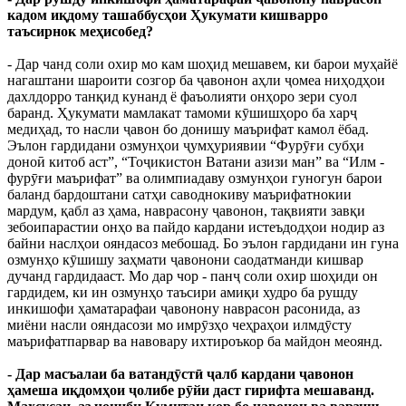
кадом иқдому ташаббусҳои Ҳукумати кишварро
таъсирнок меҳисобед?
- Дар чанд соли охир мо кам шоҳид мешавем, ки барои муҳайё
нагаштани шароити созгор ба ҷавонон аҳли ҷомеа ниҳодҳои
дахлдорро танқид кунанд ё фаъолияти онҳоро зери суол
баранд. Ҳукумати мамлакат тамоми кӯшишҳоро ба харҷ
медиҳад, то насли ҷавон бо донишу маърифат камол ёбад.
Эълон гардидани озмунҳои ҷумҳуриявии “Фурӯғи субҳи
доноӣ китоб аст”, “Тоҷикистон Ватани азизи ман” ва “Илм -
фурӯғи маърифат” ва олимпиадаву озмунҳои гуногун барои
баланд бардоштани сатҳи саводнокиву маърифатнокии
мардум, қабл аз ҳама, наврасону ҷавонон, тақвияти завқи
зебоипарастии онҳо ва пайдо кардани истеъдодҳои нодир аз
байни наслҳои ояндасоз мебошад. Бо эълон гардидани ин гуна
озмунҳо кӯшишу заҳмати ҷавонони саодатманди кишвар
дучанд гардидааст. Мо дар чор - панҷ соли охир шоҳиди он
гардидем, ки ин озмунҳо таъсири амиқи худро ба рушду
инкишофи ҳаматарафаи ҷавонону наврасон расонида, аз
миёни насли ояндасози мо имрӯзҳо чеҳраҳои илмдӯсту
маърифатпарвар ва навовару ихтироъкор ба майдон меоянд.
- Дар масъалаи ба ватандӯстӣ ҷалб кардани ҷавонон
ҳамеша иқдомҳои ҷолибе рӯйи даст гирифта мешаванд.