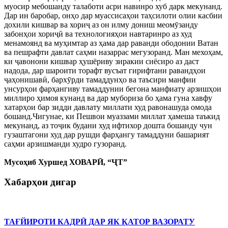
муосир мебошанду талаботи асри навинро хуб дарк мекунанд.
Дар ин баробар, онҳо дар муассисаҳои таҳсилоти олии касбии
дохили кишвар ва хориҷ аз он илму дониш меомӯзанду
забонҳои хориҷӣ ва технологияҳои навтаринро аз худ
менамоянд ва муҳимтар аз ҳама дар раванди ободонии Ватан
ва пешрафти давлат саҳми назаррас мегузоранд. Ман мехоҳам,
ки ҷавонони кишвар ҳушёриву зиракии сиёсиро аз даст
надода, дар шароити торафт вусъат гирифтани равандҳои
ҷаҳонишавӣ, бархӯрди тамаддунҳо ва таъсири манфии
унсурҳои фарҳангиву тамаддунии бегона манфиату арзишҳои
миллиро ҳимоя кунанд ва дар мубориза бо ҳама гуна хавфу
хатарҳои бар зидди давлату миллати худ равонашуда омода
бошанд.Чигунае, ки Пешвои муаззами миллат ҳамеша таъкид
мекунанд, аз тоҷик будани худ ифтихор дошта бошанду чун
гузаштагони худ дар рушди фарҳангу тамаддуни башарият
саҳми арзишманди худро гузоранд.
Мусоҳиб Хуршед ХОВАРӢ, “ҶТ”
Хабарҳои дигар
ТАҒЙИРОТИ КАДРӢ ДАР ЯК ҚАТОР ВАЗОРАТУ