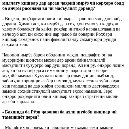
миллату кишвар дар арсаи ҷаҳонӣ имрӯз чӣ корҳоро бояд
ба анҷом расонанд ва чӣ масъулият доранд?
- Воқеан, роҳбарияти олии кишвар аз ҷавонон умедҳои зиёд
доранд. Ҳамин аст, ки имрӯз дар соҳаҳои гуногун кадрҳои
ҷавону болаёқат ба ҳайси роҳбар интихоб карда шудаанд ва
хеле хуб аст, ки онҳо низ дар ҷавоб ба боварии Роҳбари
кишвар самаранок пайи фаъолиятанду саҳмгузори рушди
соҳаҳои хеш.
Ҷавонон имрӯз барои ободонии меҳан, пешрафти он ва
муаррифии шоистаи меҳан дар арсаи байналмилалӣ
масъулияти бузургро бар дӯш доранд. Аз ин рӯ, онҳоро лозим
аст, ки бо истифода аз имконияту шароитҳои созгори
муҳайёнамудаи Ҳукумати кишвар илму дониш омӯзанд,
забонҳои хориҷиро аз бар намоянд, мутахассиси хуби соҳаи
хеш гарданд ва дар ҳифзи арзишҳои миллию дастовардҳои
замони соҳибистиқлолӣ масъулият эҳсос намоянд. Зеро
онҳоро роҳбарияти олии кишвар захираи стратегии миллӣ
арзёбӣ кардаанд.
- Бахшида ба Рӯзи ҷавонон ба аҳли шубоби кишвар чӣ
таманниёт доред?
- Мо ифтихор дорем, ки ҷавонони мо ҳамқадами замони