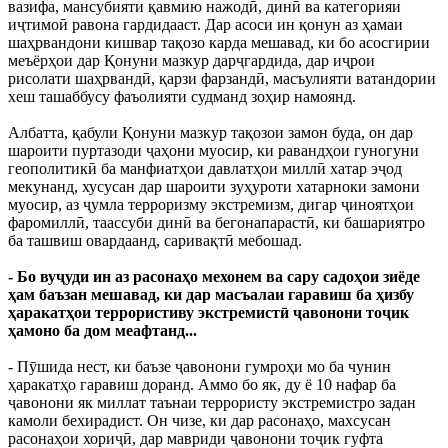
вазифа, мансубияти қавмию нажодӣ, динӣ ва категорияи
иҷтимоӣ равона гардидааст. Дар асоси ин қонун аз ҳамаи
шаҳрвандони кишвар тақозо карда мешавад, ки бо асосгирии
меъёрҳои дар Қонуни мазкур дарҷгардида, дар иҷрои
рисолати шаҳрвандӣ, қарзи фарзандӣ, масъулияти ватандории
хеш ташаббусу фаъолияти судманд зоҳир намоянд.
Албатта, қабули Қонуни мазкур тақозои замон буда, он дар
шароити пуртазоди ҷаҳони муосир, ки равандҳои гуногуни
геополитикӣ ба манфиатҳои давлатҳои миллӣ хатар эҷод
мекунанд, хусусан дар шароити зуҳуроти хатарноки замони
муосир, аз ҷумла терроризму экстремизм, дигар ҷиноятҳои
фаромиллӣ, таассуби динӣ ва бегонапарастӣ, ки башариятро
ба ташвиш овардаанд, саривақтӣ мебошад.
- Бо вуҷуди ин аз расонаҳо мехонем ва сару садоҳои зиёде
ҳам баъзан мешавад, ки дар масъалаи гаравиш ба ҳизбу
ҳаракатҳои террористиву экстремистӣ ҷавонони тоҷик
ҳамоно ба дом меафтанд...
- Пӯшида нест, ки баъзе ҷавонони гумроҳи мо ба чунин
ҳаракатҳо гаравиш доранд. Аммо бо як, ду ё 10 нафар ба
ҷавонони як миллат таънаи террористу экстремистро задан
камоли бехирадист. Он чизе, ки дар расонаҳо, махсусан
расонаҳои хориҷӣ, дар мавриди ҷавонони тоҷик гуфта