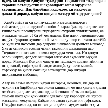
будед, ки қабули Қонуни Ҷумҳурии Тоҷикистон “Дар бораи
тарбияи ватандӯстии шаҳрвандон” амри зарурӣ ва
саривақтист. Дар баробари иқдомҳое, ки мақомоти
давлатӣ доранд, қабули қонуни мазкур чӣ зарурат дошт?
- Ҳанӯз зиёда аз сӣ сол муқаддам назарияпардозону
сиёсатмадорони аврупоӣ пешбинӣ карда буданд, ки ҷомеаҳои
кишварҳои пасошуравӣ гирифтори буҳрони ҳувият гашта, ба
мушкили ҷиддӣ рӯ ба рӯ мегарданд. Дар илми равоншиносии
имрӯза буҳрони ҳувият ин ба маънои душвор гаштани дастёбӣ
ба ҳувияти нафсонӣ дар даврони навҷавонӣ дониста мешавад.
Яке аз омилҳои асосии ҷанги таҳмилии шаҳрвандӣ дар
Тоҷикистон низ ҳамин омил шумурда мешавад. Ин қонун
барои имрӯзу фардои кишвари азизамон аҳамияти муҳим
дорад. Мақсади Қонуни мазкур ин ташаккул додани айнияти
шаҳрвандӣ, сифатҳои баланди ахлоқӣ, ҳувияти миллӣ,
тафаккур ва ҳисси баланди ватандӯстӣ дар ниҳоди
шаҳрвандон мебошад.
Агар ба вазъи имрӯзаи ҷаҳон нигарем, мебинем, ки дар ин
ҷаҳони тағйирёбанда ҷавонони кишвари мо низ ҳамчун қисми
осебпазири ҷомеа аз равандҳои бегонашавӣ эмин набуда,
тамоми шохаҳои ҳокимияти давлатӣ дар баробари он эҳсоси
масъулият мекунанд. Қабули ин санад гувоҳи ин гуфтаҳост.
Ногуфта намонад, ки ин қонуни ҳаётан муҳим қабл аз ҳама