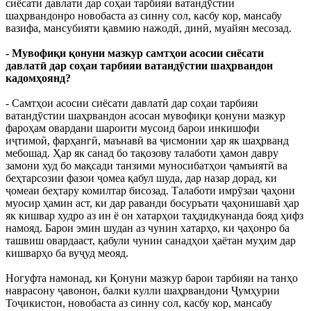
сиёсати давлатӣ дар соҳаи тарбияи ватандӯстии
шаҳрвандонро новобаста аз синну сол, касбу кор, мансабу
вазифа, мансубияти қавмию нажодӣ, динӣ, муайян месозад.
- Мувофиқи қонуни мазкур самтҳои асосии сиёсати
давлатӣ дар соҳаи тарбияи ватандӯстии шаҳрвандон
кадомҳоянд?
- Самтҳои асосии сиёсати давлатӣ дар соҳаи тарбияи
ватандӯстии шаҳрвандон асосан мувофиқи қонуни мазкур
фароҳам овардани шароити мусоид барои инкишофи
иҷтимоӣ, фарҳангӣ, маънавӣ ва ҷисмонии ҳар як шаҳрванд
мебошад. Ҳар як санад бо тақозову талаботи ҳамон давру
замони худ бо мақсади танзими муносибатҳои ҷамъиятӣ ва
беҳтарсозии фазои ҷомеа қабул шуда, дар назар дорад, ки
ҷомеаи беҳтару комилтар бисозад. Талаботи имрӯзаи ҷаҳони
муосир ҳамин аст, ки дар раванди босуръати ҷаҳонишавӣ ҳар
як кишвар худро аз ин ё он хатарҳои таҳдидкунанда бояд ҳифз
намояд. Барои эмин шудан аз чунин хатарҳо, ки ҷаҳонро ба
ташвиш овардааст, қабули чунин санадҳои ҳаётан муҳим дар
кишварҳо ба вуҷуд меояд.
Ногуфта намонад, ки Қонуни мазкур барои тарбияи на танҳо
наврасону ҷавонон, балки кулли шаҳрвандони Ҷумҳурии
Тоҷикистон, новобаста аз синну сол, касбу кор, мансабу