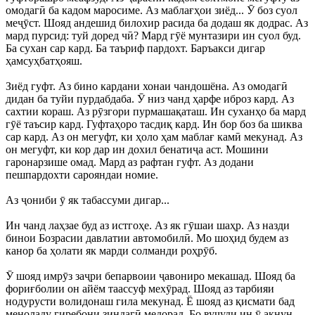
омодагӣ ба кадом маросиме. Аз маблағҳои зиёд... Ӯ боз суол
меҷӯст. Шояд андешид билохир расида ба додаш як додрас. Аз
мард пурсид: туй доред чӣ? Мард гӯё мунтазири ин суол буд.
Ба сухан сар кард. Ба таъриф пардохт. Баръакси дигар
ҳамсуҳбатҳояш.
Зиёд гуфт. Аз бино кардани хонаи чандошёна. Аз омодагӣ
дидан ба туйи пурдабдаба. Ӯ низ чанд ҳарфе иброз кард. Аз
сахтии кораш. Аз рӯзгори пурмашақаташ. Ин суханҳо ба мард
гӯё таъсир кард. Гуфтаҳоро тасдиқ кард. Ин бор боз ба шиква
сар кард. Аз он мегуфт, ки ҳоло ҳам маблағ камӣ мекунад. Аз
он мегуфт, ки кор дар ин дохил бенатиҷа аст. Мошини
гаронарзише омад. Мард аз рафтан гуфт. Аз додани
пешпардохти сарояндаи номие.
Аз ҷониби ӯ як табассуми дигар...
Ин чанд лаҳзае буд аз истгоҳе. Аз як гӯшаи шаҳр. Аз назди
бинои Бозрасии давлатии автомобилӣ. Мо шоҳид будем аз
канор ба ҳолати як марди солманди роҳрӯб.
Ӯ шояд имрӯз заҷри бепарвоии ҷавониро мекашад. Шояд ба
фориғболии он айём таассуф мехӯрад. Шояд аз тарбияи
нодурусти волидонаш гила мекунад. Ё шояд аз қисмати бад
меноладу гиребони зиндагӣ медорад. Бо вуҷуди ин ӯ акнун