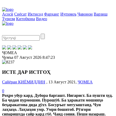
Асосӣ
Сиёсат
Иқтисод
Фарҳанг
Иҷтимоъ
Ҷавонон
Варзиш
Туризм
Китобхона
Видео
ҶОМЕА
Ҷумъа
07 Август 2026
8:47:23
ИСТЕ ДАР ИСТГОҲ
Сайёраи ҚИЁМИДДИН
, 13 Август 2021,
ҶОМЕА
0
Роҳро убур кард. Дубора баргашт. Нигарист. Ба пушти худ.
Ба ҷодаи пурмошин. Пурошӯб. Ба ҳаракати мошинҳо
беҳаракатона дида дӯхт. Босуръат мегузаштанд. Чун
лаҳзаҳо. Лаҳзаҳои умр. Умри бошитоб. Рӯзгори
сипаришуда сайр кард гӯё. Чанд сония. Пеши назараш.