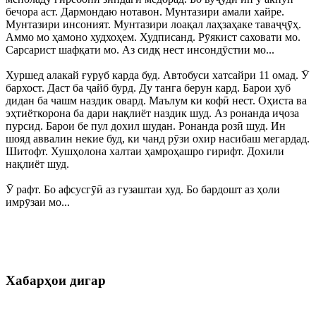
бечора аст. Дармондаю нотавон. Мунтазири амали хайре.
Мунтазири инсоният. Мунтазири лоақал лаҳзаҳаке таваҷҷӯҳ.
Аммо мо ҳамоно худхоҳем. Худписанд. Рӯякист саховати мо.
Сарсарист шафқати мо. Аз сидқ нест инсондӯстии мо...
Хуршед алакай ғуруб карда буд. Автобуси хатсайри 11 омад. Ӯ
бархост. Даст ба ҷайб бурд. Ду танга берун кард. Барои хуб
дидан ба чашм наздик овард. Маълум ки кофӣ нест. Оҳиста ва
эҳтиёткорона ба дари нақлиёт наздик шуд. Аз ронанда иҷоза
пурсид. Барои бе пул дохил шудан. Ронанда розӣ шуд. Ин
шояд аввалин некие буд, ки чанд рӯзи охир насибаш мегардад.
Шитофт. Хушҳолона халтаи ҳамроҳашро гирифт. Дохили
нақлиёт шуд.
Ӯ рафт. Бо афсусгӯӣ аз гузаштаи худ. Бо бардошт аз ҳоли
имрӯзаи мо...
Хабарҳои дигар