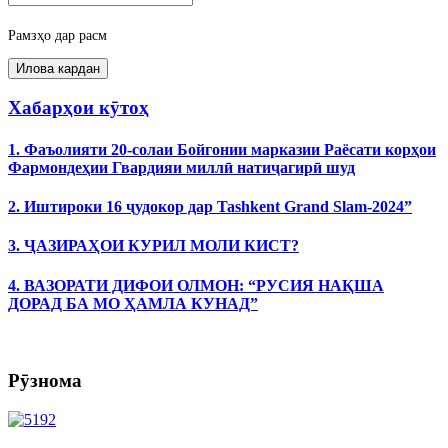
Рамзҳо дар расм
Хабарҳои кӯтоҳ
1. Фаъолияти 20-солаи Бойгонии марказии Раёсати корҳои
Фармондеҳии Гвардияи миллӣ натиҷагирӣ шуд
2. Иштироки 16 ҷудокор дар Tashkent Grand Slam-2024”
3. ҶАЗИРАҲОИ КУРИЛ МОЛИ КИСТ?
4. ВАЗОРАТИ ДИФОИ ОЛМОН: “РУСИЯ НАҚША
ДОРАД БА МО ҲАМЛА КУНАД”
Рӯзнома