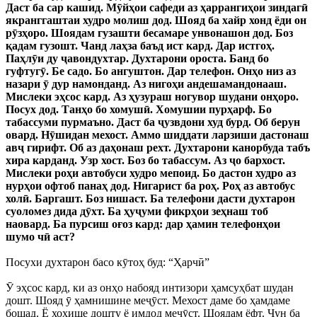
Даст ба сар кашид. Мӯйҳои сафеди аз ҳаррангиҳои зиндагӣ
якранггаштаи худро молиш дод. Шояд ба хайр хонд ёди он
рӯзҳоро. Шоядам гузашти бесамаре унвонашон дод. Боз
қадам гузошт. Чанд лаҳза баъд ист кард. Дар истгоҳ.
Паҳлӯи ду ҷавондухтар. Духтарони ороста. Банд бо
гуфтугӯ. Бе садо. Бо ангуштон. Дар телефон. Онҳо низ аз
назари ӯ дур намонданд. Аз нигоҳи андешамандонааш.
Мислеки эҳсос кард. Аз ҳузураш ногувор шудани онҳоро.
Посух дод. Танҳо бо хомушӣ. Хомушии пурҳарф. Бо
табассуми пурмаъно. Даст ба ҷузвдони худ бурд. Об берун
овард. Нӯшидан мехост. Аммо шиддати ларзиши дастонаш
авҷ гирифт. Об аз даҳонаш рехт. Духтарони канорбуда табъ
хира карданд. Узр хост. Боз бо табассум. Аз ҷо бархост.
Мислеки роҳи автобуси худро мепоид. Бо дастон худро аз
нурҳои офтоб панаҳ дод. Нигарист ба роҳ. Роҳ аз автобус
холӣ. Баргашт. Боз нишаст. Ба телефони дасти духтарон
суоломез дида дӯхт
. Ба ҳуҷуми фикрҳои зеҳнаш тоб
наовард. Ба пурсиш оғоз кард: дар ҳамин телефонҳои
шумо чӣ аст?
Посухи духтарон басо кӯтоҳ буд: “Ҳарчӣ”
Ӯ эҳсос кард, ки аз онҳо набояд интизори ҳамсуҳбат шудан
дошт. Шояд ӯ ҳамнишине меҷӯст. Мехост даме бо ҳамдаме
бошад. Ё хоҳише дошту ё имдод меҷӯст. Шоядам ёфт. Чун ба