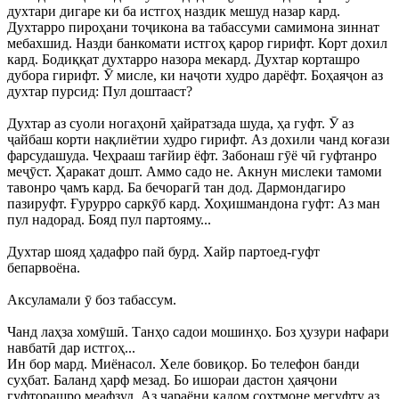
духтари дигаре ки ба истгоҳ наздик мешуд назар кард.
Духтарро пироҳани тоҷикона ва табассуми самимона зиннат
мебахшид. Назди банкомати истгоҳ қарор гирифт. Корт дохил
кард. Бодиққат духтарро назора мекард. Духтар корташро
дубора гирифт. Ӯ мисле, ки наҷоти худро дарёфт. Боҳаяҷон аз
духтар пурсид: Пул доштааст?
Духтар аз суоли ногаҳонӣ ҳайратзада шуда, ҳа гуфт. Ӯ аз
ҷайбаш корти нақлиётии худро гирифт. Аз дохили чанд коғази
фарсудашуда. Чеҳрааш тағйир ёфт. Забонаш гӯё чӣ гуфтанро
меҷӯст. Ҳаракат дошт. Аммо садо не. Акнун мислеки тамоми
тавонро ҷамъ кард. Ба бечорагӣ тан дод. Дармондагиро
пазируфт. Ғурурро саркӯб кард. Хоҳишмандона гуфт: Аз ман
пул надорад. Бояд пул партояму...
Духтар шояд ҳадафро пай бурд. Хайр партоед-гуфт
бепарвоёна.
Аксуламали ӯ боз табассум.
Чанд лаҳза хомӯшӣ. Танҳо садои мошинҳо. Боз ҳузури нафари
навбатӣ дар истгоҳ...
Ин бор мард. Миёнасол. Хеле бовиқор. Бо телефон банди
суҳбат. Баланд ҳарф мезад. Бо ишораи дастон ҳаяҷони
гуфторашро меафзуд. Аз ҷараёни кадом сохтмоне мегуфту аз