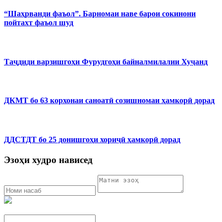
“Шаҳрванди фаъол”. Барномаи наве барои сокинони
пойтахт фаъол шуд
Таҷдиди варзишгоҳи Фурудгоҳи байналмилалии Хуҷанд
ДКМТ бо 63 корхонаи саноатӣ созишномаи ҳамкорӣ дорад
ДДСТДТ бо 25 донишгоҳи хориҷӣ ҳамкорӣ дорад
Эзоҳи худро нависед