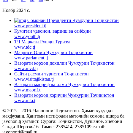
Ноябр 2024 c.
Cомонаи Президенти Ҷумҳурии Тоҷикистон
www.president.tj
Кумитаи ҷавонон, варзиш ва сайёҳии
www.youth.tj
ТҶ Маркази Рушди Туризм
www.tdc.tj
Маҷлиси Олии Ҷумҳурии Тоҷикистон
www.parlament.tj
Вазорати корҳои дохилии Ҷумҳурии Тоҷикистон
www.mvd.tj
Сайти расмии туристии Тоҷикистон
www.visittajikistan.tj
Вазорати маориф ва илми Ҷумҳурии Тоҷикистон
www.maorif.tj
Вазорати корҳои хориҷии Ҷумҳурии Тоҷикистон
www.mfa.tj
© 2015—2016. Ҷавонони Тоҷикистон. Ҳамаи ҳуқуқҳо
маҳфузанд. Ҳангоми истифодаи матолиби сомона ишора ба
javonon.tj ҳатмист. Суроға: Тоҷикистон, Душанбе, хиёбони
Саъдӣ Шерозӣ-16. Тамос: 2385414, 2385109 e-mail:
javonontj@mail.ru