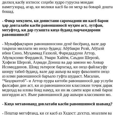
дилхоҳ касбу ихтисос соҳиби худро гурусна мондан
намегузорад, агар, ки молики касб ба он меҳр ва боварӣ дошта
бошад.
- Фикр мекунем, ки донистани саромадони ин касб барои
ҳар довталаби касби равоншиносӣ муҳим аст, лутфан,
мегуфтед, ки дар гузашта киҳо буданд парчамдорони
равоншиносӣ?
- Муваффақтарин равоншиносони дунё бисёранд, вале дар
таърихи миллати мо инҳо буданд: Абӯбакри Розӣ, Абӯалӣ
ибни Сино, Муҳаммад Ғаззолӣ, Фаридаддуни Аттор,
Абулқосими Фирдавсӣ, Умари Хайём, Саъдии Шерозӣ,
Ҳофизи Шерозӣ, Аҳмади Дониш ва дар замони мо Анвар
Исомиддинов. Шояд эътирозе бархезад, ки онҳо файласуфу
шоиру табиб буданд, вале дар ашъор ва кору фаъолияти онҳо
аз илми равоншиносӣ баръало гуфта шудааст. Масалан,
“Чаҳоркитоб”- и Аттор пурра китоби равоншиносӣ дар услуби
фалсафаи дин аст, ки аз равоншиносии классикии тоҷик дарак
медиҳад ва илова бояд намуд, ки ин як самти кори илмӣ барои
шогирдон аст. Яъне равоншиносӣ дар ашъори классикони мо.
- Киҳо метавонанд довлатаби касби равоншиносӣ шаванд?
- Пештар мегуфтанд, ки се касб аз Худост: духтур, муаллим ва