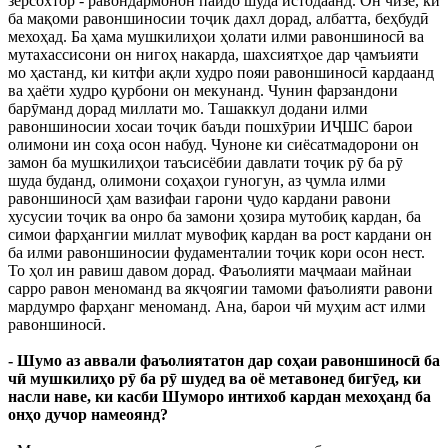
зерсохтор - равондармонон пайдо шуда истодаанд. Он чизе, ки
ба мақоми равоншиносии тоҷик дахл дорад, албатта, беҳбудӣ
мехоҳад. Ба ҳама мушкилиҳои ҳолати илми равоншиносӣ ва
мутахассисони он нигоҳ накарда, шахсиятҳое дар ҷамъияти
мо ҳастанд, ки китфи ақли худро пояи равоншиносӣ кардаанд
ва ҳаёти худро қурбони он мекунанд. Чунин фарзандони
барӯманд дорад миллати мо. Ташаккул додани илми
равоншиносии хосаи тоҷик баъди пошхӯрии ИҶШС барои
олимони ин соҳа осон набуд. Чуноне ки сиёсатмадорони он
замон ба мушкилиҳои таъсисёбии давлати тоҷик рӯ ба рӯ
шуда буданд, олимони соҳаҳои гуногун, аз ҷумла илми
равоншиносӣ ҳам вазифаи гарони ҷудо кардани равони
хусусии тоҷик ва онро ба замони ҳозира мутобиқ кардан, ба
симои фарҳангии миллат мувофиқ кардан ва рост кардани он
ба илми равоншиносии фудаменталии тоҷик кори осон нест.
То ҳол ин равиш давом дорад. Фаъолияти маҷмааи майнаи
сарро равон меноманд ва якҷоягии тамоми фаъолияти равони
мардумро фарҳанг меноманд. Ана, барои чӣ муҳим аст илми
равоншиносӣ.
- Шумо аз аввали фаъолиятатон дар соҳаи равоншиносӣ ба
чӣ мушкилиҳо рӯ ба рӯ шудед ва оё метавонед бигӯед, ки
насли наве, ки касби Шуморо интихоб кардан мехоҳанд ба
онҳо дучор намеоянд?