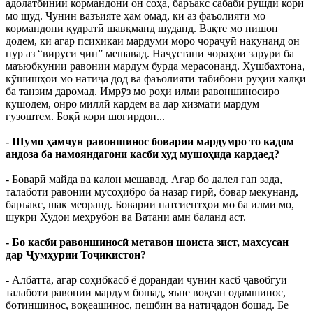
адолатбинии кормандони он соҳа, баръакс сабаби рушди кори
мо шуд. Чунин вазъияте ҳам омад, ки аз фаъолияти мо
кормандони қудратӣ шавқманд шуданд. Вақте мо нишон
додем, ки агар психикаи мардуми моро чораҷӯӣ накунанд он
пур аз “вируси ҷин” мешавад. Наҷустани чораҳои зарурӣ ба
маъюбкунии равонии мардум бурда мерасонанд. Хушбахтона,
кӯшишҳои мо натиҷа дод ва фаъолияти табибони руҳии халқӣ
ба танзим даромад. Имрӯз мо роҳи илми равоншиносиро
кушодем, онро миллӣ кардем ва дар хизмати мардум
гузоштем. Боқӣ кори шогирдон...
- Шумо ҳамчун равоншинос боварии мардумро то кадом
андоза ба намояндагони касби худ мушоҳида кардаед?
- Боварӣ майда ва калон мешавад. Агар бо далел гап зада,
талаботи равонии мусоҳибро ба назар гирӣ, бовар мекунанд,
баръакс, шак меоранд. Боварии патсиентҳои мо ба илми мо,
шукри Худои меҳрубон ва Ватани амн баланд аст.
- Бо касби равоншиносӣ метавон шоиста зист, махсусан
дар Ҷумҳурии Тоҷикистон?
- Албатта, агар соҳибкасб ё дорандаи чунин касб ҷавобгӯи
талаботи равонии мардум бошад, яъне воқеан одамшинос,
ботиншинос, воқеашинос, пешбин ва натиҷадон бошад. Бе