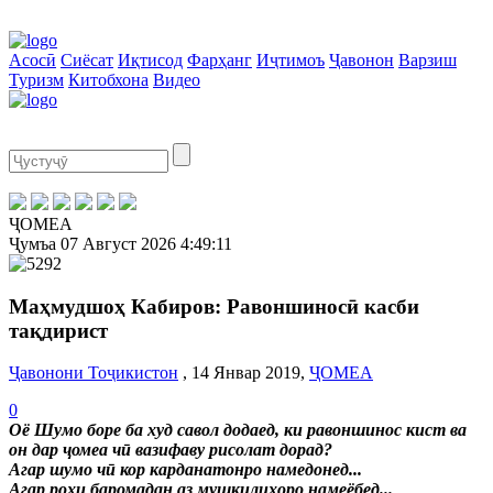
Асосӣ
Сиёсат
Иқтисод
Фарҳанг
Иҷтимоъ
Ҷавонон
Варзиш
Туризм
Китобхона
Видео
ҶОМЕА
Ҷумъа
07 Август 2026
4:49:12
Маҳмудшоҳ Кабиров: Равоншиносӣ касби
тақдирист
Ҷавонони Тоҷикистон
, 14 Январ 2019,
ҶОМЕА
0
Оё Шумо боре ба худ савол додаед, ки равоншинос кист ва
он дар ҷомеа чӣ вазифаву рисолат дорад?
Агар шумо чӣ кор карданатонро намедонед...
Агар роҳи баромадан аз мушкилиҳоро намеёбед...