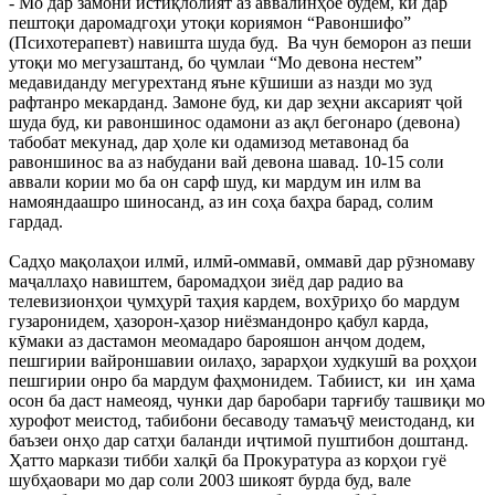
- Мо дар замони истиқлолият аз аввалинҳое будем, ки дар
пештоқи даромадгоҳи утоқи кориямон “Равоншифо”
(Психотерапевт) навишта шуда буд. Ва чун беморон аз пеши
утоқи мо мегузаштанд, бо ҷумлаи “Мо девона нестем”
медавиданду мегурехтанд яъне кӯшиши аз назди мо зуд
рафтанро мекарданд. Замоне буд, ки дар зеҳни аксарият ҷой
шуда буд, ки равоншинос одамони аз ақл бегонаро (девона)
табобат мекунад, дар ҳоле ки одамизод метавонад ба
равоншинос ва аз набудани вай девона шавад. 10-15 соли
аввали кории мо ба он сарф шуд, ки мардум ин илм ва
намояндаашро шиносанд, аз ин соҳа баҳра барад, солим
гардад.
Садҳо мақолаҳои илмӣ, илмӣ-оммавӣ, оммавӣ дар рӯзномаву
маҷаллаҳо навиштем, баромадҳои зиёд дар радио ва
телевизионҳои ҷумҳурӣ таҳия кардем, вохӯриҳо бо мардум
гузаронидем, ҳазорон-ҳазор ниёзмандонро қабул карда,
кӯмаки аз дастамон меомадаро барояшон анҷом додем,
пешгирии вайроншавии оилаҳо, зарарҳои худкушӣ ва роҳҳои
пешгирии онро ба мардум фаҳмонидем. Табиист, ки ин ҳама
осон ба даст намеояд, чунки дар баробари тарғибу ташвиқи мо
хурофот меистод, табибони бесаводу тамаъҷӯ меистоданд, ки
баъзеи онҳо дар сатҳи баланди иҷтимоӣ пуштибон доштанд.
Ҳатто маркази тибби халқӣ ба Прокуратура аз корҳои гуё
шубҳаовари мо дар соли 2003 шикоят бурда буд, вале