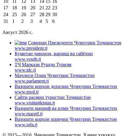
10
11
12
13
14
15
16
17
18
19
20
21
22
23
24
25
26
27
28
29
30
31
1
2
3
4
5
6
Август 2026 c.
Cомонаи Президенти Ҷумҳурии Тоҷикистон
www.president.tj
Кумитаи ҷавонон, варзиш ва сайёҳии
www.youth.tj
ТҶ Маркази Рушди Туризм
www.tdc.tj
Маҷлиси Олии Ҷумҳурии Тоҷикистон
www.parlament.tj
Вазорати корҳои дохилии Ҷумҳурии Тоҷикистон
www.mvd.tj
Сайти расмии туристии Тоҷикистон
www.visittajikistan.tj
Вазорати маориф ва илми Ҷумҳурии Тоҷикистон
www.maorif.tj
Вазорати корҳои хориҷии Ҷумҳурии Тоҷикистон
www.mfa.tj
© 2015—2016. Ҷавонони Тоҷикистон. Ҳамаи ҳуқуқҳо