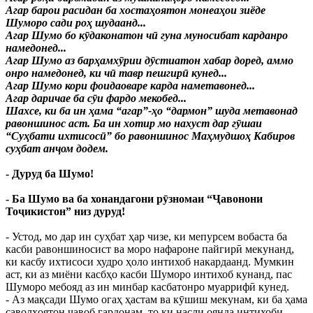
Агар барои расидан ба хостаҳоятон монеаҳои зиёде
Шуморо сади роҳ шудаанд...
Агар Шумо бо кӯдаконатон чӣ гуна муносибат карданро
намедонед...
Агар Шумо аз барҳамхӯрии дӯстиатон хабар доред, аммо
онро намедонед, ки чӣ тавр пешгирӣ кунед...
Агар Шумо кори фоидаоваре карда наметавонед...
Агар даричае ба сӯи фардо мекобед...
Шахсе, ки ба ин ҳама “агар”-ҳо “дармон” шуда метавонад
равоншинос аст. Ба ин хотир мо нахуст дар гӯшаи
“Суҳбати ихтисосӣ” бо равоншинос Маҳмудшоҳ Кабиров
суҳбат анҷом додем.
- Дуруд ба Шумо!
- Ба Шумо ва ба хонандагони рӯзномаи “Ҷавонони
Тоҷикистон” низ дуруд!
- Устод, мо дар ин суҳбат ҳар чизе, ки мепурсем вобаста ба
касби равоншиносист ва моро нафароне пайгирӣ мекунанд,
ки касбу ихтисоси худро ҳоло интихоб накардаанд. Мумкин
аст, ки аз миёни касбҳо касби Шуморо интихоб кунанд, пас
Шуморо мебояд аз ин минбар касбатонро муаррифӣ кунед.
- Аз мақсади Шумо огаҳ ҳастам ва кӯшиш мекунам, ки ба ҳама
саволҳоятон ҷавоб гардонам, то ки насли оянда интихоби