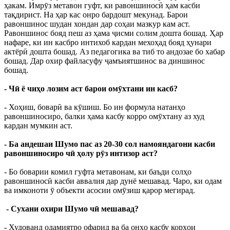
ҳакам. Имрӯз метавон гуфт, ки равоншиносӣ ҳам касби
тақдирист. На ҳар кас онро бардошт мекунад. Барои
равоншинос шудан хондан дар соҳаи мазкур кам аст.
Равоншинос бояд пеш аз ҳама ҷисми солим дошта бошад. Ҳар
нафаре, ки ин касбро интихоб кардан мехоҳад бояд ҳунари
актёрӣ дошта бошад. Аз педагогика ва тиб то андозае бо хабар
бошад. Дар охир файласуфу ҷамъиятшинос ва диншинос
бошад.
- Чӣ ё чиҳо лозим аст барои омӯхтани ин касб?
- Хоҳиш, боварӣ ва кӯшиш. Бо ин формула натанҳо
равоншиносиро, балки ҳама касбу корро омӯхтану аз худ
кардан мумкин аст.
- Ба андешаи Шумо пас аз 20-30 сол намояндагони касби
равоншиносиро чӣ ҳолу рӯз интизор аст?
- Бо боварии комил гуфта метавонам, ки баъди солҳо
равоншиносӣ касби аввалия дар дунё мешавад. Чаро, ки одам
ва имконоти ӯ объекти асосии омӯзиш қарор мегирад.
- Сухани охири Шумо чӣ мешавад?
- Худованд одамиятро офарид ва ба онҳо касбу корҳои