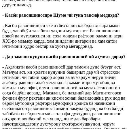
дуруст намояд.
- Касби равоншиносиро Шумо чӣ гуна тавсиф медиҳед?
- Касби равоншиносӣ яке аз беҳтарин касбҳои ҳозиразамон
буда, ҷавобгӯи талаботи ҷаҳони муосир аст. Равоншиносии
воқеӣ ва мутахассиси ин соҳа модели рафтори одамони асри
XXI-ро меъмор карда, ҳам зиндагии дигарон ва ҳам сатҳи
иҷтимоии худро беҳтар ва хубтар мегардонад.
- Дар замони кунуни касби равоншиносӣ чӣ аҳмият дорад?
- Аҳамияти касби равоншиносӣ дар тамоми дунё бузург аст.
Маълум аст, ки ҳолати кунунии башарият дар чӣ стрессҳои
иҷтимоӣ, чӣ табиӣ қарор дорад ва аз мардум нерӯи зиёди
асабиву равонӣ талаб мекунад ва ҳамаи инро мутобиқ ва
комилан мувофиқ илми равоншиносӣ ва мутахассисони ин
соҳа ба дӯш доранд. Масалан, ба наздикӣ дар Магнитогорск
фоҷиаи фурӯ рехтани як қисми хонаи баландошёна рух дод ва
барои мутобиқи рафтори мувофиқи ҳодиса ба наздикони
осебдидагон равоншинос таъмин намуда буданд ва боз баъди
табобати осебҳои ҷисмӣ аз тарафи духтурон, равоншиносон
онҳоро тавонбахшӣ мекунанд, яъне дар баробари
наҷотдиҳандагону духтурону сухторхомушкунон, чорум