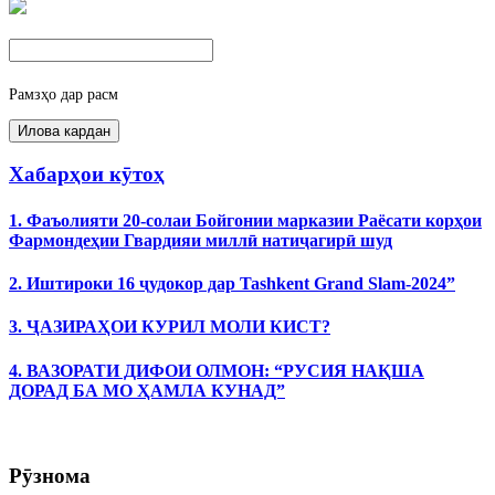
Рамзҳо дар расм
Хабарҳои кӯтоҳ
1. Фаъолияти 20-солаи Бойгонии марказии Раёсати корҳои
Фармондеҳии Гвардияи миллӣ натиҷагирӣ шуд
2. Иштироки 16 ҷудокор дар Tashkent Grand Slam-2024”
3. ҶАЗИРАҲОИ КУРИЛ МОЛИ КИСТ?
4. ВАЗОРАТИ ДИФОИ ОЛМОН: “РУСИЯ НАҚША
ДОРАД БА МО ҲАМЛА КУНАД”
Рӯзнома