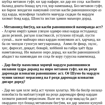
шубҳа метавон гуфт, ки ҳар нафаре, ки дар ин соҳа касбияти
баланд дошта бошад ҳеҷ гоҳ хор намешавад. Боз метавон гуфт,
ки барои зиндагии намунавӣ сохтан касби равоншиносиро аз
худ карда, мувофиқи талаботи мавҷуда сидқан ба мардум
хизмат бояд кард. Шоиста зистан ҳамин маъноро дорад.
- Метавонед бигӯед, ки касби равоншиносӣ намиранда аст?
- Агарчи имрӯз ҳамаи узвҳои одамро иваз карда истодаанд:
дили резинӣ, рагҳои пластмассӣ, устухони пӯлодӣ, пусти
сунъӣ... вале майнаро иваз кардан номумкин аст, ҳарчанд, ки
ба он чипҳои гуногун мегузаронанд. Аммо бе фикр, эҳсос,
ҳис, фаросат, диққат, боварӣ, хоббинӣ ва ғайра ҳаёт буда
наметавонад. Ин маънои онро дорад, ки касби равоншиносӣ
абадист ва намояндаи ин соҳа бе кору гурусна намемонад.
- Дар бисёр мамолики хориҷӣ мардум равоншиноси
оилавии худро доранд ва инро метавон гуфт, ки як роҳи
даромади иловагии равоншинос аст. Оё Шумо ба мардум
чунин хизмат мерасонед ва ё роҳи даромади иловагии
дигаре доред?
- Дар мо ҳам хеле зиёд аст чунин ҳолатҳо. Мо ба бисёр оилаҳо
новобаста ба маблағгузорӣ ва роҳи даромадро фикр кардан
хизмати равонӣ мерасонам. Вале ин ҷо агар мақсад ба даст
овардани пул бошад метавонам бигӯям, ки дар замони кунунӣ