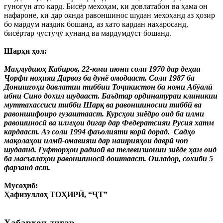
гуногун ато кард. Бисёр мехоҳам, ки довлатабон ва ҳама он
нафароне, ки дар оянда равоншинос шудан мехоҳанд аз ҳозир
бо мардум наздик бошанд, аз хато кардан наҳаросанд,
бисёртар ҷустуҷӯ кунанд ва мардумдӯст бошанд.
Шарҳи ҳол:
Маҳмудшоҳ Кабиров, 22-юми июни соли 1970 дар деҳаи
Ҷорфи ноҳияи Дарвоз ба дунё омодааст. Соли 1987 ба
Донишгоҳи давлатии тиббии Тоҷикистон ба номи Абӯалӣ
ибни Сино дохил шудааст. Баъдтар ординатураи клиникии
муттахассиси тибби Шарқ ва равоншиносии тиббӣ ва
равоншифоиро гузаштааст. Курсҳои зиёдро оид ба илми
равошиносӣ ва илмҳои дигар дар Федератсияи Русия хатм
кардааст. Аз соли 1994 фаъолияти корӣ дорад. Садҳо
мақолаҳои илмӣ-омавияш дар нашрияҳои даврӣ чоп
шудаанд. Гуфторҳои радиоӣ ва телевизионии зиёде ҳам оид
ба масъалаҳои равоншиносӣ доштааст. Оиладор, сохиби 5
фарзанд аст.
Мусоҳиб:
Ҳафизуллоҳ ТОҲИРӢ, “ҶТ”
Хабарҳои дигар