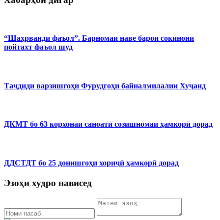
“Шаҳрванди фаъол”. Барномаи наве барои сокинони
пойтахт фаъол шуд
Таҷдиди варзишгоҳи Фурудгоҳи байналмилалии Хуҷанд
ДКМТ бо 63 корхонаи саноатӣ созишномаи ҳамкорӣ дорад
ДДСТДТ бо 25 донишгоҳи хориҷӣ ҳамкорӣ дорад
Эзоҳи худро нависед