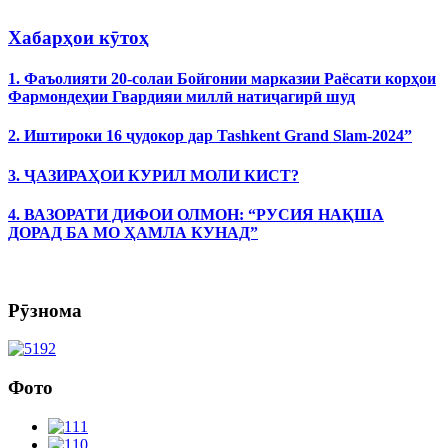
Хабарҳои кӯтоҳ
1. Фаъолияти 20-солаи Бойгонии марказии Раёсати корҳои
Фармондеҳии Гвардияи миллӣ натиҷагирӣ шуд
2. Иштироки 16 ҷудокор дар Tashkent Grand Slam-2024”
3. ҶАЗИРАҲОИ КУРИЛ МОЛИ КИСТ?
4. ВАЗОРАТИ ДИФОИ ОЛМОН: “РУСИЯ НАҚША
ДОРАД БА МО ҲАМЛА КУНАД”
Рӯзнома
Фото