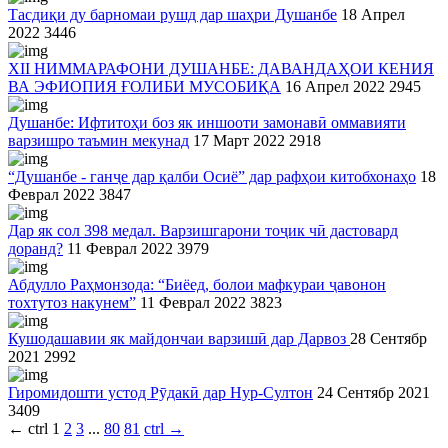
Тасдиқи ду барномаи рушд дар шаҳри Душанбе
18 Апрел
2022
3446
XII НИММАРАФОНИ ДУШАНБЕ: ДАВАНДАҲОИ КЕНИЯ
ВА ЭФИОПИЯ ҒОЛИБИ МУСОБИҚА
16 Апрел 2022
2945
Душанбе: Ифтитоҳи боз як иншооти замонавӣ оммавияти
варзишро таъмин мекунад
17 Март 2022
2918
“Душанбе - ганҷе дар қалби Осиё” дар рафҳои китобхонаҳо
18
Феврал 2022
3847
Дар як сол 398 медал. Варзишгарони тоҷик чӣ дастовард
доранд?
11 Феврал 2022
3979
Абдулло Раҳмонзода: “Биёед, болои мафкураи ҷавонон
тохтутоз накунем”
11 Феврал 2022
3823
Кушодашавии як майдончаи варзишӣ дар Дарвоз
28 Сентябр
2021
2992
Гиромидошти устод Рӯдакӣ дар Нур-Султон
24 Сентябр 2021
3409
←
ctrl
1
2
3
...
80
81
ctrl
→