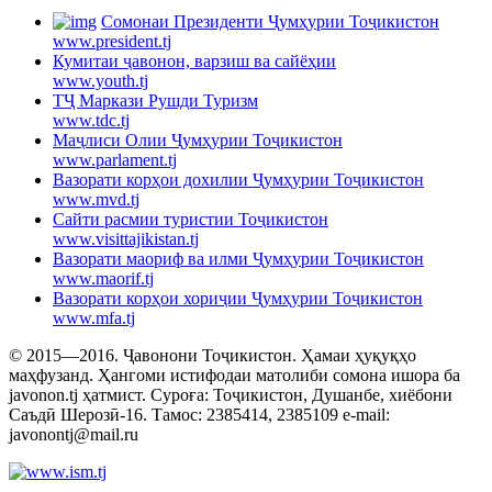
Cомонаи Президенти Ҷумҳурии Тоҷикистон
www.president.tj
Кумитаи ҷавонон, варзиш ва сайёҳии
www.youth.tj
ТҶ Маркази Рушди Туризм
www.tdc.tj
Маҷлиси Олии Ҷумҳурии Тоҷикистон
www.parlament.tj
Вазорати корҳои дохилии Ҷумҳурии Тоҷикистон
www.mvd.tj
Сайти расмии туристии Тоҷикистон
www.visittajikistan.tj
Вазорати маориф ва илми Ҷумҳурии Тоҷикистон
www.maorif.tj
Вазорати корҳои хориҷии Ҷумҳурии Тоҷикистон
www.mfa.tj
© 2015—2016. Ҷавонони Тоҷикистон. Ҳамаи ҳуқуқҳо
маҳфузанд. Ҳангоми истифодаи матолиби сомона ишора ба
javonon.tj ҳатмист. Суроға: Тоҷикистон, Душанбе, хиёбони
Саъдӣ Шерозӣ-16. Тамос: 2385414, 2385109 e-mail:
javonontj@mail.ru