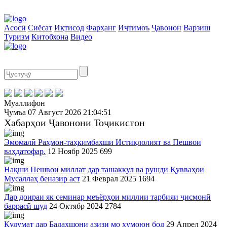
Асосӣ
Сиёсат
Иқтисод
Фарҳанг
Иҷтимоъ
Ҷавонон
Варзиш
Туризм
Китобхона
Видео
Муаллифон
Ҷумъа
07 Август 2026
21:04:52
Хабарҳои Ҷавонони Тоҷикистон
Эмомалӣ Раҳмон-таҳкимбахши Истиқлолият ва Пешвои
ваҳдатофар.
12 Ноябр 2025
699
Нақши Пешвои миллат дар ташаккул ва рушди Қувваҳои
Мусаллаҳ беназир аст
21 Феврал 2025
1694
Дар доираи як семинар меъёрҳои миллии тарбияи ҷисмонӣ
баррасӣ шуд
24 Октябр 2024
2784
Қудумат дар Бадахшони азизи мо ҳумоюн бод
29 Апрел 2024