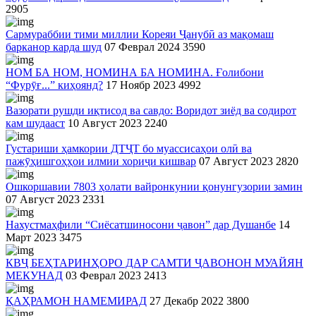
2905
Сармураббии тими миллии Кореяи Ҷанубӣ аз мақомаш
барканор карда шуд
07 Феврал 2024
3590
НОМ БА НОМ, НОМИНА БА НОМИНА. Ғолибони
“Фурӯғ...” киҳоянд?
17 Ноябр 2023
4992
Вазорати рушди иқтисод ва савдо: Воридот зиёд ва содирот
кам шудааст
10 Август 2023
2240
Густариши ҳамкории ДТҶТ бо муассисаҳои олӣ ва
пажӯҳишгоҳҳои илмии хориҷи кишвар
07 Август 2023
2820
Ошкоршавии 7803 ҳолати вайронкунии қонунгузории замин
07 Август 2023
2331
Нахустмаҳфили “Сиёсатшиносони ҷавон” дар Душанбе
14
Март 2023
3475
КВҶ БЕҲТАРИНҲОРО ДАР САМТИ ҶАВОНОН МУАЙЯН
МЕКУНАД
03 Феврал 2023
2413
ҚАҲРАМОН НАМЕМИРАД
27 Декабр 2022
3800