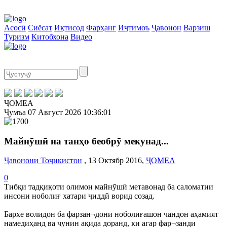
Асосӣ
Сиёсат
Иқтисод
Фарҳанг
Иҷтимоъ
Ҷавонон
Варзиш
Туризм
Китобхона
Видео
ҶОМЕА
Ҷумъа
07 Август 2026
10:36:02
Майнӯшӣ на танҳо беобрӯ мекунад...
Ҷавонони Тоҷикистон
, 13 Октябр 2016,
ҶОМЕА
0
Тибқи тадқиқоти олимон майнӯшӣ метавонад ба саломатии
инсони ноболиғ хатари ҷиддӣ ворид созад.
Бархе волидон ба фарзан¬дони ноболиғашон чандон аҳамият
намедиҳанд ва чунин ақида доранд, ки агар фар¬занди