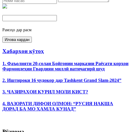
Рамзҳо дар расм
Хабарҳои кӯтоҳ
1. Фаъолияти 20-солаи Бойгонии марказии Раёсати корҳои
Фармондеҳии Гвардияи миллӣ натиҷагирӣ шуд
2. Иштироки 16 ҷудокор дар Tashkent Grand Slam-2024”
3. ҶАЗИРАҲОИ КУРИЛ МОЛИ КИСТ?
4. ВАЗОРАТИ ДИФОИ ОЛМОН: “РУСИЯ НАҚША
ДОРАД БА МО ҲАМЛА КУНАД”
Рӯзнома