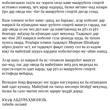
ноболиғашон таҳти на¬зорати онҳо каме машруботи спиртӣ
истеъмол намояд, ҷеҷ зарар надорад, балки метаво¬над назари
ӯро дар оянда нис¬бат ба машруботи спиртӣ дигар созад.
Вале олимон исбот наму¬данд, ки баръакс, агар ноболиғ дар
наврасӣ ба нӯшидани маш¬руботи спиртӣ машғул гардад, пас
дар оянда аз ин чиз дил кан¬да наметавонад ва рӯз аз рӯз
бештару зиёдтар ба нӯшидан одат мекунад. Тадқиқот дар
ми¬ёни 283 навраси ноболиғ гуза¬ронида шуда, ба чунин
хулоса овард. Роҳбари илмии тадқиқот Мириам Шнайдер
иброз дошта¬аст, ки тадқиқот фақат синну сол ва аз кадом
вақт ба майнӯшӣ шуруъ кардани ноболиғонро му¬айян намуд.
Агар шахс аз наврасӣ ба ис¬теъмоли машрубот машғул
ша¬вад, пас дар оянда ба майнӯшии зиёд роҳ медиҳад ва
оҳиста-оҳиста одат карда, ҳар рӯз аз машруботи спиртӣ
истифода мебарад.
Волидон бояд фарзандо¬ни худро нагузоранд ки ба нӯшидани
май одат кунанд. Майнӯшӣ на танҳо инсонро беобрӯ мекунад,
балки ба сало¬матии инсон зарари ҷиддӣ дорад.
Юсуф АБДУРАҲМОНОВ,
табиби оилавӣ