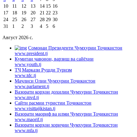
10
11
12
13
14
15
16
17
18
19
20
21
22
23
24
25
26
27
28
29
30
31
1
2
3
4
5
6
Август 2026 c.
Cомонаи Президенти Ҷумҳурии Тоҷикистон
www.president.tj
Кумитаи ҷавонон, варзиш ва сайёҳии
www.youth.tj
ТҶ Маркази Рушди Туризм
www.tdc.tj
Маҷлиси Олии Ҷумҳурии Тоҷикистон
www.parlament.tj
Вазорати корҳои дохилии Ҷумҳурии Тоҷикистон
www.mvd.tj
Сайти расмии туристии Тоҷикистон
www.visittajikistan.tj
Вазорати маориф ва илми Ҷумҳурии Тоҷикистон
www.maorif.tj
Вазорати корҳои хориҷии Ҷумҳурии Тоҷикистон
www.mfa.tj