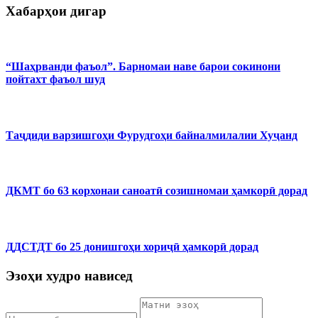
Хабарҳои дигар
“Шаҳрванди фаъол”. Барномаи наве барои сокинони
пойтахт фаъол шуд
Таҷдиди варзишгоҳи Фурудгоҳи байналмилалии Хуҷанд
ДКМТ бо 63 корхонаи саноатӣ созишномаи ҳамкорӣ дорад
ДДСТДТ бо 25 донишгоҳи хориҷӣ ҳамкорӣ дорад
Эзоҳи худро нависед