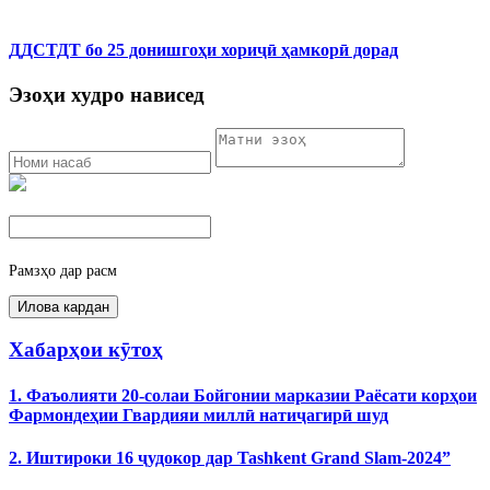
ДДСТДТ бо 25 донишгоҳи хориҷӣ ҳамкорӣ дорад
Эзоҳи худро нависед
Рамзҳо дар расм
Хабарҳои кӯтоҳ
1. Фаъолияти 20-солаи Бойгонии марказии Раёсати корҳои
Фармондеҳии Гвардияи миллӣ натиҷагирӣ шуд
2. Иштироки 16 ҷудокор дар Tashkent Grand Slam-2024”