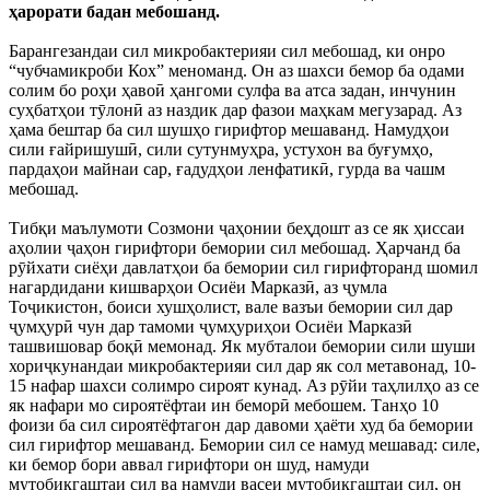
ҳарорати бадан мебошанд.
Барангезандаи сил микробактерияи сил мебошад, ки онро
“чубчамикроби Кох” меноманд. Он аз шахси бемор ба одами
солим бо роҳи ҳавоӣ ҳангоми сулфа ва атса задан, инчунин
суҳбатҳои тӯлонӣ аз наздик дар фазои маҳкам мегузарад. Аз
ҳама бештар ба сил шушҳо гирифтор мешаванд. Намудҳои
сили ғайришушӣ, сили сутунмуҳра, устухон ва буғумҳо,
пардаҳои майнаи сар, ғадудҳои ленфатикӣ, гурда ва чашм
мебошад.
Тибқи маълумоти Созмони ҷаҳонии беҳдошт аз се як ҳиссаи
аҳолии ҷаҳон гирифтори бемории сил мебошад. Ҳарчанд ба
рӯйхати сиёҳи давлатҳои ба бемории сил гирифторанд шомил
нагардидани кишварҳои Осиёи Марказӣ, аз ҷумла
Тоҷикистон, боиси хушҳолист, вале вазъи бемории сил дар
ҷумҳурӣ чун дар тамоми ҷумҳуриҳои Осиёи Марказӣ
ташвишовар боқӣ мемонад. Як мубталои бемории сили шуши
хориҷкунандаи микробактерияи сил дар як сол метавонад, 10-
15 нафар шахси солимро сироят кунад. Аз рӯйи таҳлилҳо аз се
як нафари мо сироятёфтаи ин беморӣ мебошем. Танҳо 10
фоизи ба сил сироятёфтагон дар давоми ҳаёти худ ба бемории
сил гирифтор мешаванд. Бемории сил се намуд мешавад: силе,
ки бемор бори аввал гирифтори он шуд, намуди
мутобиқгаштаи сил ва намуди васеи мутобиқгаштаи сил, он