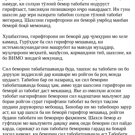
намуде, ки солҳои тӯлонӣ бемор табобати нодуруст
гирифтааст, тавсияҳои пизишконро иҷро накардааст. Ин гуна
шахсон дар зери назорати табибон солҳои тӯлонӣ табобат
мегиранд. Шахсони гирифторони ин беморӣ умрбод манбаи
беморӣ боқӣ мемонанд.
Хушбахтона, гирифторони ин беморӣ дар ҷумҳурии мо хеле
каманд. Гурӯҳҳое ба сил гирифтор мешаванд, ки
истеъмолкунандагони машрубот ва маводи мухаддир,
муҳоҷирони меҳнатӣ, маҳбусон, кормандони тиб, шахсоне, ки
бо ВНМО зиндагӣ мекунанд.
Сил бемории табабатшаванда буда, ташхис ва табобати он бо
доруҳои зиддисилӣ дар кишвари мо ройгон ба роҳ монда
шудааст. Табибон бар он назаранд, ки сил бемории
табобатшаванда бошад ҳам, аммо худи шахсони гирифтори ин
беморӣ аз табобат даст мекашанд. Яке аз омилҳои асосии
табобат нагирифтани беморони сил надоштани маълумот дар
бораи ройгон сурат гирифтани табобат ва бепул тақсим
шудани дорувориҳо мебошад. Бинобар ин мо табибонро зарур
аст, ки ҳар шахси ба ин беморӣ гирифтор мешавад, ройгон
будани табобати ин бемориро фаҳмонем. Шахси бемор аз
гуфтаҳои мо маълумоти дақиқу амиқ оиди бемории сил пайдо
карда, саривақт аз паи табобати беморияш гардад ва боварӣ
ҳосил намояд, ки бемории сил табобатшаванда аст.Табобати