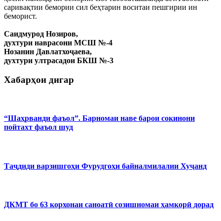
саривақтии бемории сил беҳтарин воситаи пешгирии ин
беморист.
Саидмурод Нозиров,
духтури наврасони МСШ №-4
Нозанин Давлатхоҷаева,
духтури ултрасадои БКШ №-3
Хабарҳои дигар
“Шаҳрванди фаъол”. Барномаи наве барои сокинони
пойтахт фаъол шуд
Таҷдиди варзишгоҳи Фурудгоҳи байналмилалии Хуҷанд
ДКМТ бо 63 корхонаи саноатӣ созишномаи ҳамкорӣ дорад