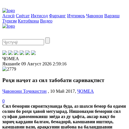
Асосӣ
Сиёсат
Иқтисод
Фарҳанг
Иҷтимоъ
Ҷавонон
Варзиш
Туризм
Китобхона
Видео
ҶОМЕА
Якшанбе
09 Август 2026
2:59:17
Роҳи наҷот аз сил табобати саривақтист
Ҷавонони Тоҷикистон
, 10 Май 2017,
ҶОМЕА
0
Сил бемории сирояткунанда буда, аз шахси бемор ба одами
солим бо роҳи ҳавоӣ мегузарад. Нишонаҳои бемории сил
сулфаи давомнокияш зиёда аз ду ҳафта, аксар вақт бо
хориҷ кардани балғам, бемадорӣ, камшавии иштиҳо,
камшавии вазн, арақкунии шабона ва баландшавии