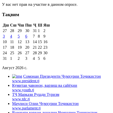
У вас нет прав на участие в данном опросе.
Тақвим
Дш
Сш
Чш
Пш
Ҷ
Ш
Яш
27
28
29
30
31
1
2
3
4
5
6
7
8
9
10
11
12
13
14
15
16
17
18
19
20
21
22
23
24
25
26
27
28
29
30
31
1
2
3
4
5
6
Август 2026 c.
Cомонаи Президенти Ҷумҳурии Тоҷикистон
www.president.tj
Кумитаи ҷавонон, варзиш ва сайёҳии
www.youth.tj
ТҶ Маркази Рушди Туризм
www.tdc.tj
Маҷлиси Олии Ҷумҳурии Тоҷикистон
www.parlament.tj
Вазорати корҳои дохилии Ҷумҳурии Тоҷикистон