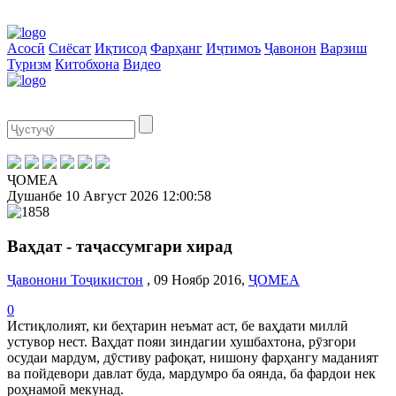
Асосӣ
Сиёсат
Иқтисод
Фарҳанг
Иҷтимоъ
Ҷавонон
Варзиш
Туризм
Китобхона
Видео
ҶОМЕА
Душанбе
10 Август 2026
12:00:59
Ваҳдат - таҷассумгари хирад
Ҷавонони Тоҷикистон
, 09 Ноябр 2016,
ҶОМЕА
0
Истиқлолият, ки беҳтарин неъмат аст, бе ваҳдати миллӣ
устувор нест. Ваҳдат пояи зиндагии хушбахтона, рӯзгори
осудаи мардум, дӯстиву рафоқат, нишону фарҳангу маданият
ва пойдевори давлат буда, мардумро ба оянда, ба фардои нек
роҳнамоӣ мекунад.