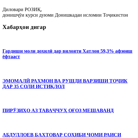
Диловари РОЗИҚ,
донишҷӯи курси дуюми Донишкадаи исломии Тоҷикистон
Хабарҳои дигар
Гардиши моли дохилӣ дар вилояти Хатлон 59,3% афзоиш
ёфтааст
ЭМОМАЛӢ РАҲМОН ВА РУШДИ ВАРЗИШИ ТОҶИК
ДАР 35 СОЛИ ИСТИҚЛОЛ
ПИРӮЗИҲО АЗ ТАВАҶҶУҲ ОҒОЗ МЕШАВАНД
АБДУЛЛОЕВ БАХТОВАР СОҲИБИ ҶОМИ РАИСИ