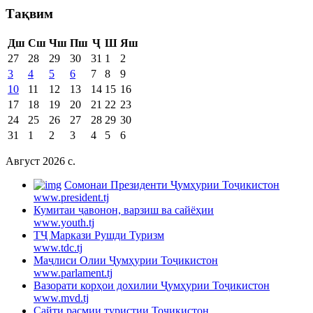
Тақвим
Дш
Сш
Чш
Пш
Ҷ
Ш
Яш
27
28
29
30
31
1
2
3
4
5
6
7
8
9
10
11
12
13
14
15
16
17
18
19
20
21
22
23
24
25
26
27
28
29
30
31
1
2
3
4
5
6
Август 2026 c.
Cомонаи Президенти Ҷумҳурии Тоҷикистон
www.president.tj
Кумитаи ҷавонон, варзиш ва сайёҳии
www.youth.tj
ТҶ Маркази Рушди Туризм
www.tdc.tj
Маҷлиси Олии Ҷумҳурии Тоҷикистон
www.parlament.tj
Вазорати корҳои дохилии Ҷумҳурии Тоҷикистон
www.mvd.tj
Сайти расмии туристии Тоҷикистон