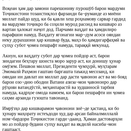
Воқеан ҳам дар замони парешониву пурошӯб барои мардуми
Тоҷикистони тозаистиқлол фарзанди ба¬руманде аз миёни
миллат пайдо шуд, ки ба қавли хеш роҳнамову сарвар гардид
ва мардуми тоҷикро ба соҳили мурод расонд ва кишваро аз
вартаи ҳалокат наҷот дод. Парчами ваҳдат ва ҳамдилиро
парафшон намуд. Ваҳдату ягонагии мар¬дум асоси ояндаи
неку дурахшони ҳар кишвар буда, маҳз бо ҳамдигарфаҳмӣ ва
сулҳу субот ҷомеа пешрафт намуда, тараққӣ мекунад.
Акнун, ки ваҳдату субот дар ҷомеа пойдор аст, барои
зиндагии беҳтару шоиста моро зарур аст, ки донишу ҳунар
омӯзем. Пешвои миллат, Президенти ҷумҳурӣ, муҳтарам
Эмомалӣ Раҳмон гаштаю баргашта таъкид месозанд, ки
ояндаи ин давлат ин миллат дар дасти ҷавонон аст ва мо бояд
барои озо¬дию ободии Ватани азиза¬мон ҷавононро дар
рӯҳияи ватандӯстӣ, меҳанпарастӣ ва худшиносӣ тарбия
намуда, кадрҳое омода намоем, ки барои пешрафти ин ҷомеа
саҳми арзанда гузошта тавонанд.
Имрӯзҳо дар кишварамон ҷавонони зиё¬де ҳастанд, ки бо
ҳунару маҳорату истеъдоди худ дар арсаи байналмиллалӣ
ном¬бардори Тоҷикистон гарди¬даанд. Ҳамаи дастоварҳои
мо аз пойдор будани сулҳу ваҳдат ва якдилӣ насиба¬мон
гаштааст.