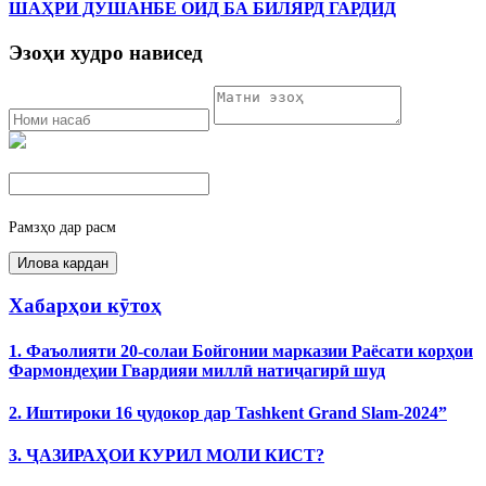
ШАҲРИ ДУШАНБЕ ОИД БА БИЛЯРД ГАРДИД
Эзоҳи худро нависед
Рамзҳо дар расм
Хабарҳои кӯтоҳ
1. Фаъолияти 20-солаи Бойгонии марказии Раёсати корҳои
Фармондеҳии Гвардияи миллӣ натиҷагирӣ шуд
2. Иштироки 16 ҷудокор дар Tashkent Grand Slam-2024”
3. ҶАЗИРАҲОИ КУРИЛ МОЛИ КИСТ?