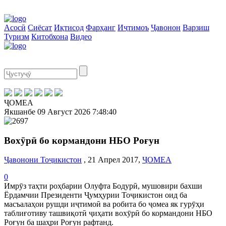
Асосӣ
Сиёсат
Иқтисод
Фарҳанг
Иҷтимоъ
Ҷавонон
Варзиш
Туризм
Китобхона
Видео
ҶОМЕА
Якшанбе
09 Август 2026
7:48:41
Вохӯрӣ бо кормандони НБО Роғун
Ҷавонони Тоҷикистон
, 21 Апрел 2017,
ҶОМЕА
0
Имрӯз таҳти роҳбарии Олуфта Бодурӣ, мушовири бахши
Ёрдамчии Президенти Ҷумҳурии Тоҷикистон оид ба
масъалаҳои рушди иҷтимоӣ ва робита бо ҷомеа як гурӯҳи
таблиғотиву ташвиқотӣ ҷиҳати вохӯрӣ бо кормандони НБО
Роғун ба шаҳри Роғун рафтанд.