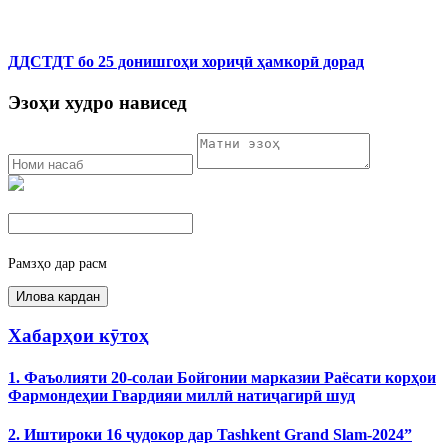
ДДСТДТ бо 25 донишгоҳи хориҷӣ ҳамкорӣ дорад
Эзоҳи худро нависед
Рамзҳо дар расм
Хабарҳои кӯтоҳ
1. Фаъолияти 20-солаи Бойгонии марказии Раёсати корҳои
Фармондеҳии Гвардияи миллӣ натиҷагирӣ шуд
2. Иштироки 16 ҷудокор дар Tashkent Grand Slam-2024”