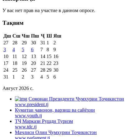
У вас нет прав на участие в данном опросе.
Тақвим
Дш
Сш
Чш
Пш
Ҷ
Ш
Яш
27
28
29
30
31
1
2
3
4
5
6
7
8
9
10
11
12
13
14
15
16
17
18
19
20
21
22
23
24
25
26
27
28
29
30
31
1
2
3
4
5
6
Август 2026 c.
Cомонаи Президенти Ҷумҳурии Тоҷикистон
www.president.tj
Кумитаи ҷавонон, варзиш ва сайёҳии
www.youth.tj
ТҶ Маркази Рушди Туризм
www.tdc.tj
Маҷлиси Олии Ҷумҳурии Тоҷикистон
www.parlament.tj