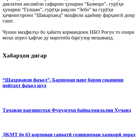
давлатии ансамбли сафарию ҳунарии “Базморо”, гурӯҳи
ҳунарии “Гулшан”, гурӯҳи рақсии “Зебо” ва гурӯҳи
ҳаҷвнигорони “Шакарханд” маҳфили адабиву фарҳангӣ доир
гашт.
Чунин маҳфилҳо бо ҳайати кормандони НБО Роғун то охири
моҳи апрел ҳафтае ду маротиба баргузор мешаванд.
Хабарҳои дигар
“Шаҳрванди фаъол”. Барномаи наве барои сокинони
пойтахт фаъол шуд
Таҷдиди варзишгоҳи Фурудгоҳи байналмилалии Хуҷанд
ДКМТ бо 63 корхонаи саноатӣ созишномаи ҳамкорӣ дорад