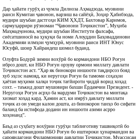
Дар ҳайати гурӯҳ аз ҷумла Дилноза Аҳмадзода, муовини
раиси Кумитаи ҷавонон, варзиш ва сайёҳӣ, Зоҳир Ҳабибзода,
мудири шуъбаи дастгоҳи КИМ ҲХДТ, Бахтовар Каримов,
сармуҳаррири рӯзномаи “Ҷавонони Тоҷикистон”, Муҳиба
Маҳмадҷонова, мудири шуъбаи Институти фалсафа,
сиёсатшиносӣ ва ҳуқуқи ба номи Алоуддин Баҳоваддинови
Академияи илмҳои ҷумҳурӣ, муовини раиси ИНТ Юнус
Юсуфӣ, шоир Хайрандеш шомил буданд.
Олуфта Бодурӣ зимни вохӯрӣ бо кормандони НБО Роғун
иброз дошт, ки НБО Роғун орзуву ормони миллату давлати
Тоҷикистон аст. “Ҳар як бинокори иншооти тақдирсоз бояд
хуб эҳсос намояд, ки неругоҳи Роғун ба тамоми соҳаҳои
ҳаётан муҳими халқи тоҷик тағйироти ҷиддӣ ворид хоҳад
сохт. – таъкид дошт мушовири бахши Ёрдамчии Президент. -
Неругоҳи Роғун асрҳо ба мардуми Тоҷикистон ва минтақа
хизмат хоҳад кард. Ҳамин аст, ки имрӯз давлату миллати
тоҷик аз он умеди калон дошта, аз бинокорон танҳо бо сифати
баланд ба истифода додани ин иншооти азими асрро
хоҳонанд”.
Баъд аз суҳбату вохӯрии гурӯҳи таблиғотиву ташвиқотӣ бо
ҳайати кормандони НБО Роғун бо иштироки ҳунармандон ва
сарояндагони Филармонияи давлатии Тоҷикистон, Муассисаи