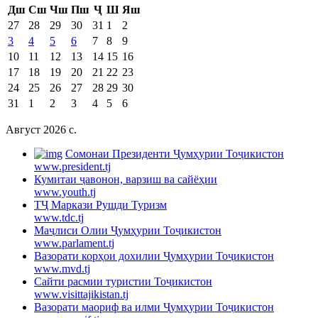
Дш
Сш
Чш
Пш
Ҷ
Ш
Яш
27
28
29
30
31
1
2
3
4
5
6
7
8
9
10
11
12
13
14
15
16
17
18
19
20
21
22
23
24
25
26
27
28
29
30
31
1
2
3
4
5
6
Август 2026 c.
Cомонаи Президенти Ҷумҳурии Тоҷикистон
www.president.tj
Кумитаи ҷавонон, варзиш ва сайёҳии
www.youth.tj
ТҶ Маркази Рушди Туризм
www.tdc.tj
Маҷлиси Олии Ҷумҳурии Тоҷикистон
www.parlament.tj
Вазорати корҳои дохилии Ҷумҳурии Тоҷикистон
www.mvd.tj
Сайти расмии туристии Тоҷикистон
www.visittajikistan.tj
Вазорати маориф ва илми Ҷумҳурии Тоҷикистон