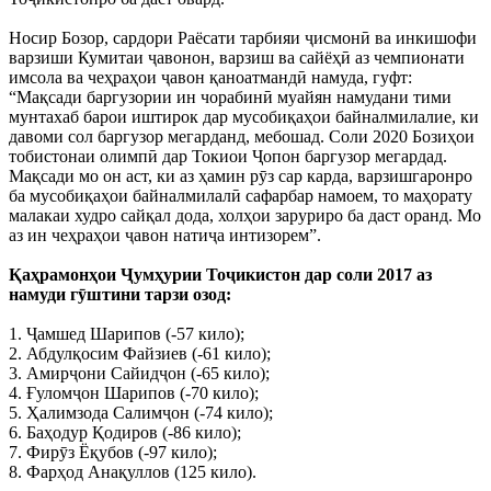
Носир Бозор, сардори Раёсати тарбияи ҷисмонӣ ва инкишофи
варзиши Кумитаи ҷавонон, варзиш ва сайёҳӣ аз чемпионати
имсола ва чеҳраҳои ҷавон қаноатмандӣ намуда, гуфт:
“Мақсади баргузории ин чорабинӣ муайян намудани тими
мунтахаб барои иштирок дар мусобиқаҳои байналмилалие, ки
давоми сол баргузор мегарданд, мебошад. Соли 2020 Бозиҳои
тобистонаи олимпӣ дар Токиои Ҷопон баргузор мегардад.
Мақсади мо он аст, ки аз ҳамин рӯз сар карда, варзишгаронро
ба мусобиқаҳои байналмилалӣ сафарбар намоем, то маҳорату
малакаи худро сайқал дода, холҳои заруриро ба даст оранд. Мо
аз ин чеҳраҳои ҷавон натиҷа интизорем”.
Қаҳрамонҳои Ҷумҳурии Тоҷикистон дар соли 2017 аз
намуди гӯштини тарзи озод:
1. Ҷамшед Шарипов (-57 кило);
2. Абдулқосим Файзиев (-61 кило);
3. Амирҷони Сайидҷон (-65 кило);
4. Ғуломҷон Шарипов (-70 кило);
5. Ҳалимзода Салимҷон (-74 кило);
6. Баҳодур Қодиров (-86 кило);
7. Фирӯз Ёқубов (-97 кило);
8. Фарҳод Анақуллов (125 кило).