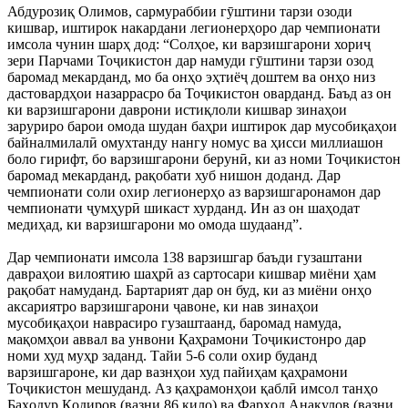
Абдурозиқ Олимов, сармураббии гӯштини тарзи озоди
кишвар, иштирок накардани легионерҳоро дар чемпионати
имсола чунин шарҳ дод: “Солҳое, ки варзишгарони хориҷ
зери Парчами Тоҷикистон дар намуди гӯштини тарзи озод
баромад мекарданд, мо ба онҳо эҳтиёҷ доштем ва онҳо низ
дастовардҳои назаррасро ба Тоҷикистон оварданд. Баъд аз он
ки варзишгарони даврони истиқлоли кишвар зинаҳои
заруриро барои омода шудан баҳри иштирок дар мусобиқаҳои
байналмилалӣ омухтанду нангу номус ва ҳисси миллиашон
боло гирифт, бо варзишгарони берунӣ, ки аз номи Тоҷикистон
баромад мекарданд, рақобати хуб нишон доданд. Дар
чемпионати соли охир легионерҳо аз варзишгаронамон дар
чемпионати ҷумҳурӣ шикаст хурданд. Ин аз он шаҳодат
медиҳад, ки варзишгарони мо омода шудаанд”.
Дар чемпионати имсола 138 варзишгар баъди гузаштани
давраҳои вилоятию шаҳрӣ аз сартосари кишвар миёни ҳам
рақобат намуданд. Бартарият дар он буд, ки аз миёни онҳо
аксариятро варзишгарони ҷавоне, ки нав зинаҳои
мусобиқаҳои наврасиро гузаштаанд, баромад намуда,
мақомҳои аввал ва унвони Қаҳрамони Тоҷикистонро дар
номи худ муҳр заданд. Тайи 5-6 соли охир буданд
варзишгароне, ки дар вазнҳои худ пайиҳам қаҳрамони
Тоҷикистон мешуданд. Аз қаҳрамонҳои қаблӣ имсол танҳо
Баҳодур Қодиров (вазни 86 кило) ва Фарҳод Анақулов (вазни