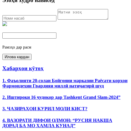
Эзоҳи худро нависед
Рамзҳо дар расм
Хабарҳои кӯтоҳ
1. Фаъолияти 20-солаи Бойгонии марказии Раёсати корҳои
Фармондеҳии Гвардияи миллӣ натиҷагирӣ шуд
2. Иштироки 16 ҷудокор дар Tashkent Grand Slam-2024”
3. ҶАЗИРАҲОИ КУРИЛ МОЛИ КИСТ?
4. ВАЗОРАТИ ДИФОИ ОЛМОН: “РУСИЯ НАҚША
ДОРАД БА МО ҲАМЛА КУНАД”