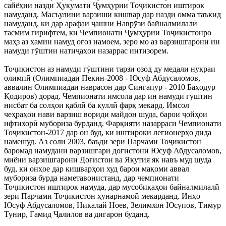
сайёҳии назди Ҳукумати Ҷумҳурии Тоҷикистон иштирок
намуданд. Масъулини варзиши кишвар дар назди омма таъкид
намуданд, ки дар арафаи ҷашни Наврӯзи байналмилалӣ
тасмим гирифтем, ки Чемпионати Ҷумҳурии Тоҷикистонро
маҳз аз ҳамин намуд оғоз намоем, зеро мо аз варзишгарони ин
намуди гӯштин натиҷаҳои назаррас интизорем.
Тоҷикистон аз намуди гӯштини тарзи озод ду медали нуқраи
олимпӣ (Олимпиадаи Пекин-2008 - Юсуф Абдусаломов,
аввалин Олимпиадаи наврасон дар Сингапур - 2010 Баҳодур
Қодиров) дорад. Чемпионати имсола дар ин намуди гӯштин
нисбат ба солҳои қаблӣ ба куллӣ фарқ мекард. Имсол
чеҳраҳои нави варзиш вориди майдон шуда, барои ҷойҳои
ифтихорӣ мубориза бурданд. Фарқияти назарраси Чемпионати
Тоҷикистон-2017 дар он буд, ки иштироки легионерҳо дида
намешуд. Аз соли 2003, баъди зери Парчами Тоҷикистон
баромад намудани варзишгари доғистонӣ Юсуф Абдусаломов,
миёни варзишгарони Доғистон ва Якутия як навъ муд шуда
буд, ки онҳое дар кишварҳои худ барои мақоми аввал
мубориза бурда наметавонистанд, дар чемпионати
Тоҷикистон иштирок намуда, дар мусобиқаҳои байналмилалӣ
зери Парчами Тоҷикистон ҳунарнамоӣ мекарданд. Инҳо
Юсуф Абдусаломов, Никалай Ноев, Зелимхон Юсупов, Тимур
Тунир, Гамид Ҷалилов ва дигарон буданд.