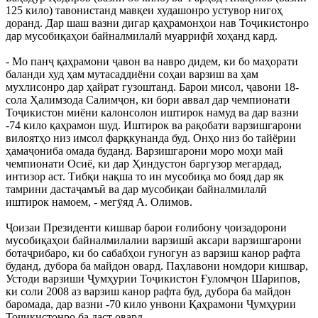
125 кило) тавонистанд мавқеи худашонро устувор нигоҳ
доранд. Дар шаш вазни дигар қаҳрамонҳои нав Тоҷикистонро
дар мусобиқаҳои байналмилалӣ муаррифӣ хоҳанд кард.
- Мо панҷ қаҳрамони ҷавон ва навро дидем, ки бо маҳорати
баланди худ ҳам мутасаддиёни соҳаи варзиш ва ҳам
мухлисонро дар ҳайрат гузоштанд. Барои мисол, ҷавони 18-
сола Ҳалимзода Салимҷон, ки бори аввал дар чемпионати
Тоҷикистон миёни калонсолон иштирок намуд ва дар вазни
-74 кило қаҳрамон шуд. Иштирок ва рақобати варзишгарони
вилоятҳо низ имсол фарқкунанда буд. Онҳо низ бо тайёрии
ҳамаҷониба омада буданд. Варзишгарони моро моҳи май
чемпионати Осиё, ки дар Ҳиндустон баргузор мегардад,
интизор аст. Тибқи нақша то ин мусобиқа мо бояд дар як
тамрини дастаҷамъӣ ва дар мусобиқаи байналмилалӣ
иштирок намоем, - мегӯяд А. Олимов.
Ҷоизаи Президенти кишвар барои ғолибону ҷоизадорони
мусобиқаҳои байналмилалии варзишӣ аксари варзишгарони
ботаҷрибаро, ки бо сабабҳои гуногун аз варзиш канор рафта
буданд, дубора ба майдон овард. Паҳлавони номдори кишвар,
Устоди варзиши Ҷумҳурии Тоҷикистон Ғуломҷон Шарипов,
ки соли 2008 аз варзиш канор рафта буд, дубора ба майдон
баромада, дар вазни -70 кило унвони Қаҳрамони Ҷумҳурии
Тоҷикистонро ба даст овард.