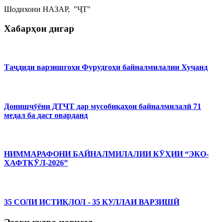
Шодихони НАЗАР, "ҶТ"
Хабарҳои дигар
Таҷдиди варзишгоҳи Фурудгоҳи байналмилалии Хуҷанд
Донишҷӯёни ДТҶТ дар мусобиқаҳои байналмилалӣ 71
медал ба даст оварданд
НИММАРАФОНИ БАЙНАЛМИЛАЛИИ КӮҲИИ “ЭКО-
ҲАФТКӮЛ-2026”
35 СОЛИ ИСТИҚЛОЛ - 35 ҚУЛЛАИ ВАРЗИШӢ