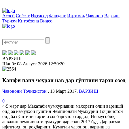
Асосӣ
Сиёсат
Иқтисод
Фарҳанг
Иҷтимоъ
Ҷавонон
Варзиш
Туризм
Китобхона
Видео
ВАРЗИШ
Шанбе
08 Август 2026
12:50:20
Кашфи панҷ чеҳраи нав дар гӯштини тарзи озод
Ҷавонони Тоҷикистон
, 13 Март 2017,
ВАРЗИШ
0
4-5 март дар Макатаби ҷумҳуриявии маҳорати олии варзишӣ
оид ба намудҳои гӯштин Чемпионати Ҷумҳурии Тоҷикистон
оид ба гӯштини тарзи озод баргузор гардид. Ин мусобиқа
аввалин чемпионати ҷумҳурӣ дар соли 2017 буд. Дар расми
ифтитоҳи он роҳбарияти Кумитаи ҷавонон, варзиш ва