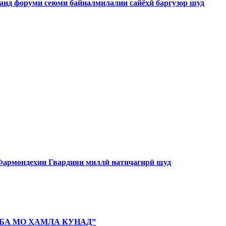
форуми сеюми байналмилалии сайёҳӣ баргузор шуд
 Фармондеҳии Гвардияи миллӣ натиҷагирӣ шуд
 БА МО ҲАМЛА КУНАД”