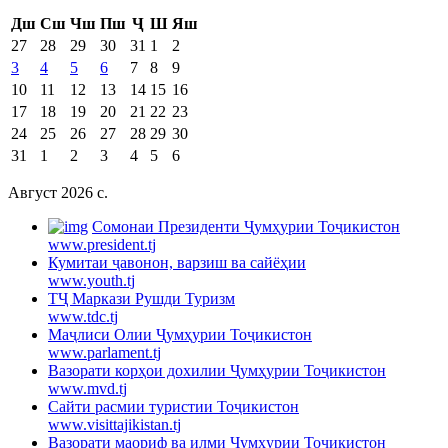
Дш
Сш
Чш
Пш
Ҷ
Ш
Яш
27
28
29
30
31
1
2
3
4
5
6
7
8
9
10
11
12
13
14
15
16
17
18
19
20
21
22
23
24
25
26
27
28
29
30
31
1
2
3
4
5
6
Август 2026 c.
Cомонаи Президенти Ҷумҳурии Тоҷикистон
www.president.tj
Кумитаи ҷавонон, варзиш ва сайёҳии
www.youth.tj
ТҶ Маркази Рушди Туризм
www.tdc.tj
Маҷлиси Олии Ҷумҳурии Тоҷикистон
www.parlament.tj
Вазорати корҳои дохилии Ҷумҳурии Тоҷикистон
www.mvd.tj
Сайти расмии туристии Тоҷикистон
www.visittajikistan.tj
Вазорати маориф ва илми Ҷумҳурии Тоҷикистон