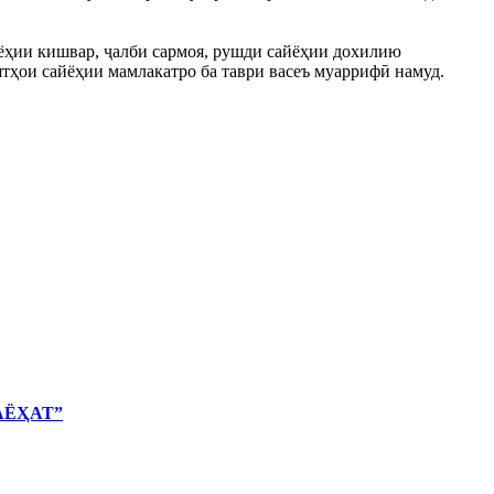
ёҳии кишвар, ҷалби сармоя, рушди сайёҳии дохилию
ятҳои сайёҳии мамлакатро ба таври васеъ муаррифӣ намуд.
АЁҲАТ”