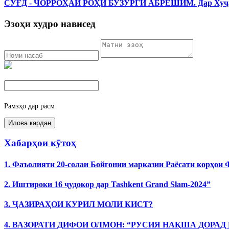
СУҒД - ЧОРРОҲАИ РОҲИ БУЗУРГИ АБРЕШИМ. Дар Хуҷанд 
Эзоҳи худро нависед
Рамзҳо дар расм
Хабарҳои кӯтоҳ
1. Фаъолияти 20-солаи Бойгонии марказии Раёсати корҳои
2. Иштироки 16 ҷудокор дар Tashkent Grand Slam-2024”
3. ҶАЗИРАҲОИ КУРИЛ МОЛИ КИСТ?
4. ВАЗОРАТИ ДИФОИ ОЛМОН: “РУСИЯ НАҚША ДОРАД