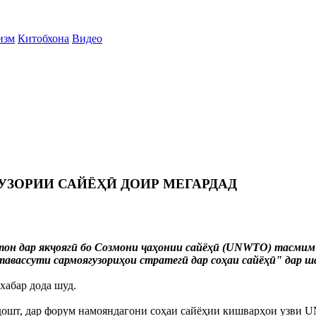
изм
Китобхона
Видео
ЗОРИИ САЙЁҲӢ ДОИР МЕГАРДАД
он дар якҷоягӣ бо Созмони ҷаҳонии сайёҳӣ (UNWTO) тасмим 
тавассути сармоягузориҳои стратегӣ дар соҳаи сайёҳӣ" дар ш
хабар дода шуд.
 дошт, дар форум намояндагони соҳаи сайёҳии кишварҳои узви