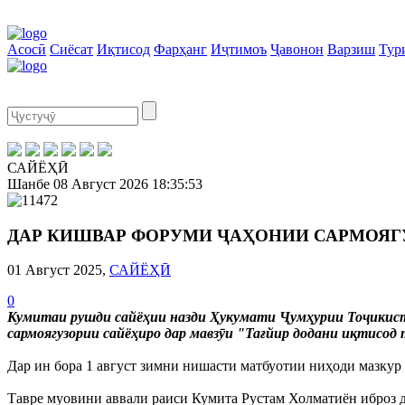
Асосӣ
Сиёсат
Иқтисод
Фарҳанг
Иҷтимоъ
Ҷавонон
Варзиш
Тур
САЙЁҲӢ
Шанбе
08 Август 2026
18:35:53
ДАР КИШВАР ФОРУМИ ҶАҲОНИИ САРМОЯГУ
01 Август 2025,
САЙЁҲӢ
0
Кумитаи рушди сайёҳии назди Ҳукумати Ҷумҳурии Тоҷикист
сармоягузории сайёҳиро дар мавзӯи "Тағйир додани иқтисод 
Дар ин бора 1 август зимни нишасти матбуотии ниҳоди мазкур 
Тавре муовини аввали раиси Кумита Рустам Холматиён иброз