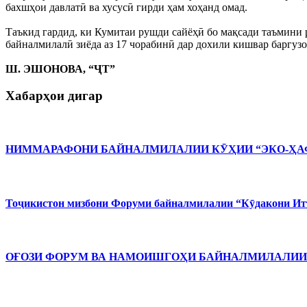
бахшҳои давлатӣ ва хусусӣ гирди ҳам хоҳанд омад.
Таъкид гардид, ки Кумитаи рушди сайёҳӣ бо мақсади таъмини
байналмилалӣ зиёда аз 17 чорабинӣ дар дохили кишвар баргуз
Ш. ЭШОНОВА, “ҶТ”
Хабарҳои дигар
НИММАРАФОНИ БАЙНАЛМИЛАЛИИ КӮҲИИ “ЭКО-ҲАФ
Тоҷикистон мизбони Форуми байналмилалии “Кӯдакони Ит
ОҒОЗИ ФОРУМ ВА НАМОИШГОҲИ БАЙНАЛМИЛАЛИИ 