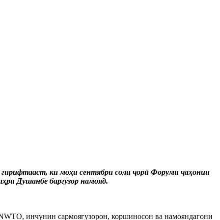
гирифтааст, ки моҳи сентябри соли ҷорӣ Форуми ҷаҳонии
аҳри Душанбе баргузор намояд.
 UNWTO, инчунин сармоягузорон, коршиносон ва намояндагони