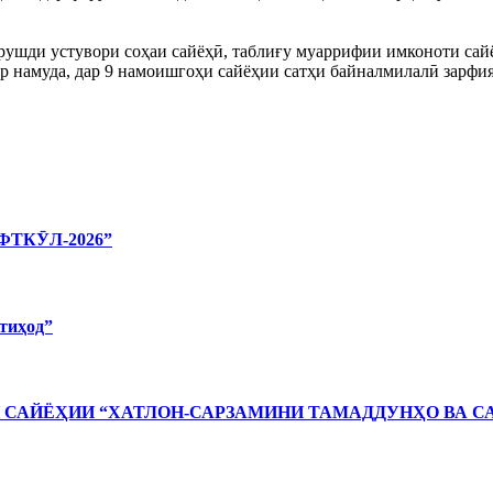
 рушди устувори соҳаи сайёҳӣ, таблиғу муаррифии имконоти сай
ор намуда, дар 9 намоишгоҳи сайёҳии сатҳи байналмилалӣ зарфи
ТКӮЛ-2026”
тиҳод”
САЙЁҲИИ “ХАТЛОН-САРЗАМИНИ ТАМАДДУНҲО ВА С