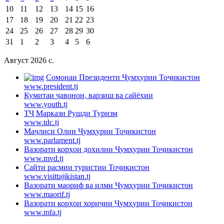
10
11
12
13
14
15
16
17
18
19
20
21
22
23
24
25
26
27
28
29
30
31
1
2
3
4
5
6
Август 2026 c.
Cомонаи Президенти Ҷумҳурии Тоҷикистон
www.president.tj
Кумитаи ҷавонон, варзиш ва сайёҳии
www.youth.tj
ТҶ Маркази Рушди Туризм
www.tdc.tj
Маҷлиси Олии Ҷумҳурии Тоҷикистон
www.parlament.tj
Вазорати корҳои дохилии Ҷумҳурии Тоҷикистон
www.mvd.tj
Сайти расмии туристии Тоҷикистон
www.visittajikistan.tj
Вазорати маориф ва илми Ҷумҳурии Тоҷикистон
www.maorif.tj
Вазорати корҳои хориҷии Ҷумҳурии Тоҷикистон
www.mfa.tj