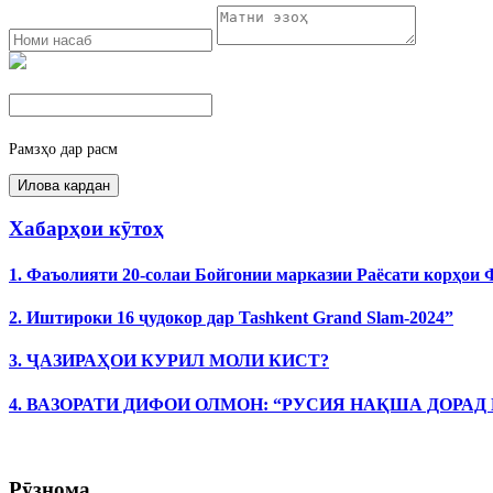
Рамзҳо дар расм
Хабарҳои кӯтоҳ
1. Фаъолияти 20-солаи Бойгонии марказии Раёсати корҳои
2. Иштироки 16 ҷудокор дар Tashkent Grand Slam-2024”
3. ҶАЗИРАҲОИ КУРИЛ МОЛИ КИСТ?
4. ВАЗОРАТИ ДИФОИ ОЛМОН: “РУСИЯ НАҚША ДОРАД
Рӯзнома