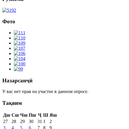
Фото
Назарсанҷӣ
У вас нет прав на участие в данном опросе.
Тақвим
Дш
Сш
Чш
Пш
Ҷ
Ш
Яш
27
28
29
30
31
1
2
3
4
5
6
7
8
9