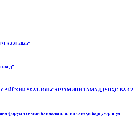
ТКӮЛ-2026”
тиҳод”
САЙЁҲИИ “ХАТЛОН-САРЗАМИНИ ТАМАДДУНҲО ВА С
форуми сеюми байналмилалии сайёҳӣ баргузор шуд