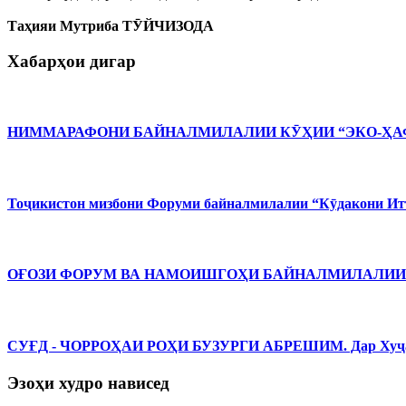
Таҳияи Мутриба ТӮЙЧИЗОДА
Хабарҳои дигар
НИММАРАФОНИ БАЙНАЛМИЛАЛИИ КӮҲИИ “ЭКО-ҲАФ
Тоҷикистон мизбони Форуми байналмилалии “Кӯдакони Ит
ОҒОЗИ ФОРУМ ВА НАМОИШГОҲИ БАЙНАЛМИЛАЛИИ 
СУҒД - ЧОРРОҲАИ РОҲИ БУЗУРГИ АБРЕШИМ. Дар Хуҷанд 
Эзоҳи худро нависед