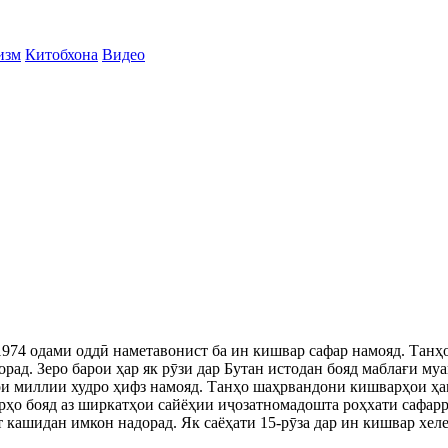
изм
Китобхона
Видео
974 одами оддӣ наметавонист ба ин кишвар сафар намояд. Танҳ
орад. Зеро барои ҳар як рӯзи дар Бутан истодан бояд маблағи м
ои миллии худро ҳифз намояд. Танҳо шаҳрвандони кишварҳои ҳа
ҳо бояд аз ширкатҳои сайёҳии иҷозатномадошта роҳхати сафарро
 кашидан имкон надорад. Як саёҳати 15-рӯза дар ин кишвар хеле