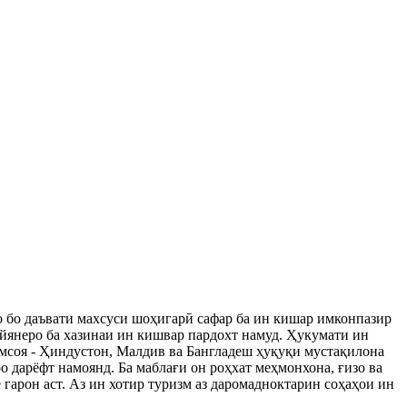
о бо даъвати махсуси шоҳигарӣ сафар ба ин кишар имконпазир
уайянеро ба хазинаи ин кишвар пардохт намуд. Ҳукумати ин
мсоя - Ҳиндустон, Малдив ва Бангладеш ҳуқуқи мустақилона
 дарёфт намоянд. Ба маблағи он роҳхат меҳмонхона, ғизо ва
 гарон аст. Аз ин хотир туризм аз даромадноктарин соҳаҳои ин