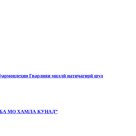
 Фармондеҳии Гвардияи миллӣ натиҷагирӣ шуд
 БА МО ҲАМЛА КУНАД”