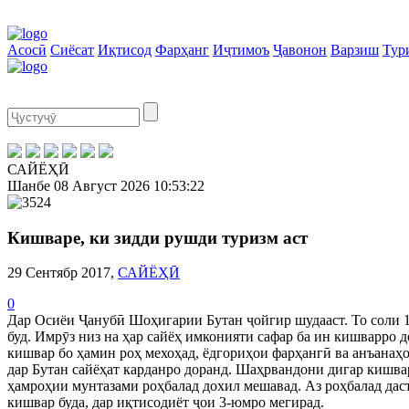
Асосӣ
Сиёсат
Иқтисод
Фарҳанг
Иҷтимоъ
Ҷавонон
Варзиш
Тур
САЙЁҲӢ
Шанбе
08 Август 2026
10:53:23
Кишваре, ки зидди рушди туризм аст
29 Сентябр 2017,
САЙЁҲӢ
0
Дар Осиёи Ҷанубӣ Шоҳигарии Бутан ҷойгир шудааст. То соли 1
буд. Имрӯз низ на ҳар сайёҳ имконияти сафар ба ин кишварро д
кишвар бо ҳамин роҳ мехоҳад, ёдгориҳои фарҳангӣ ва анъанаҳ
дар Бутан сайёҳат карданро доранд. Шаҳрвандони дигар кишвар
ҳамроҳии мунтазами роҳбалад дохил мешавад. Аз роҳбалад даст
кишвар буда, дар иқтисодиёт ҷои 3-юмро мегирад.