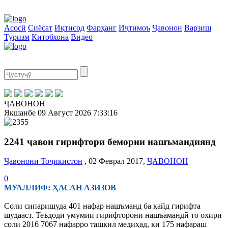
Асосӣ
Сиёсат
Иқтисод
Фарҳанг
Иҷтимоъ
Ҷавонон
Варзиш
Туризм
Китобхона
Видео
ҶАВОНОН
Якшанбе
09 Август 2026
7:33:16
2241 ҷавон гирифтори бемории нашъмандиянд
Ҷавонони Тоҷикистон
, 02 Феврал 2017,
ҶАВОНОН
0
МУАЛЛИФ: ҲАСАН АЗИЗОВ
Соли сипаришуда 401 нафар нашъманд ба қайд гирифта
шудааст. Теъдоди умумии гирифторони нашъамандӣ то охири
соли 2016 7067 нафарро ташкил медиҳад, ки 175 нафараш