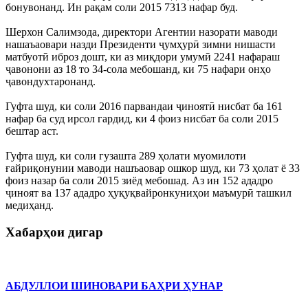
бонувонанд. Ин рақам соли 2015 7313 нафар буд.
Шерхон Салимзода, директори Агентии назорати маводи
нашаъаовари назди Президенти ҷумҳурӣ зимни нишасти
матбуотӣ иброз дошт, ки аз миқдори умумӣ 2241 нафараш
ҷавонони аз 18 то 34-сола мебошанд, ки 75 нафари онҳо
ҷавондухтаронанд.
Гуфта шуд, ки соли 2016 парвандаи ҷиноятӣ нисбат ба 161
нафар ба суд ирсол гардид, ки 4 фоиз нисбат ба соли 2015
бештар аст.
Гуфта шуд, ки соли гузашта 289 ҳолати муомилоти
ғайриқонунии маводи нашъаовар ошкор шуд, ки 73 ҳолат ё 33
фоиз назар ба соли 2015 зиёд мебошад. Аз ин 152 ададро
ҷиноят ва 137 ададро ҳуқуқвайронкуниҳои маъмурӣ ташкил
медиҳанд.
Хабарҳои дигар
АБДУЛЛОИ ШИНОВАРИ БАҲРИ ҲУНАР