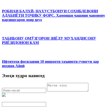
РОБИАИ БАЛХӢ- НАХУСТБОНУИ СОҲИБДЕВОНИ
АДАБИЁТИ ТОҶИКУ ФОРС. Ҳамоиши ҷашнии ҷавонону
варзишгарон доир шуд
ТАБИБОНУ ОМӮЗГОРОН ЗИЁДУ МУҲАНДИСОНУ
РИЁЗИДОНОН КАМ
Ифтитоҳи фосилавии 10 иншооти таъиноти гуногун дар
ноҳияи Айнӣ
Эзоҳи худро нависед