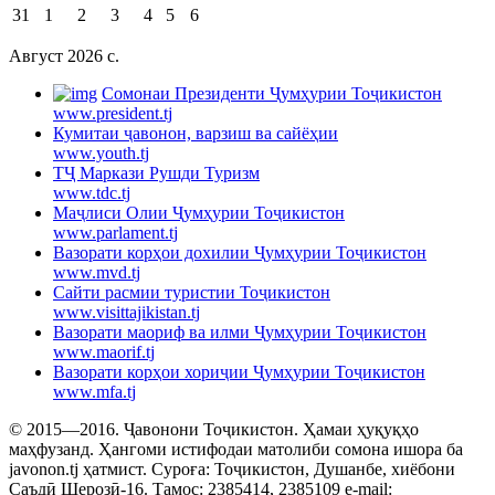
31
1
2
3
4
5
6
Август 2026 c.
Cомонаи Президенти Ҷумҳурии Тоҷикистон
www.president.tj
Кумитаи ҷавонон, варзиш ва сайёҳии
www.youth.tj
ТҶ Маркази Рушди Туризм
www.tdc.tj
Маҷлиси Олии Ҷумҳурии Тоҷикистон
www.parlament.tj
Вазорати корҳои дохилии Ҷумҳурии Тоҷикистон
www.mvd.tj
Сайти расмии туристии Тоҷикистон
www.visittajikistan.tj
Вазорати маориф ва илми Ҷумҳурии Тоҷикистон
www.maorif.tj
Вазорати корҳои хориҷии Ҷумҳурии Тоҷикистон
www.mfa.tj
© 2015—2016. Ҷавонони Тоҷикистон. Ҳамаи ҳуқуқҳо
маҳфузанд. Ҳангоми истифодаи матолиби сомона ишора ба
javonon.tj ҳатмист. Суроға: Тоҷикистон, Душанбе, хиёбони
Саъдӣ Шерозӣ-16. Тамос: 2385414, 2385109 e-mail: