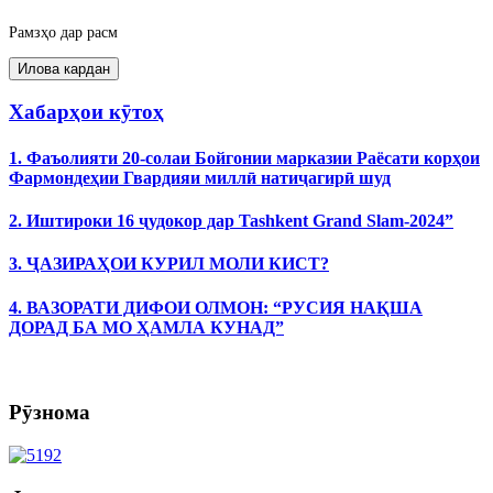
Рамзҳо дар расм
Хабарҳои кӯтоҳ
1. Фаъолияти 20-солаи Бойгонии марказии Раёсати корҳои
Фармондеҳии Гвардияи миллӣ натиҷагирӣ шуд
2. Иштироки 16 ҷудокор дар Tashkent Grand Slam-2024”
3. ҶАЗИРАҲОИ КУРИЛ МОЛИ КИСТ?
4. ВАЗОРАТИ ДИФОИ ОЛМОН: “РУСИЯ НАҚША
ДОРАД БА МО ҲАМЛА КУНАД”
Рӯзнома