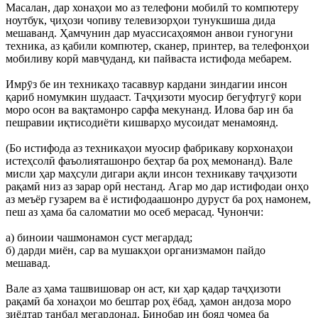
Масалан, дар хонаҳои мо аз телефони мобилӣ то компютеру
ноутбук, ҷиҳози чопиву телевизорҳои тунукшиша дида
мешаванд. Ҳамчунин дар муассисаҳоямон анвои гуногуни
техника, аз қабили компютер, сканер, принтер, ва телефонҳои
мобиливу корӣ мавҷуданд, ки пайваста истифода мебарем.
Имрӯз бе ин техникаҳо тасаввур кардани зиндагии инсон
қариб номумкин шудааст. Таҷҳизоти муосир бегуфтугӯ кори
моро осон ва вақтамонро сарфа мекунанд. Илова бар ин ба
пешравии иқтисодиёти кишварҳо мусоидат менамоянд.
(Бо истифода аз техникаҳои муосир фабрикаву корхонаҳои
истеҳсолӣ фаъолияташонро беҳтар ба роҳ мемонанд). Вале
мисли ҳар маҳсули дигари ақли инсон техникаву таҷҳизоти
рақамӣ низ аз зарар орӣ нестанд. Агар мо дар истифодаи онҳо
аз меъёр гузарем ва ё истифодаашонро дуруст ба роҳ намонем,
пеш аз ҳама ба саломатии мо осеб мерасад. Чунончи:
а) биноии чашмонамон суст мегардад;
б) дарди миён, сар ва мушакҳои организмамон пайдо
мешавад.
Вале аз ҳама ташвишовар он аст, ки ҳар қадар таҷҳизоти
рақамӣ ба хонаҳои мо бештар роҳ ёбад, ҳамон андоза моро
зиёдтар танбал мегардонад. Бинобар ин бояд ҷомеа ба