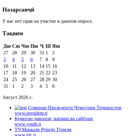
Назарсанҷӣ
У вас нет прав на участие в данном опросе.
Тақвим
Дш
Сш
Чш
Пш
Ҷ
Ш
Яш
27
28
29
30
31
1
2
3
4
5
6
7
8
9
10
11
12
13
14
15
16
17
18
19
20
21
22
23
24
25
26
27
28
29
30
31
1
2
3
4
5
6
Август 2026 c.
Cомонаи Президенти Ҷумҳурии Тоҷикистон
www.president.tj
Кумитаи ҷавонон, варзиш ва сайёҳии
www.youth.tj
ТҶ Маркази Рушди Туризм
www.tdc.tj