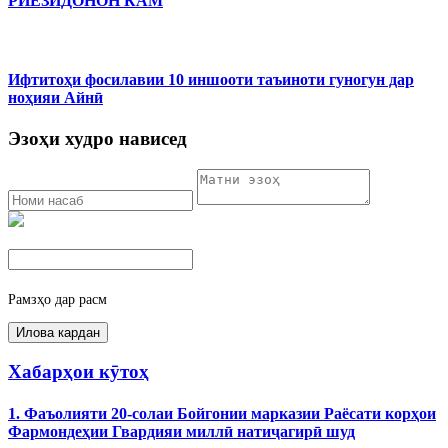
РИЁЗИДОНОН КАМ
Ифтитоҳи фосилавии 10 иншооти таъиноти гуногун дар
ноҳияи Айнӣ
Эзоҳи худро нависед
Рамзҳо дар расм
Хабарҳои кӯтоҳ
1. Фаъолияти 20-солаи Бойгонии марказии Раёсати корҳои
Фармондеҳии Гвардияи миллӣ натиҷагирӣ шуд