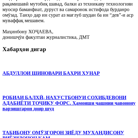
рақамишавӣ мутобиқ шавад, балки аз техникаву технологияи
муосир баманфиат, дуруст ва самаронок истифода бурданро
омӯзад. Танҳо дар ин сурат аз мағлуб шудан ба ин “дев”-и аср
муваффақ мешавем.
Маҳинбону ХОҶАЕВА,
донишҷӯи факултаи журналистика, ДМТ
Хабарҳои дигар
АБДУЛЛОИ ШИНОВАРИ БАҲРИ ҲУНАР
РОБИАИ БАЛХӢ- НАХУСТБОНУИ СОҲИБДЕВОНИ
АДАБИЁТИ ТОҶИКУ ФОРС. Ҳамоиши ҷашнии ҷавонону
варзишгарон доир шуд
ТАБИБОНУ ОМӮЗГОРОН ЗИЁДУ МУҲАНДИСОНУ