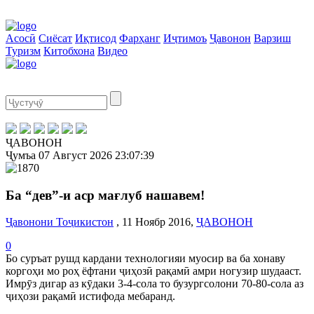
Асосӣ
Сиёсат
Иқтисод
Фарҳанг
Иҷтимоъ
Ҷавонон
Варзиш
Туризм
Китобхона
Видео
ҶАВОНОН
Ҷумъа
07 Август 2026
23:07:39
Ба “дев”-и аср мағлуб нашавем!
Ҷавонони Тоҷикистон
, 11 Ноябр 2016,
ҶАВОНОН
0
Бо суръат рушд кардани технологияи муосир ва ба хонаву
коргоҳи мо роҳ ёфтани ҷиҳозӣ рақамӣ амри ногузир шудааст.
Имрӯз дигар аз кӯдаки 3-4-сола то бузургсолони 70-80-сола аз
ҷиҳози рақамӣ истифода мебаранд.